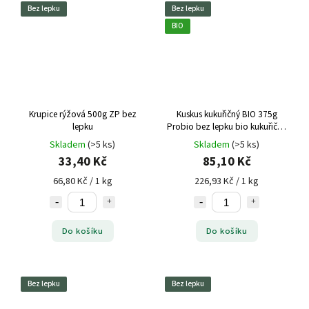
Bez lepku
Bez lepku
BIO
Krupice rýžová 500g ZP bez
Kuskus kukuřičný BIO 375g
lepku
Probio bez lepku
bio kukuřičný
kuskus, bez lepku, zdravá
Skladem
(>5 ks)
Skladem
(>5 ks)
obilovina
33,40 Kč
85,10 Kč
66,80 Kč / 1 kg
226,93 Kč / 1 kg
Do košíku
Do košíku
Bez lepku
Bez lepku