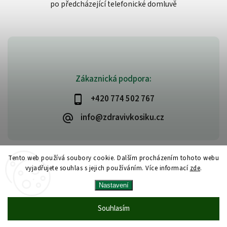
po předcházející telefonické domluvě
Zákaznická podpora:
+420 774 502 767
info@zdravivkosiku.cz
Tento web používá soubory cookie. Dalším procházením tohoto webu
vyjadřujete souhlas s jejich používáním. Více informací
zde
.
Copyright 2026
www.zdravivkosiku.cz
. Všechna práva vyhrazena.
Nastavení
Upravit nastavení cookies
Vytvořil
Shoptet
| Design
Shoptak.cz
Souhlasím