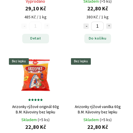
Vyprodáno
Skladem
(>5 ks)
29,10 Kč
22,80 Kč
485 Kč / 1 kg
380 Kč / 1 kg
Detail
Do košíku
Bez lepku
Bez lepku
Arizonky rýžové originál 60g
Arizonky rýžové vanilka 60g
B.M. Kávoviny bez lepku
B.M. Kávoviny bez lepku
Skladem
(>5 ks)
Skladem
(>5 ks)
22,80 Kč
22,80 Kč