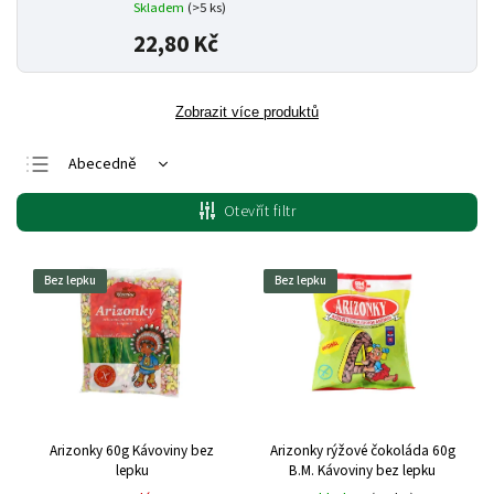
Skladem
(>5 ks)
22,80 Kč
Zobrazit více produktů
Abecedně
Nejlevnější
Otevřít filtr
Nejdražší
Nejprodávanější
Bez lepku
Bez lepku
Arizonky 60g Kávoviny bez
Arizonky rýžové čokoláda 60g
lepku
B.M. Kávoviny bez lepku