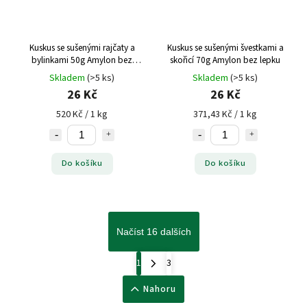
Kuskus se sušenými rajčaty a
Kuskus se sušenými švestkami a
bylinkami 50g Amylon bez
skořicí 70g Amylon bez lepku
lepku
Skladem
(>5 ks)
Skladem
(>5 ks)
26 Kč
26 Kč
520 Kč / 1 kg
371,43 Kč / 1 kg
Do košíku
Do košíku
Načíst 16 dalších
1
3
Nahoru