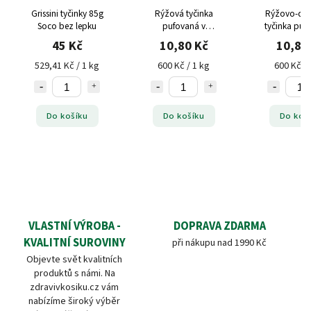
Grissini tyčinky 85g
Rýžová tyčinka
Rýžovo-qu
Soco bez lepku
pufovaná v
tyčinka puf
ml.čoko.18g Soco
ml.čoko.18
45 Kč
10,80 Kč
10,80
529,41 Kč / 1 kg
600 Kč / 1 kg
600 Kč / 
Do košíku
Do košíku
Do koš
VLASTNÍ VÝROBA -
DOPRAVA ZDARMA
KVALITNÍ SUROVINY
při nákupu nad 1990 Kč
Objevte svět kvalitních
produktů s námi. Na
zdravivkosiku.cz vám
nabízíme široký výběr