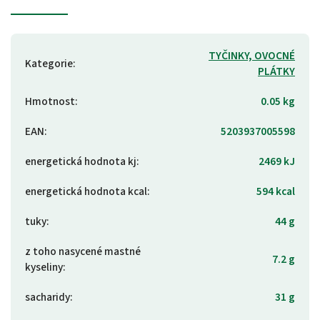
TYČINKY, OVOCNÉ
Kategorie
:
PLÁTKY
Hmotnost
:
0.05 kg
EAN
:
5203937005598
energetická hodnota kj
:
2469 kJ
energetická hodnota kcal
:
594 kcal
tuky
:
44 g
z toho nasycené mastné
7.2 g
kyseliny
:
sacharidy
:
31 g