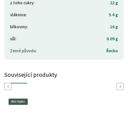
z toho cukry
:
22 g
vláknina
:
5.4 g
bílkoviny
:
16 g
sůl
:
0.09 g
Země původu
:
Řecko
Související produkty
Previous
Next
Bez lepku