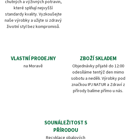
chutných a výživných potravin,
které splňují nejvyšší
standardy kvality. Vyzkoušejte
naše výrobky a užijte si zdravý
životní styl bez kompromisů.
VLASTNÍ PRODEJNY
ZBOŽÍ SKLADEM
na Moravě
Objednávky přijaté do 12:00
odesíláme tentýž den mimo
sobotu a neděli. Výrobky pod
značkou IPJ NATUR a Zdraví z
přírody balíme přímo u nás.
SOUNÁLEŽITOST S
PŘÍRODOU
Recyklace obalových