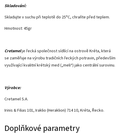
Skladování:
Skladujte v suchu při teplotě do 25°C, chraňte před teplem.
Hmotnost: 45gr
Cretamel
je řecká společnost sídlící na ostrově Kréta, která
se zaměřuje na výrobu tradičních řeckých potravin, především
využívající kvalitní krétský med („meli“) jako centrální surovinu.
Výrobce:
Cretamel S.A.
Irinis & Filias 101, Iraklio (Heraklion) 714 10, Kréta, Řecko.
Doplňkové parametry