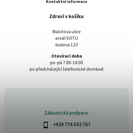
Kontaktní informace
Zdraví v košíku
Malotova ulice
areál SVITU
budova 123
Otevírací doba
po-pá 7:00-16:00
po předcházející telefonické domluvě
Zákaznická podpora:
+420 774 502 767