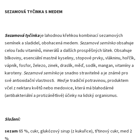
SEZAMOVÁ TYČINKA S MEDEM
Sezamová tyčinka
je lahodnou křehkou kombinací sezamových
semínek a sladidel, obohacená medem.
Sezamové semínko
obsahuje
celou řadu vitamínů, minerálů a dalších prospěšných látek. Obsahuje
bílkoviny, esenciální mastné kyseliny, stopové prvky, vlákninu, hořčík,
vápník, fosfor, železo, zinek, draslík, měď, sodík, mangan, vitamíny a
karoteny.
Sezamové semínko
je snadno stravitelné a je známé pro
své antioxidační vlastnosti.
Med
je tradiční potravinou, produktem
včel z nektaru květů nebo medovice, která má blahodárné
(antibakteriální a protizánětlivé) účinky na lidský organismus.
Složení:
sezam
65 %, cukr, glukózový sirup (z kukuřice), třtinový cukr, med 2
%