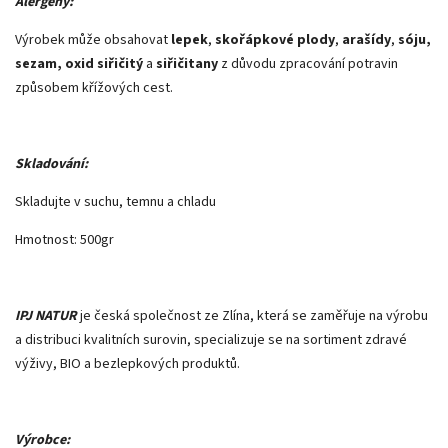
Alergeny:
Výrobek může obsahovat
lepek
,
skořápkové plody
,
arašídy
,
sóju,
sezam, oxid siřičitý
a
siřičitany
z důvodu zpracování potravin
způsobem křížových cest.
Skladování:
Skladujte v suchu, temnu a chladu
Hmotnost: 500gr
IPJ NATUR
je česká společnost ze Zlína, která se zaměřuje na výrobu
a distribuci kvalitních surovin, specializuje se na sortiment zdravé
výživy, BIO a bezlepkových produktů.
Výrobce: