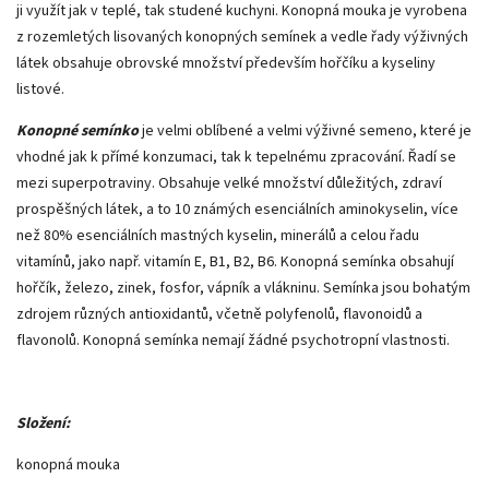
ji využít jak v teplé, tak studené kuchyni. Konopná mouka je vyrobena
z rozemletých lisovaných konopných semínek a vedle řady výživných
látek obsahuje obrovské množství především hořčíku a kyseliny
listové.
Konopné semínko
je velmi oblíbené a velmi výživné semeno, které je
vhodné jak k přímé konzumaci, tak k tepelnému zpracování. Řadí se
mezi superpotraviny. Obsahuje velké množství důležitých, zdraví
prospěšných látek, a to 10 známých esenciálních aminokyselin, více
než 80% esenciálních mastných kyselin, minerálů a celou řadu
vitamínů, jako např. vitamín E, B1, B2, B6. Konopná semínka obsahují
hořčík, železo, zinek, fosfor, vápník a vlákninu. Semínka jsou bohatým
zdrojem různých antioxidantů, včetně polyfenolů, flavonoidů a
flavonolů. Konopná semínka nemají žádné psychotropní vlastnosti.
Složení:
konopná mouka