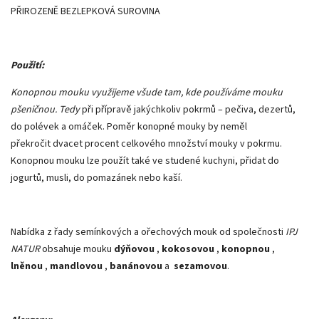
PŘIROZENĚ BEZLEPKOVÁ SUROVINA
Použití:
Konopnou mouku využijeme všude tam, kde používáme mouku
pšeničnou. Tedy
při přípravě jakýchkoliv pokrmů – pečiva, dezertů,
do polévek a omáček. Poměr konopné mouky by neměl
překročit dvacet procent celkového množství mouky v pokrmu.
Konopnou mouku lze použít také ve studené kuchyni, přidat do
jogurtů, musli, do pomazánek nebo kaší.
Nabídka z řady semínkových a ořechových mouk od společnosti
IPJ
NATUR
obsahuje mouku
dýňovou
,
kokosovou
,
konopnou
,
lněnou
,
mandlovou
,
banánovou
a
sezamovou
.