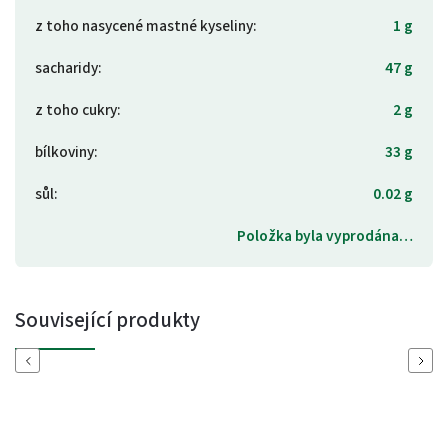
z toho nasycené mastné kyseliny
:
1 g
sacharidy
:
47 g
z toho cukry
:
2 g
bílkoviny
:
33 g
sůl
:
0.02 g
Položka byla vyprodána…
Související produkty
Previous
Next