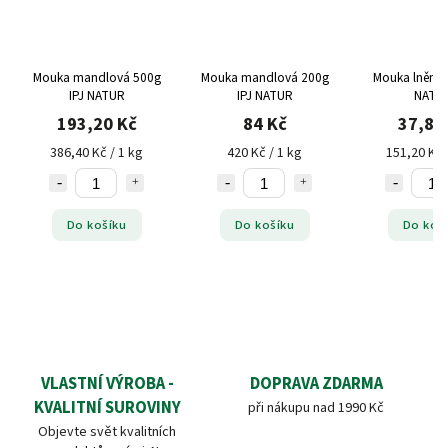
Mouka mandlová 500g
Mouka mandlová 200g
Mouka lněná 
IPJ NATUR
IPJ NATUR
NATU
193,20 Kč
84 Kč
37,80
386,40 Kč / 1 kg
420 Kč / 1 kg
151,20 Kč 
Do košíku
Do košíku
Do koš
VLASTNÍ VÝROBA -
DOPRAVA ZDARMA
KVALITNÍ SUROVINY
při nákupu nad 1990 Kč
Objevte svět kvalitních