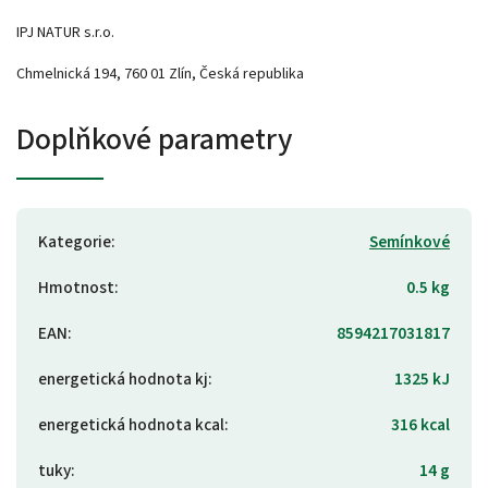
IPJ NATUR s.r.o.
Chmelnická 194, 760 01 Zlín, Česká republika
Doplňkové parametry
Kategorie
:
Semínkové
Hmotnost
:
0.5 kg
EAN
:
8594217031817
energetická hodnota kj
:
1325 kJ
energetická hodnota kcal
:
316 kcal
tuky
:
14 g