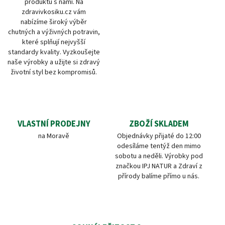
produktů s námi. Na
zdravivkosiku.cz vám
nabízíme široký výběr
chutných a výživných potravin,
které splňují nejvyšší
standardy kvality. Vyzkoušejte
naše výrobky a užijte si zdravý
životní styl bez kompromisů.
VLASTNÍ PRODEJNY
ZBOŽÍ SKLADEM
na Moravě
Objednávky přijaté do 12:00
odesíláme tentýž den mimo
sobotu a neděli. Výrobky pod
značkou IPJ NATUR a Zdraví z
přírody balíme přímo u nás.