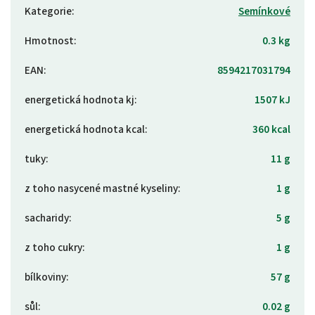
Kategorie
:
Semínkové
Hmotnost
:
0.3 kg
EAN
:
8594217031794
energetická hodnota kj
:
1507 kJ
energetická hodnota kcal
:
360 kcal
tuky
:
11 g
z toho nasycené mastné kyseliny
:
1 g
sacharidy
:
5 g
z toho cukry
:
1 g
bílkoviny
:
57 g
sůl
:
0.02 g