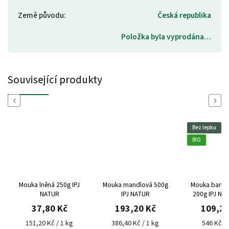
Země původu
:
Česká republika
Položka byla vyprodána…
Související produkty
Previous
Next
Bez lepku
BIO
Mouka lněná 250g IPJ
Mouka mandlová 500g
Mouka banán
NATUR
IPJ NATUR
200g IPJ NATUR bez
lepku
37,80 Kč
193,20 Kč
109,20
151,20 Kč / 1 kg
386,40 Kč / 1 kg
546 Kč / 