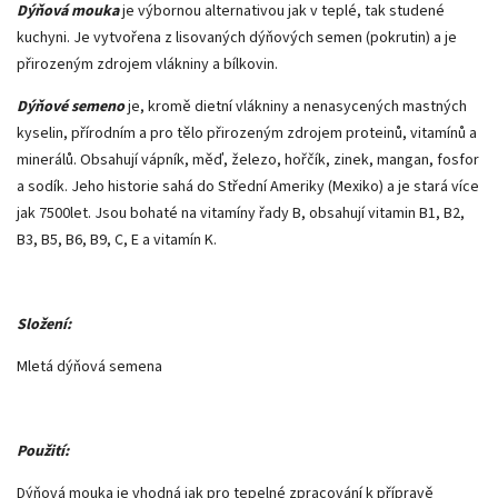
Dýňová mouka
je výbornou alternativou jak v teplé, tak studené
kuchyni. Je vytvořena z lisovaných dýňových semen (pokrutin) a je
přirozeným zdrojem vlákniny a bílkovin.
Dýňové semeno
je, kromě dietní vlákniny a nenasycených mastných
kyselin, přírodním a pro tělo přirozeným zdrojem proteinů, vitamínů a
minerálů. Obsahují vápník, měď, železo, hořčík, zinek, mangan, fosfor
a sodík. Jeho historie sahá do Střední Ameriky (Mexiko) a je stará více
jak 7500let. Jsou bohaté na vitamíny řady B, obsahují vitamin B1, B2,
B3, B5, B6, B9, C, E a vitamín K.
Složení:
Mletá dýňová semena
Použití:
Dýňová mouka je vhodná jak pro tepelné zpracování k přípravě