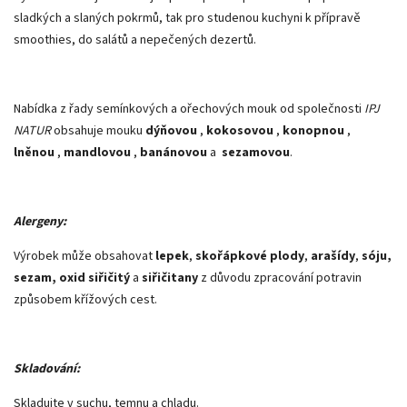
sladkých a slaných pokrmů, tak pro studenou kuchyni k přípravě
smoothies, do salátů a nepečených dezertů.
Nabídka z řady semínkových a ořechových mouk od společnosti
IPJ
NATUR
obsahuje mouku
dýňovou
,
kokosovou
,
konopnou
,
lněnou
,
mandlovou
,
banánovou
a
sezamovou
.
Alergeny:
Výrobek může obsahovat
lepek
,
skořápkové plody
,
arašídy
,
sóju,
sezam, oxid siřičitý
a
siřičitany
z důvodu zpracování potravin
způsobem křížových cest.
Skladování:
Skladujte v suchu, temnu a chladu.