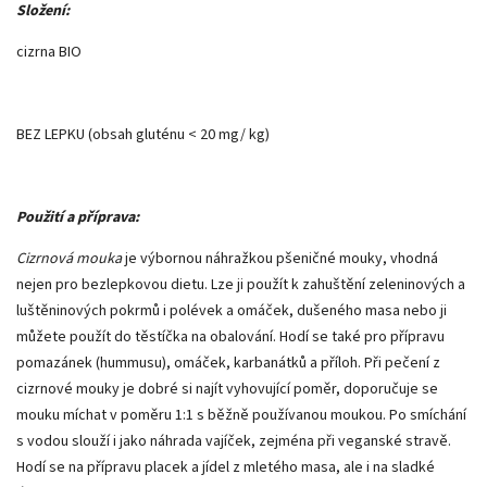
Složení:
cizrna BIO
BEZ LEPKU (obsah gluténu < 20 mg/ kg)
Použití a příprava:
Cizrnová mouka
je výbornou náhražkou pšeničné mouky, vhodná
nejen pro bezlepkovou dietu. Lze ji použít k zahuštění zeleninových a
luštěninových pokrmů i polévek a omáček, dušeného masa nebo ji
můžete použít do těstíčka na obalování. Hodí se také pro přípravu
pomazánek (hummusu), omáček, karbanátků a příloh. Při pečení z
cizrnové mouky je dobré si najít vyhovující poměr, doporučuje se
mouku míchat v poměru 1:1 s běžně používanou moukou. Po smíchání
s vodou slouží i jako náhrada vajíček, zejména při veganské stravě.
Hodí se na přípravu placek a jídel z mletého masa, ale i na sladké