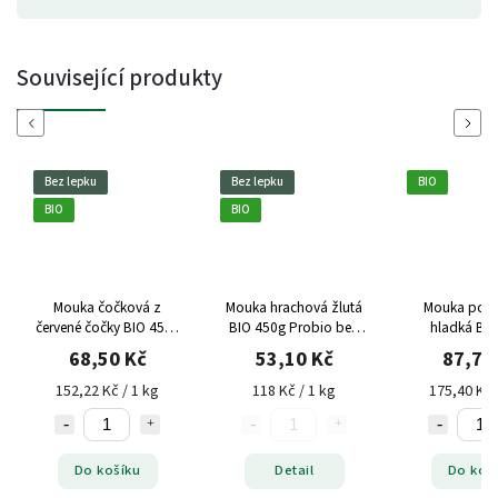
Související produkty
Previous
Next
Bez lepku
Bez lepku
BIO
BIO
BIO
Mouka čočková z
Mouka hrachová žlutá
Mouka poh
červené čočky BIO 450g
BIO 450g Probio bez
hladká BIO
Probio bez lepku
lepku
Probio bez
68,50 Kč
53,10 Kč
87,70
152,22 Kč / 1 kg
118 Kč / 1 kg
175,40 Kč 
Do košíku
Detail
Do koš