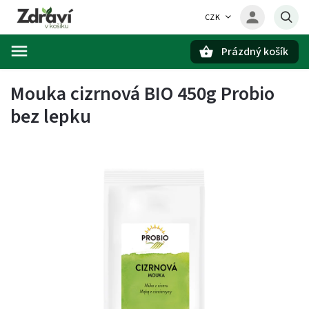
CZK
Prázdný košík
Hledat
Mouka cizrnová BIO 450g Probio
bez lepku