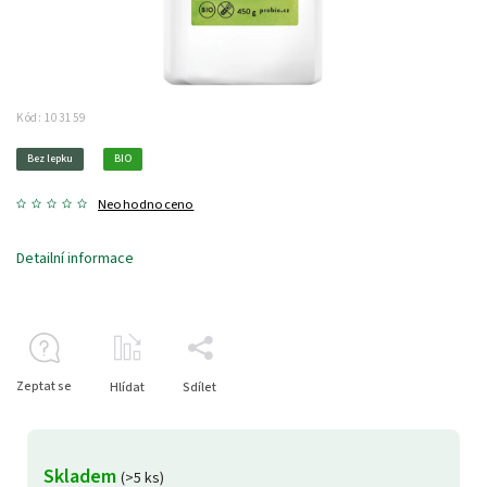
Kód:
103159
Bez lepku
BIO
Neohodnoceno
Detailní informace
Zeptat se
Hlídat
Sdílet
Skladem
(>5 ks)