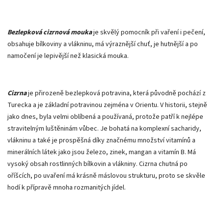
Bezlepková
cizrnová mouka
je skvělý pomocník při vaření i pečení,
obsahuje bílkoviny a vlákninu, má výraznější chuť, je hutnější a po
namočení je lepivější než klasická mouka.
Cizrna
je přirozeně bezlepková potravina, která původně pochází z
Turecka a je základní potravinou zejména v Orientu. V historii, stejně
jako dnes, byla velmi oblíbená a používaná, protože patří k nejlépe
stravitelným luštěninám vůbec. Je bohatá na komplexní sacharidy,
vlákninu a také je prospěšná díky značnému množství vitamínů a
minerálních látek jako jsou železo, zinek, mangan a vitamín B. Má
vysoký obsah rostlinných bílkovin a vlákniny. Cizrna chutná po
oříšcích, po uvaření má krásně máslovou strukturu, proto se skvěle
hodí k přípravě mnoha rozmanitých jídel.