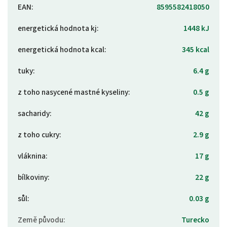
EAN
:
8595582418050
energetická hodnota kj
:
1448 kJ
energetická hodnota kcal
:
345 kcal
tuky
:
6.4 g
z toho nasycené mastné kyseliny
:
0.5 g
sacharidy
:
42 g
z toho cukry
:
2.9 g
vláknina
:
17 g
bílkoviny
:
22 g
sůl
:
0.03 g
Země původu
:
Turecko