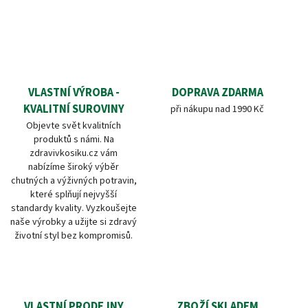
VLASTNÍ VÝROBA -
DOPRAVA ZDARMA
KVALITNÍ SUROVINY
při nákupu nad 1990 Kč
Objevte svět kvalitních
produktů s námi. Na
zdravivkosiku.cz vám
nabízíme široký výběr
chutných a výživných potravin,
které splňují nejvyšší
standardy kvality. Vyzkoušejte
naše výrobky a užijte si zdravý
životní styl bez kompromisů.
VLASTNÍ PRODEJNY
ZBOŽÍ SKLADEM