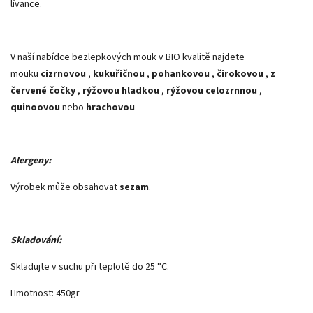
lívance.
V naší nabídce bezlepkových mouk v BIO kvalitě najdete
mouku
cizrnovou
,
kukuřičnou
,
pohankovou
,
čirokovou
,
z
červené čočky
,
rýžovou hladkou
,
rýžovou celozrnnou
,
quinoovou
nebo
hrachovou
Alergeny:
Výrobek může obsahovat
sezam
.
Skladování:
Skladujte v suchu při teplotě do 25 °C.
Hmotnost: 450gr