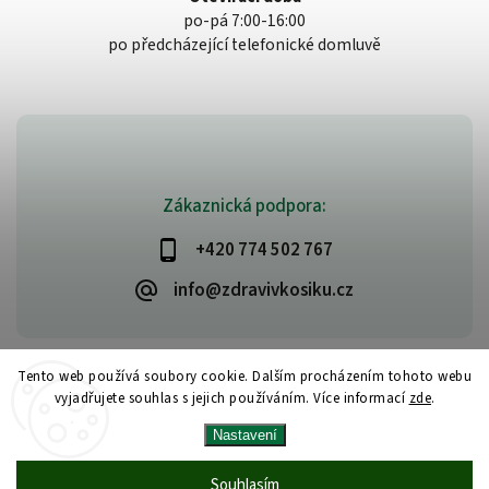
po-pá 7:00-16:00
po předcházející telefonické domluvě
Zákaznická podpora:
+420 774 502 767
info@zdravivkosiku.cz
Tento web používá soubory cookie. Dalším procházením tohoto webu
vyjadřujete souhlas s jejich používáním. Více informací
zde
.
Copyright 2026
www.zdravivkosiku.cz
. Všechna práva vyhrazena.
Nastavení
Upravit nastavení cookies
Vytvořil
Shoptet
| Design
Shoptak.cz
Souhlasím