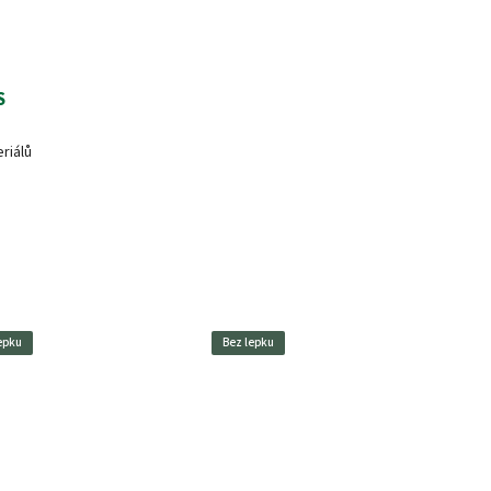
S
riálů
epku
Bez lepku