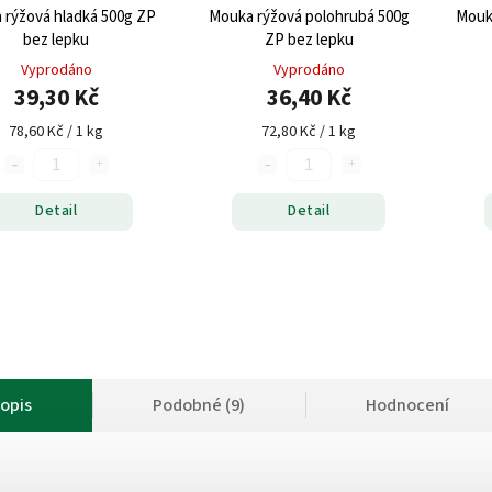
 rýžová hladká 500g ZP
Mouka rýžová polohrubá 500g
Mouka
bez lepku
ZP bez lepku
Vyprodáno
Vyprodáno
39,30 Kč
36,40 Kč
78,60 Kč / 1 kg
72,80 Kč / 1 kg
Detail
Detail
opis
Podobné (9)
Hodnocení