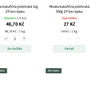
 kukuřičná polohrubá 1kg
Mouka kukuřičná polohrubá
ZP bez lepku
500g ZP bez lepku
Skladem
(>5 ks)
Vyprodáno
48,70 Kč
27 Kč
48,70 Kč / 1 kg
54 Kč / 1 kg
Do košíku
Detail
epku
Bez lepku