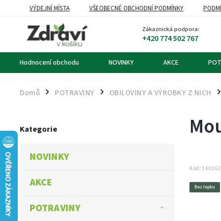
VÝDEJNÍ MÍSTA
VŠEOBECNÉ OBCHODNÍ PODMÍNKY
PODMÍ
OZNÁMENÍ O ODSTOUPENÍ OD KUPNÍ SMLOUVY
DOPRAVA A PL
Zákaznická podpora:
+420 774 502 767
Hodnocení obchodu
NOVINKY
AKCE
POT
Domů
POTRAVINY
OBILOVINY A VÝROBKY Z NICH
/
/
/
Mou
Kategorie
NOVINKY
Kód:
14016
AKCE
Bez lepku
POTRAVINY