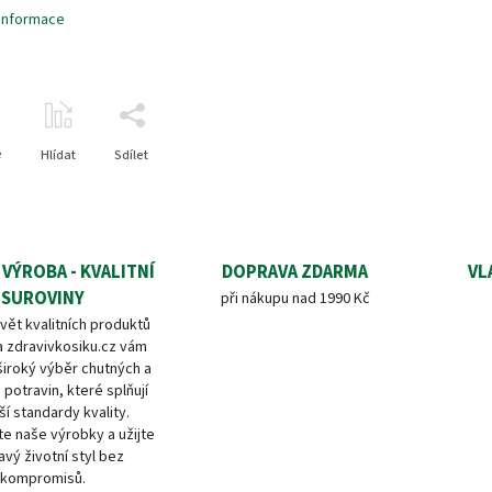
 informace
e
Hlídat
Sdílet
 VÝROBA - KVALITNÍ
DOPRAVA ZDARMA
VL
SUROVINY
při nákupu nad 1990 Kč
vět kvalitních produktů
a zdravivkosiku.cz vám
široký výběr chutných a
 potravin, které splňují
ší standardy kvality.
e naše výrobky a užijte
avý životní styl bez
kompromisů.