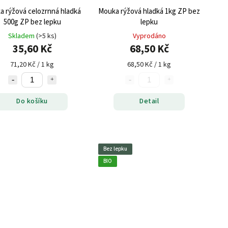
a rýžová celozrnná hladká
Mouka rýžová hladká 1kg ZP bez
500g ZP bez lepku
lepku
Skladem
(>5 ks)
Vyprodáno
35,60 Kč
68,50 Kč
71,20 Kč / 1 kg
68,50 Kč / 1 kg
Do košíku
Detail
Bez lepku
BIO