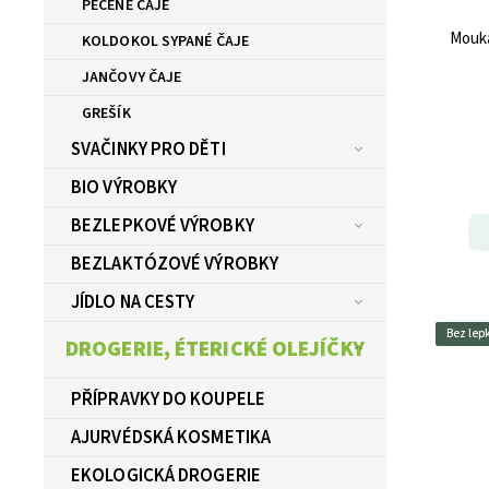
PEČENÉ ČAJE
Mouka
KOLDOKOL SYPANÉ ČAJE
JANČOVY ČAJE
GREŠÍK
SVAČINKY PRO DĚTI
BIO VÝROBKY
BEZLEPKOVÉ VÝROBKY
BEZLAKTÓZOVÉ VÝROBKY
JÍDLO NA CESTY
Bez lep
DROGERIE, ÉTERICKÉ OLEJÍČKY
PŘÍPRAVKY DO KOUPELE
AJURVÉDSKÁ KOSMETIKA
EKOLOGICKÁ DROGERIE