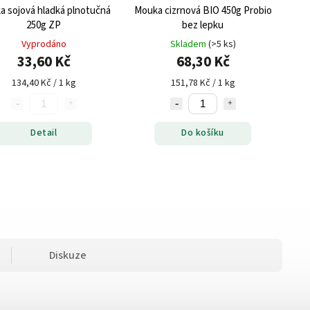
 sojová hladká plnotučná
Mouka cizrnová BIO 450g Probio
250g ZP
bez lepku
Vyprodáno
Skladem
(>5 ks)
33,60 Kč
68,30 Kč
134,40 Kč / 1 kg
151,78 Kč / 1 kg
Detail
Do košíku
Diskuze