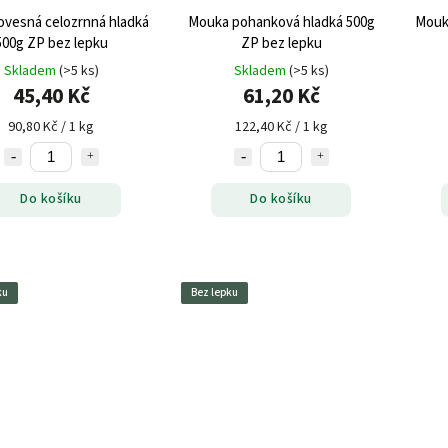
ovesná celozrnná hladká
Mouka pohanková hladká 500g
Mouk
500g ZP bez lepku
ZP bez lepku
Skladem
(>5 ks)
Skladem
(>5 ks)
45,40 Kč
61,20 Kč
90,80 Kč / 1 kg
122,40 Kč / 1 kg
Do košíku
Do košíku
ku
Bez lepku