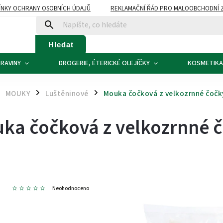
NKY OCHRANY OSOBNÍCH ÚDAJŮ
REKLAMAČNÍ ŘÁD PRO MALOOBCHODNÍ 
ATBA
KONTAKTY
Hledat
RAVINY
DROGERIE, ÉTERICKÉ OLEJÍČKY
KOSMETIKA
MOUKY
Luštěninové
Mouka čočková z velkozrnné čočk
/
/
ka čočková z velkozrnné č
2
Neohodnoceno