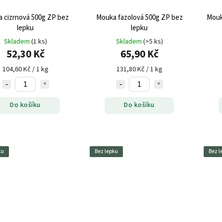
 cizrnová 500g ZP bez
Mouka fazolová 500g ZP bez
Mouk
lepku
lepku
Skladem
(1 ks)
Skladem
(>5 ks)
52,30 Kč
65,90 Kč
104,60 Kč / 1 kg
131,80 Kč / 1 kg
Do košíku
Do košíku
ku
Bez lepku
Bez l