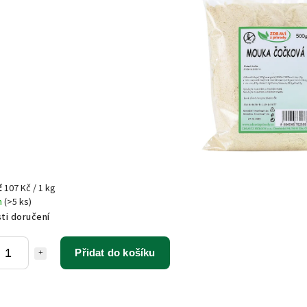
č
107 Kč / 1 kg
m
(>5 ks)
ti doručení
Přidat do košíku