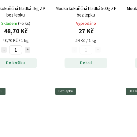
kukuřičná hladká 1kg ZP
Mouka kukuřičná hladká 500g ZP
Mouka
bez lepku
bez lepku
Skladem
(>5 ks)
Vyprodáno
48,70 Kč
27 Kč
48,70 Kč / 1 kg
54 Kč / 1 kg
Do košíku
Detail
ku
Bez lepku
Bez l