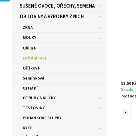
SUŠENÉ OVOCE, OŘECHY, SEMENA
OBILOVINY A VÝROBKY Z NICH
ZRNA
MOUKY
Obilné
Luštěninové
Oříškové
Semínkové
53,50 K
Ostatní
Sklade
Možnos
OTRUBY A KLÍČKY
TĚSTOVINY
POHANKOVÉ SLUPKY
RÝŽE