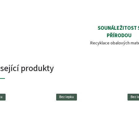
SOUNÁLEŽITOST 
PŘÍRODOU
Recyklace obalových mate
sející produkty
ku
Bez lepku
Bez l