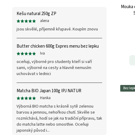
Mouka 
Kešu natural 250g ZP
alena
jsou skvělé, příjemně křupavé. Koupím znovu
Butter chicken 600g Expres menu bez lepku
Iva
oceňuji, výborné pro studenty kteří si vaří
sami, výborné na cesty a hlavně nemusím
uchovávat v lednici
Bez lep
Matcha BIO Japan 100g IPJ NATUR
Hanka
Výborná BIO matcha s krásně sytě zelenou
barvou a jemnou, nehořkou chutí. Skvěle se
rozmíchává, hodí se jak na tradiční přípravu, tak
do matcha latte nebo smoothie. Oceňuji
japonský původ i...