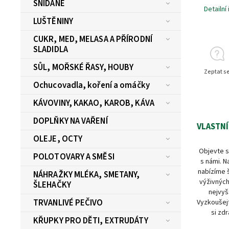
SNÍDANĚ
Detailní
LUŠTĚNINY
CUKR, MED, MELASA A PŘÍRODNÍ
SLADIDLA
SŮL, MOŘSKÉ ŘASY, HOUBY
Zeptat s
Ochucovadla, koření a omáčky
KÁVOVINY, KAKAO, KAROB, KÁVA
DOPLŇKY NA VAŘENÍ
VLASTNÍ
OLEJE, OCTY
Objevte s
POLOTOVARY A SMĚSI
s námi. N
nabízíme 
NÁHRAŽKY MLÉKA, SMETANY,
výživných
ŠLEHAČKY
nejvyš
TRVANLIVÉ PEČIVO
Vyzkoušejt
si zdr
KŘUPKY PRO DĚTI, EXTRUDÁTY