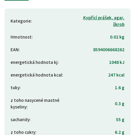
Kypřící prášek, agar,
Kategorie
:
škrob
Hmotnost
:
0.02 kg
EAN
:
8594006668262
energetická hodnota kj
:
1048 kJ
energetická hodnota kcal
:
247 kcal
tuky
:
1.6 g
z toho nasycené mastné
0.3 g
kyseliny
:
sacharidy
:
55 g
z toho cukry
:
6.2 g