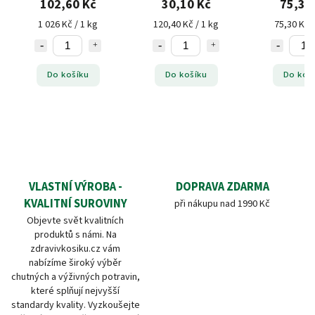
30,10 Kč
75,30 Kč
9,70
120,40 Kč / 1 kg
75,30 Kč / 1 kg
881,82 K
Do košíku
Do košíku
Do ko
VLASTNÍ VÝROBA -
DOPRAVA ZDARMA
KVALITNÍ SUROVINY
při nákupu nad 1990 Kč
Objevte svět kvalitních
produktů s námi. Na
zdravivkosiku.cz vám
nabízíme široký výběr
chutných a výživných potravin,
které splňují nejvyšší
standardy kvality. Vyzkoušejte