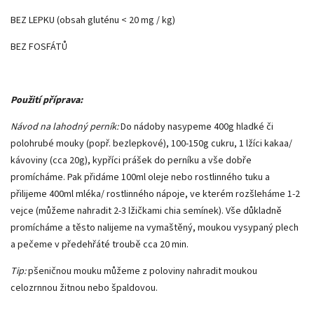
BEZ LEPKU (obsah gluténu < 20 mg / kg)
BEZ FOSFÁTŮ
Použití příprava:
Návod na lahodný perník:
Do nádoby nasypeme 400g hladké či
polohrubé mouky (popř. bezlepkové), 100-150g cukru, 1 lžíci kakaa/
kávoviny (cca 20g), kypříci prášek do perníku a vše dobře
promícháme. Pak přidáme 100ml oleje nebo rostlinného tuku a
přilijeme 400ml mléka/ rostlinného nápoje, ve kterém rozšleháme 1-2
vejce (můžeme nahradit 2-3 lžičkami chia semínek). Vše důkladně
promícháme a těsto nalijeme na vymaštěný, moukou vysypaný plech
a pečeme v předehřáté troubě cca 20 min.
Tip:
pšeničnou mouku můžeme z poloviny nahradit moukou
celozrnnou žitnou nebo špaldovou.