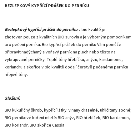
BEZLEPKOVÝ KYPŘÍCÍ PRÁŠEK DO PERNÍKU
Bezlepkový kypřící prášek do perníku
v bio kvalitě je
zhotoven pouze z kvalitních BIO surovin a je výborným pomocníkem
pro pečení perníku. Bio kypřicí prášek do perníku Vám pomůže
připravit nadýchaný a voňavý perník na plech nebo těsto na
vykrajované perníčky. Teplé tóny hřebíčku, anýzu, kardamomu,
koriandru a skořice v bio kvalitě dodají čerstvě pečenému perníku
hřejivé tóny.
Složení:
BIO kukuřičný škrob, kypřící látky: vinany draselné, uhličitany sodné;
BIO perníkové koření mleté: BIO anýz, BIO hřebíček, BIO kardamon,
BIO koriandr, BIO skořice Cassia