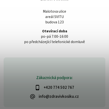
Malotova ulice
areál SVITU
budova 123
Otevírací doba
po-pá 7:00-16:00
po předcházející telefonické domluvě
Zákaznická podpora:
+420 774 502 767
info@zdravivkosiku.cz