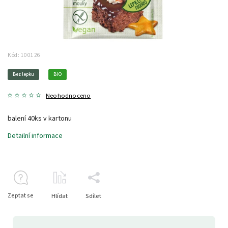
Kód:
100126
Bez lepku
BIO
Neohodnoceno
balení 40ks v kartonu
Detailní informace
Zeptat se
Hlídat
Sdílet