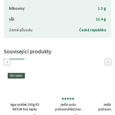
bílkoviny
:
1.3 g
sůl
:
15.4 g
Země původu
:
Česká republika
Související produkty
Previous
Next
Jedlá soda
Jedlá soda
Droždí bez
potravinářská bez
potravinářská bez
vlaštovkou 1
hliníku 250g IPJ NATUR
hliníku 1kg IPJ NATUR