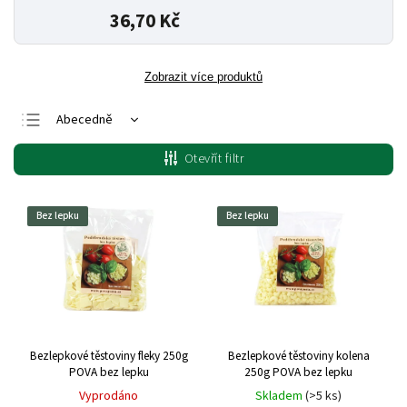
36,70 Kč
Zobrazit více produktů
Abecedně
Nejlevnější
Otevřít filtr
Nejdražší
Nejprodávanější
Bez lepku
Bez lepku
Bezlepkové těstoviny fleky 250g
Bezlepkové těstoviny kolena
POVA bez lepku
250g POVA bez lepku
Vyprodáno
Skladem
(>5 ks)