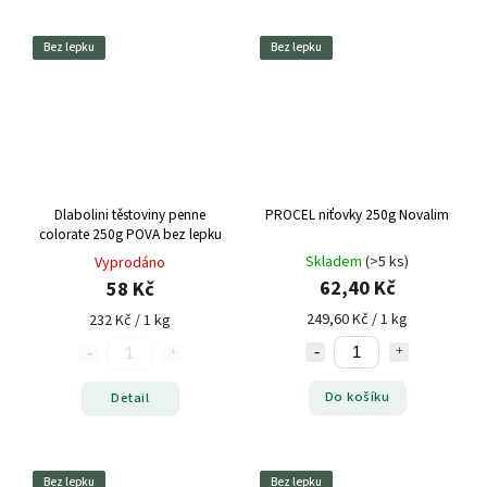
Bez lepku
Bez lepku
Dlabolini těstoviny penne
PROCEL niťovky 250g Novalim
colorate 250g POVA bez lepku
Skladem
(>5 ks)
Vyprodáno
62,40 Kč
58 Kč
249,60 Kč / 1 kg
232 Kč / 1 kg
Do košíku
Detail
Bez lepku
Bez lepku