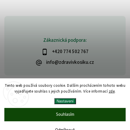
Zákaznická podpora:
+420 774 502 767
info@zdravivkosiku.cz
Tento web používá soubory cookie. Dalším procházením tohoto webu
vyjadřujete souhlas s jejich používáním. Více informací
zde
.
Copyright 2026
www.zdravivkosiku.cz
. Všechna práva vyhrazena.
Nastavení
Upravit nastavení cookies
Vytvořil
Shoptet
| Design
Shoptak.cz
Souhlasím