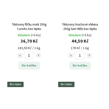
Těstoviny flíčky malé 200g
Těstoviny hrachové vřetena
Cornito bez lepku
250g Sam Mills bez lepku
Skladem
(>5 ks)
Skladem
(>5 ks)
36,70 Kč
44,50 Kč
183,50 Kč / 1 kg
178 Kč / 1 kg
Do košíku
Do košíku
Bez lepku
Bez lepku