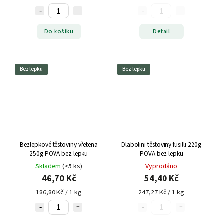
Do košíku
Detail
Bez lepku
Bez lepku
Bezlepkové těstoviny vřetena
Dlabolini těstoviny fusilli 220g
250g POVA bez lepku
POVA bez lepku
Skladem
(>5 ks)
Vyprodáno
46,70 Kč
54,40 Kč
186,80 Kč / 1 kg
247,27 Kč / 1 kg