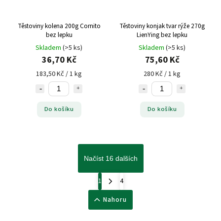
Těstoviny kolena 200g Cornito
Těstoviny konjak tvar rýže 270g
bez lepku
LienYing bez lepku
Skladem
(>5 ks)
Skladem
(>5 ks)
36,70 Kč
75,60 Kč
183,50 Kč / 1 kg
280 Kč / 1 kg
Do košíku
Do košíku
Načíst 16 dalších
1
4
Nahoru