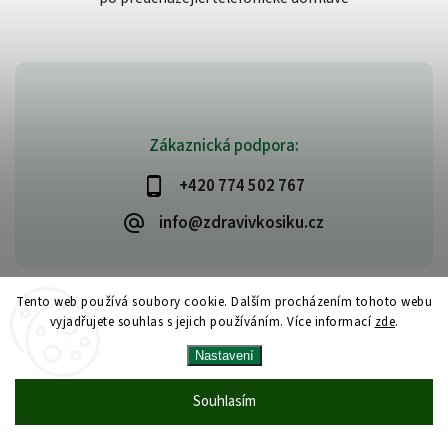
Zákaznická podpora:
+420 774 502 767
info@zdravivkosiku.cz
Tento web používá soubory cookie. Dalším procházením tohoto webu
vyjadřujete souhlas s jejich používáním. Více informací
zde
.
Copyright 2026
www.zdravivkosiku.cz
. Všechna práva vyhrazena.
Nastavení
Upravit nastavení cookies
Vytvořil
Shoptet
| Design
Shoptak.cz
Souhlasím