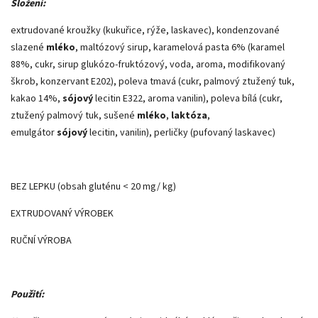
Složení:
extrudované kroužky (kukuřice, rýže, laskavec), kondenzované
slazené
mléko
, maltózový sirup, karamelová pasta 6% (karamel
88%, cukr, sirup glukózo-fruktózový, voda, aroma, modifikovaný
škrob, konzervant E202), poleva tmavá (cukr, palmový ztužený tuk,
kakao 14%,
sójový
lecitin E322, aroma vanilin), poleva bílá (cukr,
ztužený palmový tuk, sušené
mléko
,
laktóza
,
emulgátor
sójový
lecitin, vanilin), perličky (pufovaný laskavec)
BEZ LEPKU (obsah gluténu < 20 mg/ kg)
EXTRUDOVANÝ VÝROBEK
RUČNÍ VÝROBA
Použití: