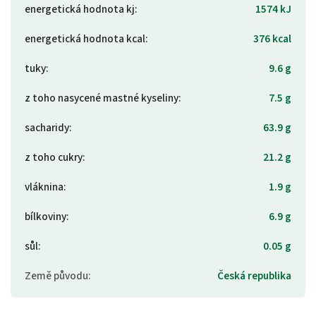
energetická hodnota kj
:
1574 kJ
energetická hodnota kcal
:
376 kcal
tuky
:
9.6 g
z toho nasycené mastné kyseliny
:
7.5 g
sacharidy
:
63.9 g
z toho cukry
:
21.2 g
vláknina
:
1.9 g
bílkoviny
:
6.9 g
sůl
:
0.05 g
Země původu
:
Česká republika