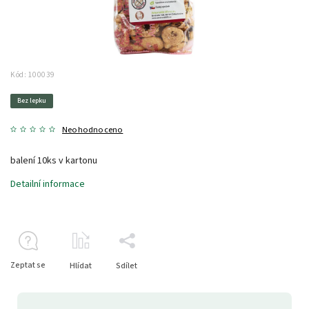
Kód:
100039
Bez lepku
Neohodnoceno
balení 10ks v kartonu
Detailní informace
Zeptat se
Hlídat
Sdílet