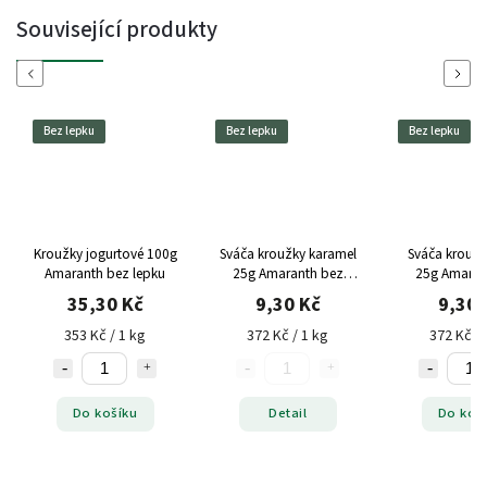
Související produkty
Previous
Next
Bez lepku
Bez lepku
Bez lepku
Kroužky jogurtové 100g
Sváča kroužky karamel
Sváča kroužk
Amaranth bez lepku
25g Amaranth bez
25g Amaran
lepku
lepku
35,30 Kč
9,30 Kč
9,30 
353 Kč / 1 kg
372 Kč / 1 kg
372 Kč / 
Do košíku
Detail
Do koš