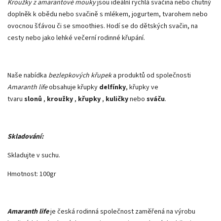
Kroužky z amarantové mouky
jsou ideální rychlá svačina nebo chutný
doplněk k obědu nebo svačině s mlékem, jogurtem, tvarohem nebo
ovocnou šťávou či se smoothies. Hodí se do dětských svačin, na
cesty nebo jako lehké večerní rodinné křupání.
Naše nabídka
bezlepkových křupek
a produktů od společnosti
Amaranth life
obsahuje křupky
delfínky
, křupky ve
tvaru
slonů
,
kroužky
,
křupky
,
kuličky
nebo
sváču
.
Skladování:
Skladujte v suchu.
Hmotnost: 100gr
Amaranth life
je česká rodinná společnost zaměřená na výrobu