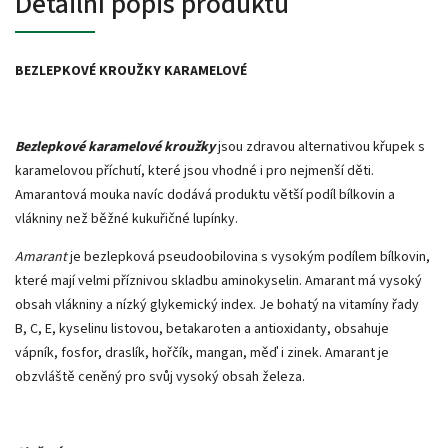
Detailní popis produktu
BEZLEPKOVÉ KROUŽKY KARAMELOVÉ
Bezlepkové
karamelové kroužky
jsou zdravou alternativou křupek s
karamelovou příchutí, které jsou vhodné i pro nejmenší děti.
Amarantová mouka navíc dodává produktu větší podíl bílkovin a
vlákniny než běžné kukuřičné lupínky.
Amarant
je bezlepková pseudoobilovina s vysokým podílem bílkovin,
které mají velmi příznivou skladbu aminokyselin. Amarant má vysoký
obsah vlákniny a nízký glykemický index. Je bohatý na vitamíny řady
B, C, E, kyselinu listovou, betakaroten a antioxidanty, obsahuje
vápník, fosfor, draslík, hořčík, mangan, měď i zinek. Amarant je
obzvláště ceněný pro svůj vysoký obsah železa.