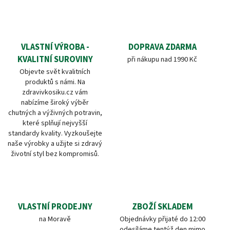
VLASTNÍ VÝROBA -
DOPRAVA ZDARMA
KVALITNÍ SUROVINY
při nákupu nad 1990 Kč
Objevte svět kvalitních
produktů s námi. Na
zdravivkosiku.cz vám
nabízíme široký výběr
chutných a výživných potravin,
které splňují nejvyšší
standardy kvality. Vyzkoušejte
naše výrobky a užijte si zdravý
životní styl bez kompromisů.
VLASTNÍ PRODEJNY
ZBOŽÍ SKLADEM
na Moravě
Objednávky přijaté do 12:00
odesíláme tentýž den mimo