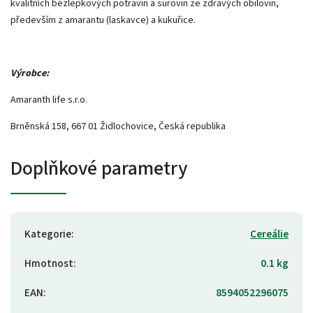
kvalitních bezlepkových potravin a surovin ze zdravých obilovin,
především z amarantu (laskavce) a kukuřice.
Výrobce:
Amaranth life s.r.o.
Brněnská 158, 667 01 Židlochovice, Česká republika
Doplňkové parametry
Kategorie
:
Cereálie
Hmotnost
:
0.1 kg
EAN
:
8594052296075