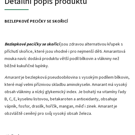
Detailní popis produktu
BEZLEPKOVÉ PECIČKY SE SKOŘICÍ
Bezlepkové pecičky se skořicí
jsou zdravou alternativou křupek s
příchutí skořice, které jsou vhodné i pro nejmenší děti. Amarantová
mouka navíc dodává produktu větší podíl bílkovin a vlákniny než
běžné kukuřičné lupínky.
Amarant
je bezlepková pseudoobilovina s vysokým podílem bílkovin,
které mají velmi příznivou skladbu aminokyselin. Amarant má vysoký
obsah vlákniny a nízký glykemický index. Je bohatý na vitamíny řady
B, C, E, kyselinu listovou, betakaroten a antioxidanty, obsahuje
vápník, fosfor, draslík, hořčík, mangan, měď i zinek. Amarant je
obzvláště ceněný pro svůj vysoký obsah železa.