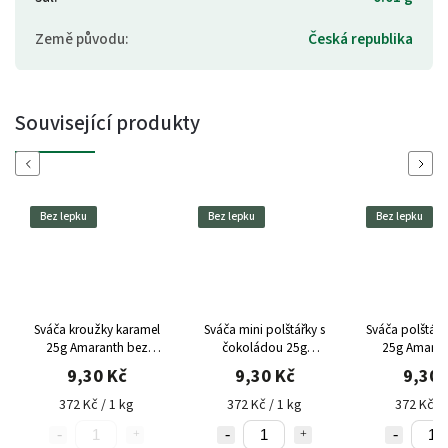
Země původu
:
Česká republika
Související produkty
Previous
Next
Bez lepku
Bez lepku
Bez lepku
Sváča kroužky karamel
Sváča mini polštářky s
Sváča polštářk
25g Amaranth bez
čokoládou 25g
25g Amaran
lepku
Amaranth bez lepku
lepku
9,30 Kč
9,30 Kč
9,30 
372 Kč / 1 kg
372 Kč / 1 kg
372 Kč / 