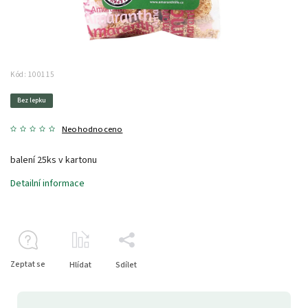
Kód:
100115
Bez lepku
Neohodnoceno
balení 25ks v kartonu
Detailní informace
Zeptat se
Hlídat
Sdílet