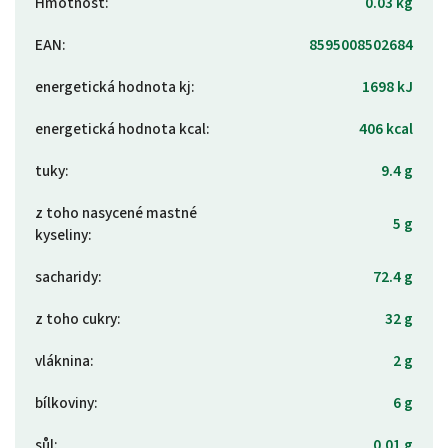
Hmotnost
:
0.03 kg
EAN
:
8595008502684
energetická hodnota kj
:
1698 kJ
energetická hodnota kcal
:
406 kcal
tuky
:
9.4 g
z toho nasycené mastné
5 g
kyseliny
:
sacharidy
:
72.4 g
z toho cukry
:
32 g
vláknina
:
2 g
bílkoviny
:
6 g
sůl
:
0.01 g