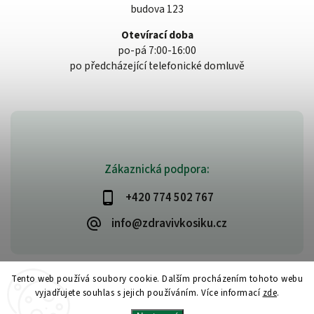
budova 123
Otevírací doba
po-pá 7:00-16:00
po předcházející telefonické domluvě
Zákaznická podpora:
+420 774 502 767
info@zdravivkosiku.cz
Tento web používá soubory cookie. Dalším procházením tohoto webu
vyjadřujete souhlas s jejich používáním. Více informací
zde
.
Copyright 2026
www.zdravivkosiku.cz
. Všechna práva vyhrazena.