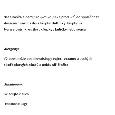
Naše nabídka
bezlepkových křupek
a produktů od společnosti
Amaranth life
obsahuje křupky
delfínky
, křupky ve
tvaru
slonů
,
kroužky
,
křupky
,
kuličky
nebo
sváču
.
Alergeny:
Výrobek může obsahovatstopy
vajec
,
sezamu
a suchých
skořápkových plodů
a
oxidu siřičitého
.
Skladování:
Skladujte v suchu.
Hmotnost: 25gr