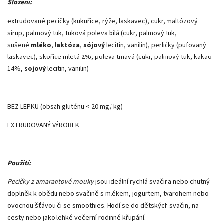
Složení:
extrudované pecičky (kukuřice, rýže, laskavec), cukr, maltózový
sirup, palmový tuk, tuková poleva bílá (cukr, palmový tuk,
sušené
mléko
,
laktóza
,
sójový
lecitin, vanilin), perličky (pufovaný
laskavec), skořice mletá 2%, poleva tmavá (cukr, palmový tuk, kakao
14%,
sojový
lecitin, vanilin)
BEZ LEPKU (obsah gluténu < 20 mg/ kg)
EXTRUDOVANÝ VÝROBEK
Použití:
Pecičky z amarantové mouky
jsou ideální rychlá svačina nebo chutný
doplněk k obědu nebo svačině s mlékem, jogurtem, tvarohem nebo
ovocnou šťávou či se smoothies. Hodí se do dětských svačin, na
cesty nebo jako lehké večerní rodinné křupání.