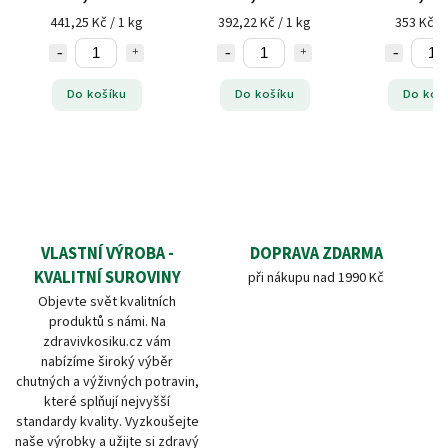
441,25 Kč / 1 kg
392,22 Kč / 1 kg
353 Kč / 
Do košíku
Do košíku
Do koš
VLASTNÍ VÝROBA -
DOPRAVA ZDARMA
KVALITNÍ SUROVINY
při nákupu nad 1990 Kč
Objevte svět kvalitních
produktů s námi. Na
zdravivkosiku.cz vám
nabízíme široký výběr
chutných a výživných potravin,
které splňují nejvyšší
standardy kvality. Vyzkoušejte
naše výrobky a užijte si zdravý