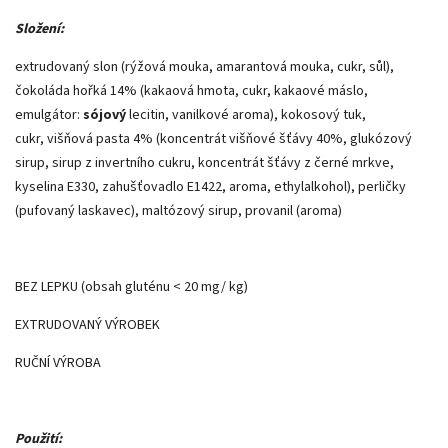
Složení:
extrudovaný slon (rýžová mouka, amarantová mouka, cukr, sůl),
čokoláda hořká 14% (kakaová hmota, cukr, kakaové máslo,
emulgátor:
sójový
lecitin, vanilkové aroma), kokosový tuk,
cukr, višňová pasta 4% (koncentrát višňové šťávy 40%, glukózový
sirup, sirup z invertního cukru, koncentrát šťávy z černé mrkve,
kyselina E330, zahušťovadlo E1422, aroma, ethylalkohol), perličky
(pufovaný laskavec), maltózový sirup, provanil (aroma)
BEZ LEPKU (obsah gluténu < 20 mg/ kg)
EXTRUDOVANÝ VÝROBEK
RUČNÍ VÝROBA
Použití: