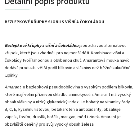
Detailní popis produktu
BEZLEPKOVÉ KŘUPKY SLONII S VIŠNÍ A ČOKOLÁDOU
Bezlepkové
křupky s višní a čokoládou
jsou zdravou alternativou
křupek, které jsou vhodné i pro nejmenší děti. Kombinace višní a
čokolády tvoří lahodnou a oblíbenou chuť. Amarantová mouka navíc
dodává produktu větší podíl bílkovin a vlákniny než běžné kukuřičné
lupínky.
Amarant
je bezlepková pseudoobilovina s vysokým podílem bílkovin,
které mají velmi příznivou skladbu aminokyselin. Amarant má vysoký
obsah vlákniny a nízký glykemický index. Je bohatý na vitamíny řady
B, C, E, kyselinu listovou, betakaroten a antioxidanty, obsahuje
vápník, fosfor, draslík, hořčík, mangan, měď i zinek. Amarant je
obzvláště ceněný pro svůj vysoký obsah železa.