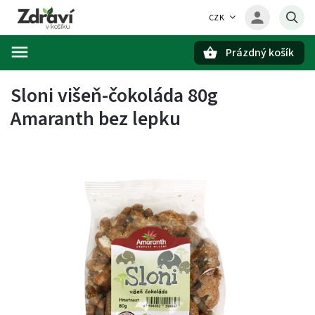
CZK
Prázdný košík
Hledat
Sloni višeň-čokoláda 80g
Amaranth bez lepku