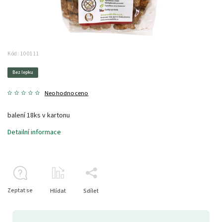
Kód:
100111
Bez lepku
Neohodnoceno
balení 18ks v kartonu
Detailní informace
Zeptat se
Hlídat
Sdílet