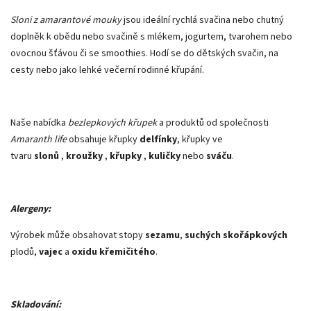
Sloni z amarantové mouky
jsou ideální rychlá svačina nebo chutný
doplněk k obědu nebo svačině s mlékem, jogurtem, tvarohem nebo
ovocnou šťávou či se smoothies. Hodí se do dětských svačin, na
cesty nebo jako lehké večerní rodinné křupání.
Naše nabídka
bezlepkových křupek
a produktů od společnosti
Amaranth life
obsahuje křupky
delfínky
, křupky ve
tvaru
slonů
,
kroužky
,
křupky
,
kuličky
nebo
sváču
.
Alergeny:
Výrobek může obsahovat stopy
sezamu
,
suchých skořápkových
plodů,
vajec
a
oxidu křemičitého
.
Skladování: