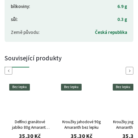
bílkoviny
:
6.9 g
sůl
:
0.3 g
Země původu
:
Česká republika
Související produkty
Previous
Next
Bez lepku
Bez lepku
Bez lepku
Delfínci granátové
Kroužky jahodové 90g
Kroužky jogur
jablko 80g Amaranth
Amaranth bez lepku
Amaranth be
bez lepku
35,30 Kč
35,30 Kč
35,30