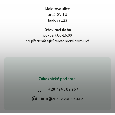
Malotova ulice
areál SVITU
budova 123
Otevírací doba
po-pá 7:00-16:00
po předcházející telefonické domluvě
Zákaznická podpora:
+420 774 502 767
info@zdravivkosiku.cz