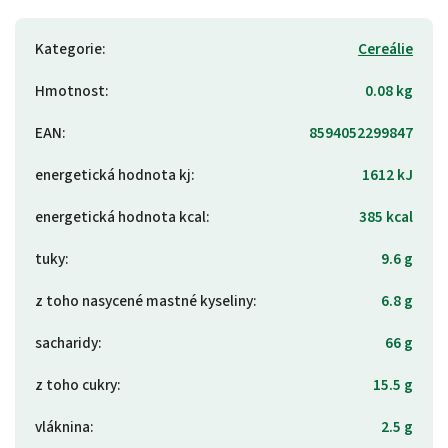
Kategorie
:
Cereálie
Hmotnost
:
0.08 kg
EAN
:
8594052299847
energetická hodnota kj
:
1612 kJ
energetická hodnota kcal
:
385 kcal
tuky
:
9.6 g
z toho nasycené mastné kyseliny
:
6.8 g
sacharidy
:
66 g
z toho cukry
:
15.5 g
vláknina
:
2.5 g