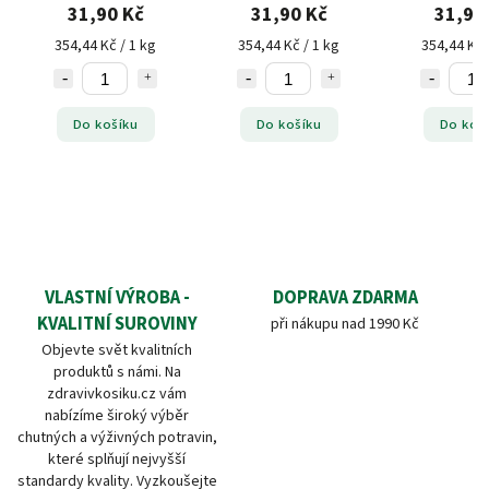
31,90 Kč
31,90 Kč
31,90
354,44 Kč / 1 kg
354,44 Kč / 1 kg
354,44 Kč 
Do košíku
Do košíku
Do koš
VLASTNÍ VÝROBA -
DOPRAVA ZDARMA
KVALITNÍ SUROVINY
při nákupu nad 1990 Kč
Objevte svět kvalitních
produktů s námi. Na
zdravivkosiku.cz vám
nabízíme široký výběr
chutných a výživných potravin,
které splňují nejvyšší
standardy kvality. Vyzkoušejte