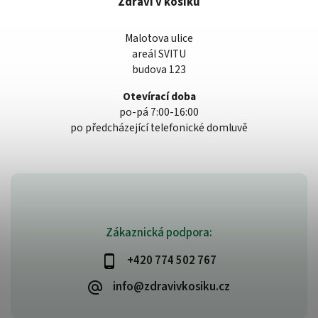
Zdraví v košíku
Malotova ulice
areál SVITU
budova 123
Otevírací doba
po-pá 7:00-16:00
po předcházející telefonické domluvě
Zákaznická podpora:
+420 774 502 767
info@zdravivkosiku.cz