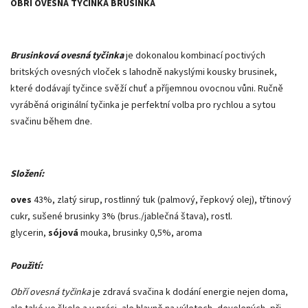
OBŘÍ OVESNÁ TYČINKA BRUSINKA
Brusinková ovesná tyčinka
je dokonalou kombinací poctivých
britských ovesných vloček s lahodně nakyslými kousky brusinek,
které dodávají tyčince svěží chuť a příjemnou ovocnou vůni. Ručně
vyráběná originální tyčinka je perfektní volba pro rychlou a sytou
svačinu během dne.
Složení:
oves
43%, zlatý sirup, rostlinný tuk (palmový, řepkový olej), třtinový
cukr, sušené brusinky 3% (brus./jablečná štava), rostl.
glycerin,
sójová
mouka, brusinky 0,5%, aroma
Použití:
Obří ovesná tyčinka
je zdravá svačina k dodání energie nejen doma,