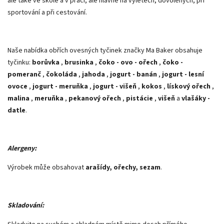
ale také ve škole a v práci, ale hlavně na výletech, dovolených, při
sportování a při cestování.
Naše nabídka obřích ovesných tyčinek značky Ma Baker obsahuje
tyčinku:
borůvka
,
brusinka
,
čoko - ovo - ořech
,
čoko -
pomeranč
,
čokoláda
,
jahoda
,
jogurt - banán
,
jogurt - lesní
ovoce
,
jogurt - meruňka
,
jogurt - višeň
,
kokos
,
lískový ořech
,
malina
,
meruňka
,
pekanový ořech
,
pistácie
,
višeň
a
vlašáky -
datle
.
Alergeny:
Výrobek může obsahovat
arašídy, ořechy, sezam
.
Skladování: