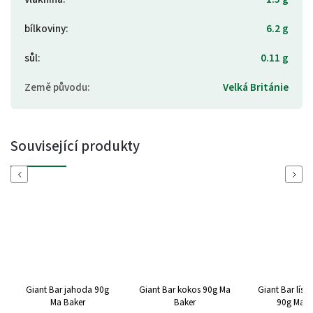
bílkoviny
:
6.2 g
sůl
:
0.11 g
Země původu
:
Velká Británie
Související produkty
Previous
Next
Giant Bar jahoda 90g
Giant Bar kokos 90g Ma
Giant Bar lísk
Ma Baker
Baker
90g Ma B