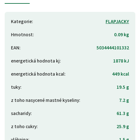
Kategorie
:
FLAPJACKY
Hmotnost
:
0.09 kg
EAN
:
5034444101332
energetická hodnota kj
:
1878 kJ
energetická hodnota kcal
:
449 kcal
tuky
:
19.5 g
z toho nasycené mastné kyseliny
:
7.2 g
sacharidy
:
61.3 g
z toho cukry
:
25.9 g
vláknina
:
1.5 g