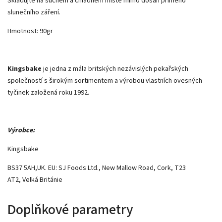
Skladujte na suchém a chladném místě mimo dosah přímého
slunečního záření.
Hmotnost: 90gr
Kingsbake
je jedna z mála britských nezávislých pekařských
společností s širokým sortimentem a výrobou vlastních ovesných
tyčinek založená roku 1992.
Výrobce:
Kingsbake
BS37 5AH,UK. EU: SJ Foods Ltd., New Mallow Road, Cork, T23
AT2, Velká Británie
Doplňkové parametry