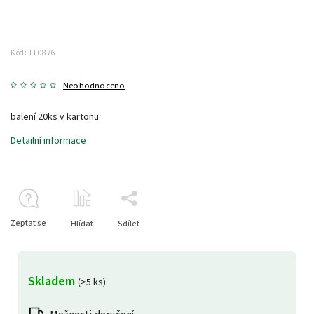
Kód:
110876
Neohodnoceno
balení 20ks v kartonu
Detailní informace
Zeptat se
Hlídat
Sdílet
Skladem
(>5 ks)