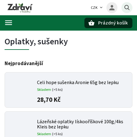
CZK
Prázdný košík
Hledat
Oplatky, sušenky
Nejprodávanější
Celi hope sušenka Aronie 65g bez lepku
Skladem
(>5 ks)
28,70 Kč
Lázeňské oplatky lískooříškové 100g/4ks
Kleis bez lepku
Skladem
(>5 ks)