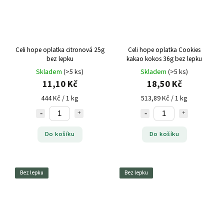
Celi hope oplatka citronová 25g
Celi hope oplatka Cookies
bez lepku
kakao kokos 36g bez lepku
Skladem
(>5 ks)
Skladem
(>5 ks)
11,10 Kč
18,50 Kč
444 Kč / 1 kg
513,89 Kč / 1 kg
Do košíku
Do košíku
Bez lepku
Bez lepku