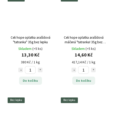
Celi hope oplatka arašídová
Celi hope oplatka arašídová
"tatranka" 35g bez lepku
máčená "tatranka! 35g bez
lepku
Skladem
(>5 ks)
Skladem
(>5 ks)
13,30 Kč
14,60 Kč
380 Kč / 1 kg
417,14 Kč / 1 kg
Do košíku
Do košíku
Bez lepku
Bez lepku