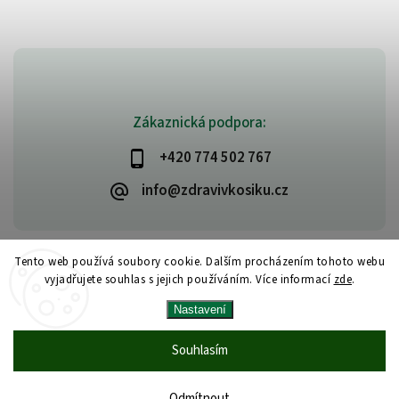
Zákaznická podpora:
+420 774 502 767
info@zdravivkosiku.cz
Tento web používá soubory cookie. Dalším procházením tohoto webu
vyjadřujete souhlas s jejich používáním. Více informací
zde
.
Copyright 2026
www.zdravivkosiku.cz
. Všechna práva vyhrazena.
Nastavení
Upravit nastavení cookies
Vytvořil
Shoptet
| Design
Shoptak.cz
Souhlasím
Odmítnout