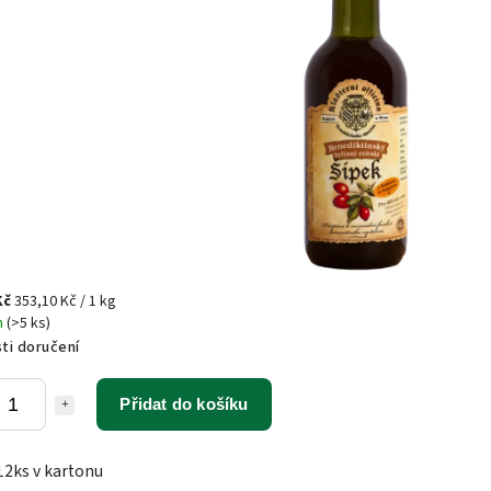
Kč
353,10 Kč / 1 kg
m
(>5 ks)
ti doručení
Přidat do košíku
12ks v kartonu