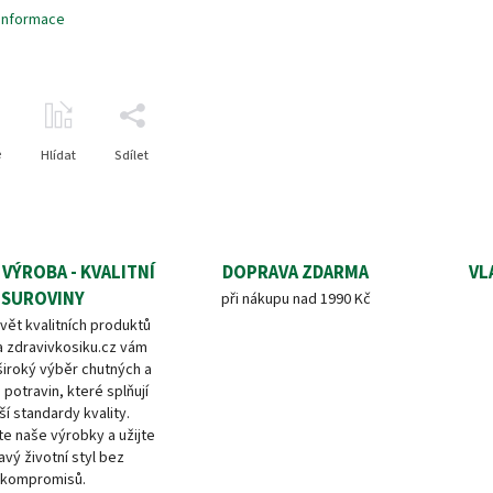
 informace
e
Hlídat
Sdílet
 VÝROBA - KVALITNÍ
DOPRAVA ZDARMA
VL
SUROVINY
při nákupu nad 1990 Kč
vět kvalitních produktů
a zdravivkosiku.cz vám
široký výběr chutných a
 potravin, které splňují
ší standardy kvality.
e naše výrobky a užijte
avý životní styl bez
kompromisů.