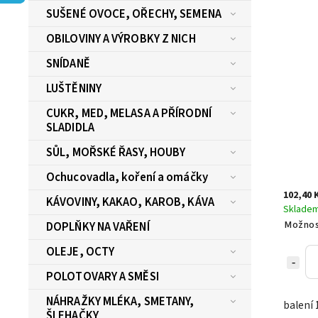
SUŠENÉ OVOCE, OŘECHY, SEMENA
OBILOVINY A VÝROBKY Z NICH
SNÍDANĚ
LUŠTĚNINY
CUKR, MED, MELASA A PŘÍRODNÍ
SLADIDLA
SŮL, MOŘSKÉ ŘASY, HOUBY
Ochucovadla, koření a omáčky
102,40 
KÁVOVINY, KAKAO, KAROB, KÁVA
Sklade
Možnos
DOPLŇKY NA VAŘENÍ
OLEJE, OCTY
POLOTOVARY A SMĚSI
NÁHRAŽKY MLÉKA, SMETANY,
balení 
ŠLEHAČKY