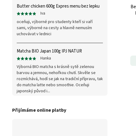
Butter chicken 600g Expres menu bez lepku
Be
Iva
oceňuji, výborné pro studenty kteří si vaří
sami, výborné na cesty a hlavně nemusím
uchovávat v lednici
Matcha BIO Japan 100g IPJ NATUR
Hanka
Výborná BIO matcha s krásně sytě zelenou
barvou a jemnou, nehořkou chutí. Skvěle se
rozmíchává, hodí se jak na tradiční přípravu, tak
do matcha latte nebo smoothie. Oceňuji
japonský původ i...
Přijímáme online platby