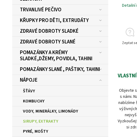
Detailní
TRVANLIVÉ PEČIVO
KŘUPKY PRO DĚTI, EXTRUDÁTY
ZDRAVÉ DOBROTY SLADKÉ
ZDRAVÉ DOBROTY SLANÉ
Zeptat s
POMAZÁNKY A KRÉMY
SLADKÉ,DŽEMY, POVIDLA, TAHINI
POMAZÁNKY SLANÉ, PAŠTIKY, TAHINI
VLASTNÍ
NÁPOJE
Objevte s
ŠŤÁVY
s námi. N
KOMBUCHY
nabízíme 
výživných
VODY, MINERÁLKY, LIMONÁDY
nejvyš
Vyzkoušejt
SIRUPY, EXTRAKTY
si zdr
PYRÉ, MOŠTY