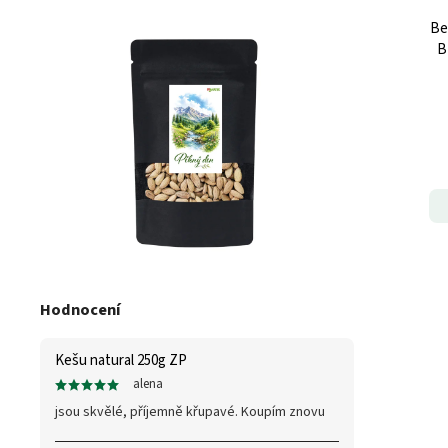
Be
B
Hodnocení
Kešu natural 250g ZP
alena
jsou skvělé, příjemně křupavé. Koupím znovu