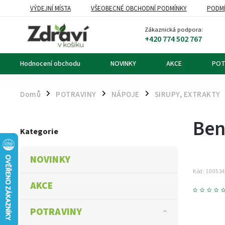
VÝDEJNÍ MÍSTA
VŠEOBECNÉ OBCHODNÍ PODMÍNKY
PODMÍ
OZNÁMENÍ O ODSTOUPENÍ OD KUPNÍ SMLOUVY
DOPRAVA A PL
Zákaznická podpora:
+420 774 502 767
Hodnocení obchodu
NOVINKY
AKCE
POT
Domů
POTRAVINY
NÁPOJE
SIRUPY, EXTRAKTY
/
/
/
Ben
Kategorie
NOVINKY
Kód:
10053
AKCE
POTRAVINY