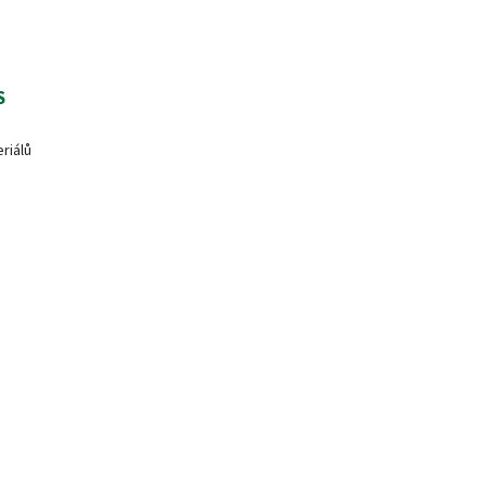
S
riálů