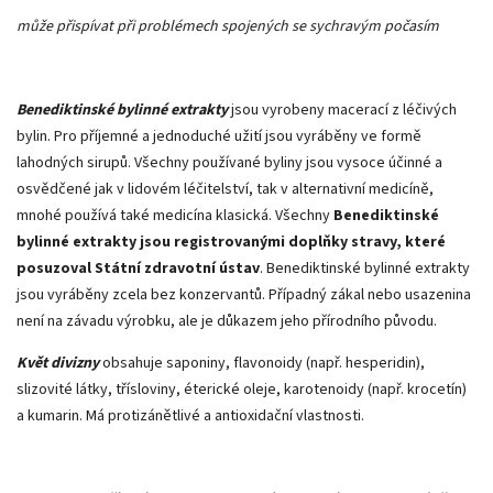
může přispívat při problémech spojených se sychravým počasím
Benediktinské bylinné extrakty
jsou vyrobeny macerací z léčivých
bylin. Pro příjemné a jednoduché užití jsou vyráběny ve formě
lahodných sirupů. Všechny používané byliny jsou vysoce účinné a
osvědčené jak v lidovém léčitelství, tak v alternativní medicíně,
mnohé používá také medicína klasická. Všechny
Benediktinské
bylinné extrakty jsou registrovanými doplňky stravy, které
posuzoval Státní zdravotní ústav
. Benediktinské bylinné extrakty
jsou vyráběny zcela bez konzervantů. Případný zákal nebo usazenina
není na závadu výrobku, ale je důkazem jeho přírodního původu.
Květ divizny
obsahuje saponiny, flavonoidy (např. hesperidin),
slizovité látky, třísloviny, éterické oleje, karotenoidy (např. krocetín)
a kumarin. Má protizánětlivé a antioxidační vlastnosti.