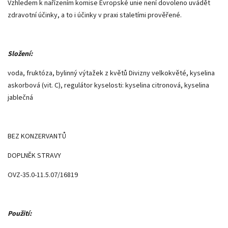
Vzhledem k nařízením komise Evropské unie není dovoleno uvádět
zdravotní účinky, a to i účinky v praxi staletími prověřené.
Složení:
voda, fruktóza, bylinný výtažek z květů Divizny velkokvěté, kyselina
askorbová (vit. C), regulátor kyselosti: kyselina citronová, kyselina
jablečná
BEZ KONZERVANTŮ
DOPLNĚK STRAVY
OVZ-35.0-11.5.07/16819
Použití: