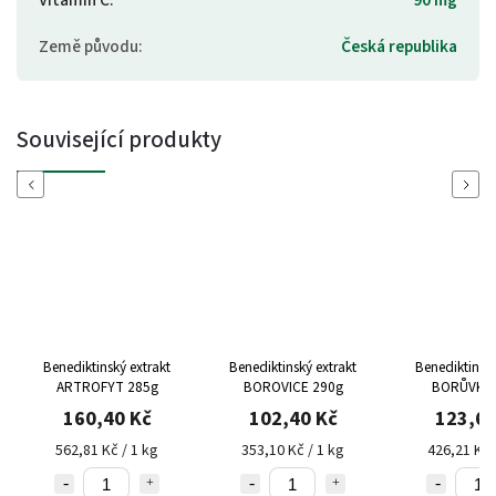
Země původu
:
Česká republika
Související produkty
Previous
Next
Benediktinský extrakt
Benediktinský extrakt
Benediktinský
ARTROFYT 285g
BOROVICE 290g
BORŮVKA 
160,40 Kč
102,40 Kč
123,60
562,81 Kč / 1 kg
353,10 Kč / 1 kg
426,21 Kč 