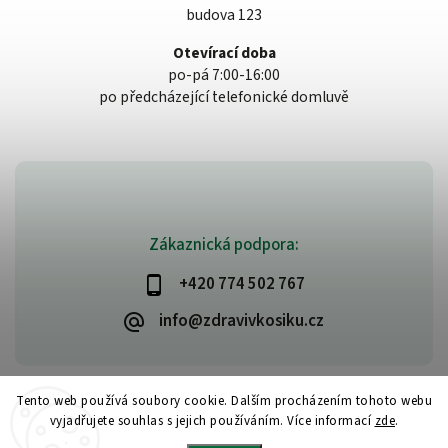
budova 123
Otevírací doba
po-pá 7:00-16:00
po předcházející telefonické domluvě
Zákaznická podpora:
+420 774 502 767
info@zdravivkosiku.cz
Tento web používá soubory cookie. Dalším procházením tohoto webu
vyjadřujete souhlas s jejich používáním. Více informací
zde
.
Copyright 2026
www.zdravivkosiku.cz
. Všechna práva vyhrazena.