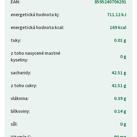
EAN
:
8595240706291
energetická hodnota kj
:
711.12 kJ
energetická hodnota kcal
:
169 kcal
tuky
:
0.01 g
z toho nasycené mastné
0 g
kyseliny
:
sacharidy
:
42.51 g
z toho cukry
:
42.51 g
vláknina
:
0.39 g
bílkoviny
:
0.14 g
sůl
:
0 g
Vitamín C
:
90 mg