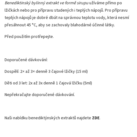
Benediktinský bylinný extrakt ve formě sirupu
užíváme přímo po
lžičkách nebo pro přípravu studených i teplých nápojů. Pro přípravu
teplých nápojů je dobré dbát na správnou teplotu vody, která nesmí
přesáhnout 45 °C, aby se zachovaly blahodárné účinné látky.
Před použitím protřepejte.
Doporučené dávkování:
Dospělí: 2× až 3× denně 3 čajové lžičky (15 ml)
Děti od 3 let: 2x až 3x denně 1 čajová lžičku (5ml)
Nepřekračujte doporučené dávkování.
Naši nabídku benediktýnských extraktů najdete
ZDE
.