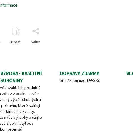
 informace
e
Hlídat
Sdílet
 VÝROBA - KVALITNÍ
DOPRAVA ZDARMA
VL
SUROVINY
při nákupu nad 1990 Kč
vět kvalitních produktů
a zdravivkosiku.cz vám
široký výběr chutných a
 potravin, které splňují
ší standardy kvality.
e naše výrobky a užijte
avý životní styl bez
kompromisů.