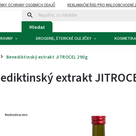
NKY OCHRANY OSOBNÍCH ÚDAJŮ
REKLAMAČNÍ ŘÁD PRO MALOOBCHODNÍ 
ATBA
KONTAKTY
Hledat
RAVINY
DROGERIE, ÉTERICKÉ OLEJÍČKY
KOSMETIKA
Benediktinský extrakt JITROCEL 290g
/
ediktinský extrakt JITROC
8
Neohodnoceno