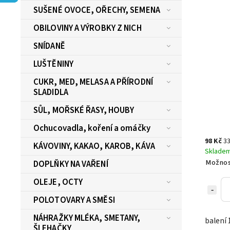
SUŠENÉ OVOCE, OŘECHY, SEMENA
OBILOVINY A VÝROBKY Z NICH
SNÍDANĚ
LUŠTĚNINY
CUKR, MED, MELASA A PŘÍRODNÍ
SLADIDLA
SŮL, MOŘSKÉ ŘASY, HOUBY
Ochucovadla, koření a omáčky
98 Kč
33
KÁVOVINY, KAKAO, KAROB, KÁVA
Sklade
Možnos
DOPLŇKY NA VAŘENÍ
OLEJE, OCTY
POLOTOVARY A SMĚSI
NÁHRAŽKY MLÉKA, SMETANY,
balení 
ŠLEHAČKY