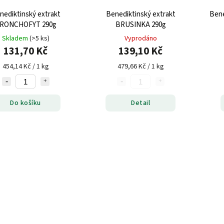
nediktinský extrakt
Benediktinský extrakt
Bene
RONCHOFYT 290g
BRUSINKA 290g
Skladem
(>5 ks)
Vyprodáno
131,70 Kč
139,10 Kč
454,14 Kč / 1 kg
479,66 Kč / 1 kg
Do košíku
Detail