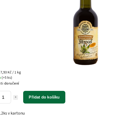
7,93 Kč / 1 kg
m
(>5 ks)
ti doručení
Přidat do košíku
12ks v kartonu