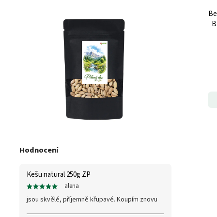
Be
B
Hodnocení
Kešu natural 250g ZP
alena
jsou skvělé, příjemně křupavé. Koupím znovu