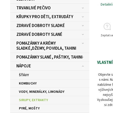
Detailní
TRVANLIVÉ PEČIVO
KŘUPKY PRO DĚTI, EXTRUDÁTY
ZDRAVÉ DOBROTY SLADKÉ
ZDRAVÉ DOBROTY SLANÉ
Zeptat s
POMAZÁNKY A KRÉMY
SLADKÉ,DŽEMY, POVIDLA, TAHINI
POMAZÁNKY SLANÉ, PAŠTIKY, TAHINI
VLASTNÍ
NÁPOJE
Objevte s
ŠŤÁVY
s námi. N
KOMBUCHY
nabízíme 
výživných
VODY, MINERÁLKY, LIMONÁDY
nejvyš
Vyzkoušejt
SIRUPY, EXTRAKTY
si zdr
PYRÉ, MOŠTY