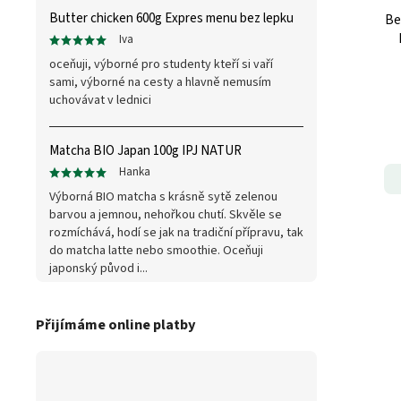
Butter chicken 600g Expres menu bez lepku
Be
Iva
oceňuji, výborné pro studenty kteří si vaří
sami, výborné na cesty a hlavně nemusím
uchovávat v lednici
Matcha BIO Japan 100g IPJ NATUR
Hanka
Výborná BIO matcha s krásně sytě zelenou
barvou a jemnou, nehořkou chutí. Skvěle se
rozmíchává, hodí se jak na tradiční přípravu, tak
do matcha latte nebo smoothie. Oceňuji
japonský původ i...
Přijímáme online platby