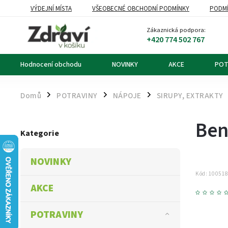
VÝDEJNÍ MÍSTA
VŠEOBECNÉ OBCHODNÍ PODMÍNKY
PODMÍ
OZNÁMENÍ O ODSTOUPENÍ OD KUPNÍ SMLOUVY
DOPRAVA A PL
Zákaznická podpora:
+420 774 502 767
Hodnocení obchodu
NOVINKY
AKCE
POT
Domů
POTRAVINY
NÁPOJE
SIRUPY, EXTRAKTY
/
/
/
Ben
Kategorie
NOVINKY
Kód:
10051
AKCE
POTRAVINY