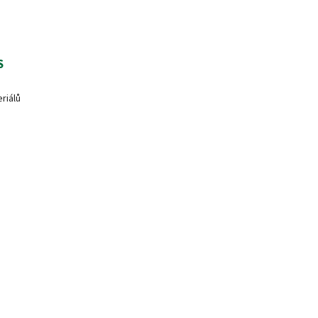
S
riálů