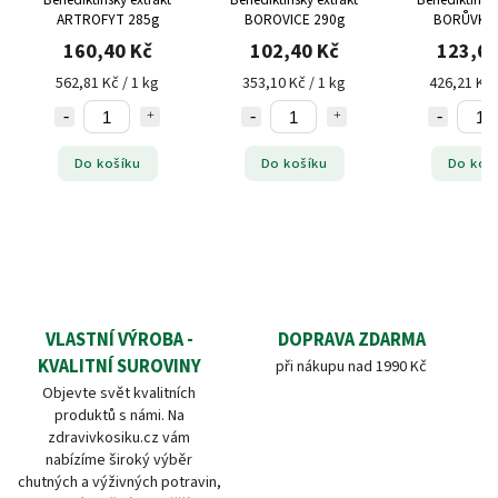
ARTROFYT 285g
BOROVICE 290g
BORŮVKA 
160,40 Kč
102,40 Kč
123,60
562,81 Kč / 1 kg
353,10 Kč / 1 kg
426,21 Kč 
Do košíku
Do košíku
Do koš
VLASTNÍ VÝROBA -
DOPRAVA ZDARMA
KVALITNÍ SUROVINY
při nákupu nad 1990 Kč
Objevte svět kvalitních
produktů s námi. Na
zdravivkosiku.cz vám
nabízíme široký výběr
chutných a výživných potravin,