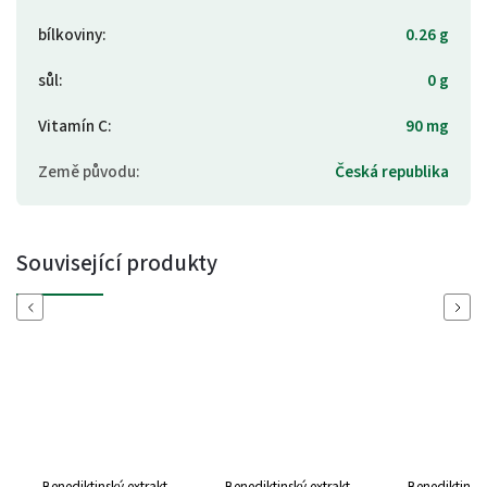
bílkoviny
:
0.26 g
sůl
:
0 g
Vitamín C
:
90 mg
Země původu
:
Česká republika
Související produkty
Previous
Next
Benediktinský extrakt
Benediktinský extrakt
Benediktinský