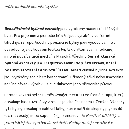
může podpořit imunitní systém
Benediktinské bylinné extrakty
jsou vyrobeny macerací z léčivých
bylin. Pro příjemné a jednoduché užití jsou vyráběny ve formě
lahodných sirupů. Všechny používané byliny jsou vysoce účinné a
osvědčené jak v lidovém léčitelství, tak v alternativní medicíně,
mnohé používá také medicína klasická. Všechny
Benediktinské
bylinné extrakty jsou registrovanými doplňky stravy, které
posuzoval Státní zdravotní ústav
. Benediktinské bylinné extrakty
jsou vyráběny zcela bez konzervantů. Případný zákal nebo usazenina
není na závadu výrobku, ale je důkazem jeho přírodního původu.
Harmonizovaná bylinná směs
Imufyt
je extrakt ve formě sirupu, který
obsahuje bioaktivní látky z rostlin je jako Echinacea a Ženšen. Všechny
tyto byliny obsahují bioaktivní látky, které patří do skupiny glykosidů
(echinacosidy) nebo saponinů (ginsenosidy).
!!! Neužívat při těžkých
poruchách jater a při ledvinové dietě. Nedoporučujeme užívat v