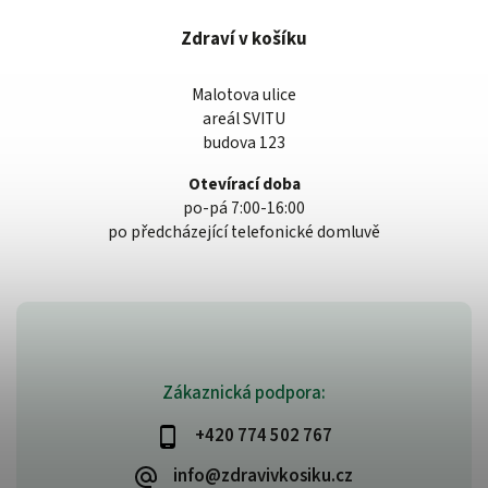
Zdraví v košíku
Malotova ulice
areál SVITU
budova 123
Otevírací doba
po-pá 7:00-16:00
po předcházející telefonické domluvě
Zákaznická podpora:
+420 774 502 767
info@zdravivkosiku.cz