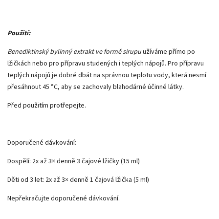
Použití:
Benediktinský bylinný extrakt ve formě sirupu
užíváme přímo po
lžičkách nebo pro přípravu studených i teplých nápojů. Pro přípravu
teplých nápojů je dobré dbát na správnou teplotu vody, která nesmí
přesáhnout 45 °C, aby se zachovaly blahodárné účinné látky.
Před použitím protřepejte.
Doporučené dávkování:
Dospělí: 2x až 3× denně 3 čajové lžičky (15 ml)
Děti od 3 let: 2x až 3× denně 1 čajová lžička (5 ml)
Nepřekračujte doporučené dávkování.