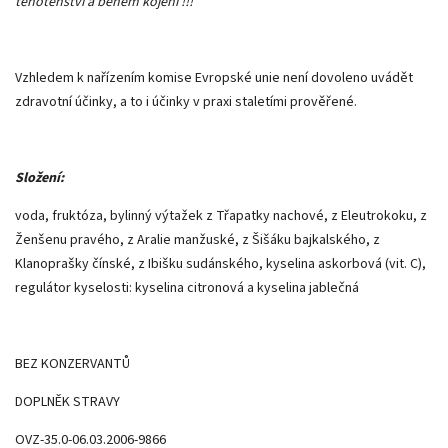
těhotenství a během kojení !!!
Vzhledem k nařízením komise Evropské unie není dovoleno uvádět
zdravotní účinky, a to i účinky v praxi staletími prověřené.
Složení:
voda, fruktóza, bylinný výtažek z Třapatky nachové, z Eleutrokoku, z
Ženšenu pravého, z Aralie manžuské, z Šišáku bajkalského, z
Klanoprašky čínské, z Ibišku sudánského, kyselina askorbová (vit. C),
regulátor kyselosti: kyselina citronová a kyselina jablečná
BEZ KONZERVANTŮ
DOPLNĚK STRAVY
OVZ-35.0-06.03.2006-9866