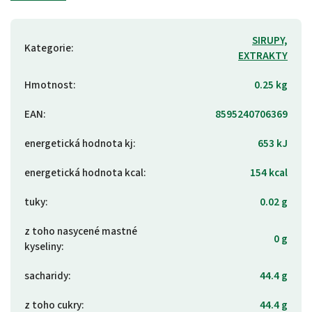
SIRUPY,
Kategorie
:
EXTRAKTY
Hmotnost
:
0.25 kg
EAN
:
8595240706369
energetická hodnota kj
:
653 kJ
energetická hodnota kcal
:
154 kcal
tuky
:
0.02 g
z toho nasycené mastné
0 g
kyseliny
:
sacharidy
:
44.4 g
z toho cukry
:
44.4 g