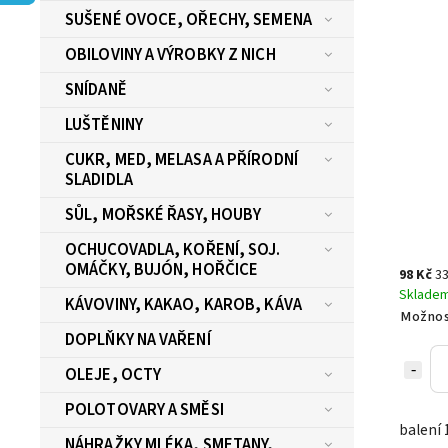
SUŠENÉ OVOCE, OŘECHY, SEMENA
OBILOVINY A VÝROBKY Z NICH
SNÍDANĚ
LUŠTĚNINY
CUKR, MED, MELASA A PŘÍRODNÍ
SLADIDLA
SŮL, MOŘSKÉ ŘASY, HOUBY
OCHUCOVADLA, KOŘENÍ, SOJ.
OMÁČKY, BUJÓN, HOŘČICE
98 Kč
33
Sklade
KÁVOVINY, KAKAO, KAROB, KÁVA
Možnos
DOPLŇKY NA VAŘENÍ
OLEJE, OCTY
POLOTOVARY A SMĚSI
balení 
NÁHRAŽKY MLÉKA, SMETANY,