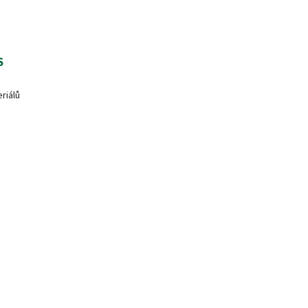
S
riálů