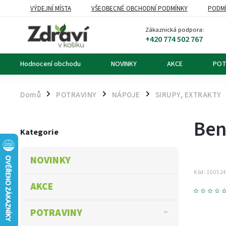
VÝDEJNÍ MÍSTA
VŠEOBECNÉ OBCHODNÍ PODMÍNKY
PODMÍ
OZNÁMENÍ O ODSTOUPENÍ OD KUPNÍ SMLOUVY
DOPRAVA A PL
Zákaznická podpora:
+420 774 502 767
Hodnocení obchodu
NOVINKY
AKCE
POT
Domů
POTRAVINY
NÁPOJE
SIRUPY, EXTRAKTY
/
/
/
Ben
Kategorie
NOVINKY
Kód:
10052
AKCE
POTRAVINY