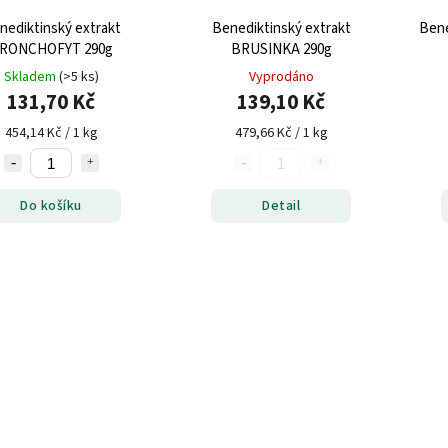
nediktinský extrakt
Benediktinský extrakt
Bene
RONCHOFYT 290g
BRUSINKA 290g
Skladem
(>5 ks)
Vyprodáno
131,70 Kč
139,10 Kč
454,14 Kč / 1 kg
479,66 Kč / 1 kg
Do košíku
Detail