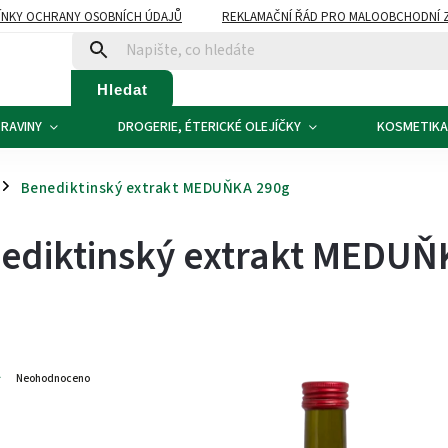
NKY OCHRANY OSOBNÍCH ÚDAJŮ
REKLAMAČNÍ ŘÁD PRO MALOOBCHODNÍ 
ATBA
KONTAKTY
Hledat
RAVINY
DROGERIE, ÉTERICKÉ OLEJÍČKY
KOSMETIKA
Benediktinský extrakt MEDUŇKA 290g
/
ediktinský extrakt MEDUŇ
4
Neohodnoceno