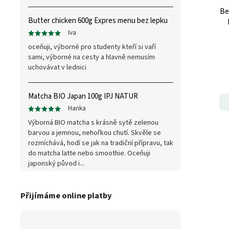
Be
Butter chicken 600g Expres menu bez lepku
Iva
oceňuji, výborné pro studenty kteří si vaří
sami, výborné na cesty a hlavně nemusím
uchovávat v lednici
Matcha BIO Japan 100g IPJ NATUR
Hanka
Výborná BIO matcha s krásně sytě zelenou
barvou a jemnou, nehořkou chutí. Skvěle se
rozmíchává, hodí se jak na tradiční přípravu, tak
do matcha latte nebo smoothie. Oceňuji
japonský původ i...
Přijímáme online platby