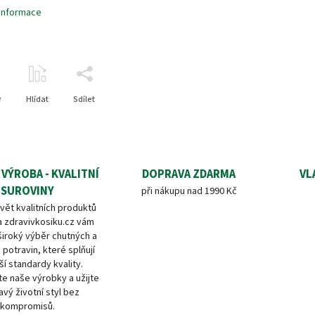
 informace
e
Hlídat
Sdílet
 VÝROBA - KVALITNÍ
DOPRAVA ZDARMA
VL
SUROVINY
při nákupu nad 1990 Kč
vět kvalitních produktů
a zdravivkosiku.cz vám
široký výběr chutných a
 potravin, které splňují
ší standardy kvality.
e naše výrobky a užijte
avý životní styl bez
kompromisů.