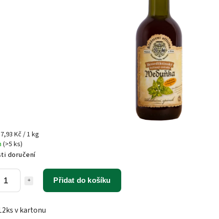
7,93 Kč / 1 kg
m
(>5 ks)
ti doručení
Přidat do košíku
12ks v kartonu