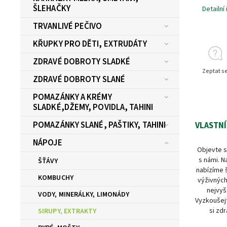
ŠLEHAČKY
Detailní
TRVANLIVÉ PEČIVO
KŘUPKY PRO DĚTI, EXTRUDÁTY
ZDRAVÉ DOBROTY SLADKÉ
Zeptat s
ZDRAVÉ DOBROTY SLANÉ
POMAZÁNKY A KRÉMY
SLADKÉ,DŽEMY, POVIDLA, TAHINI
POMAZÁNKY SLANÉ, PAŠTIKY, TAHINI
VLASTNÍ
NÁPOJE
Objevte s
s námi. N
ŠŤÁVY
nabízíme 
KOMBUCHY
výživných
nejvyš
VODY, MINERÁLKY, LIMONÁDY
Vyzkoušejt
si zdr
SIRUPY, EXTRAKTY