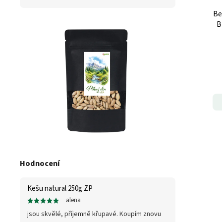
Be
B
Hodnocení
Kešu natural 250g ZP
alena
jsou skvělé, příjemně křupavé. Koupím znovu