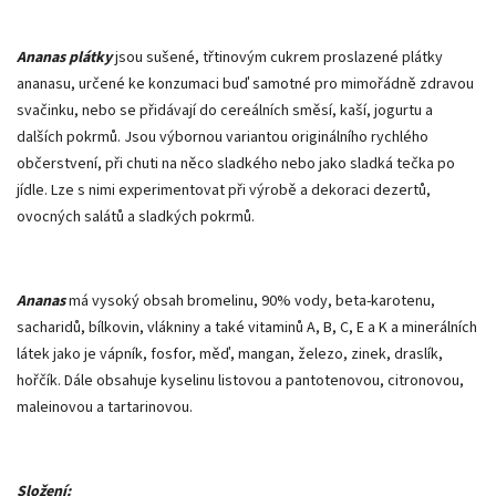
Ananas plátky
jsou sušené, třtinovým cukrem proslazené plátky
ananasu, určené ke konzumaci buď samotné pro mimořádně zdravou
svačinku, nebo se přidávají do cereálních směsí, kaší, jogurtu a
dalších pokrmů. Jsou výbornou variantou originálního rychlého
občerstvení, při chuti na něco sladkého nebo jako sladká tečka po
jídle. Lze s nimi experimentovat při výrobě a dekoraci dezertů,
ovocných salátů a sladkých pokrmů.
Ananas
má vysoký obsah bromelinu, 90% vody, beta-karotenu,
sacharidů, bílkovin, vlákniny a také vitaminů A, B, C, E a K a minerálních
látek jako je vápník, fosfor, měď, mangan, železo, zinek, draslík,
hořčík. Dále obsahuje kyselinu listovou a pantotenovou, citronovou,
maleinovou a tartarinovou.
Složení: