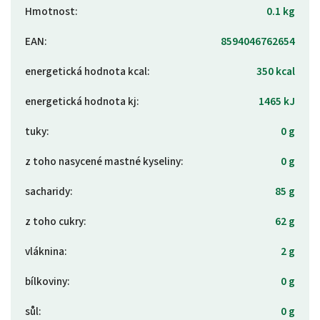
Hmotnost
:
0.1 kg
EAN
:
8594046762654
energetická hodnota kcal
:
350 kcal
energetická hodnota kj
:
1465 kJ
tuky
:
0 g
z toho nasycené mastné kyseliny
:
0 g
sacharidy
:
85 g
z toho cukry
:
62 g
vláknina
:
2 g
bílkoviny
:
0 g
sůl
:
0 g