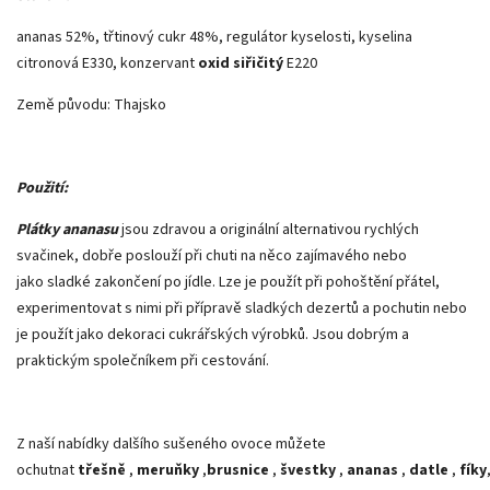
ananas 52%, třtinový cukr 48%, regulátor kyselosti, kyselina
citronová E330, konzervant
oxid siřičitý
E220
Země původu: Thajsko
Použití:
Plátky ananasu
jsou zdravou a originální alternativou rychlých
svačinek, dobře poslouží při chuti na něco zajímavého nebo
jako sladké zakončení po jídle. Lze je použít při pohoštění přátel,
experimentovat s nimi při přípravě sladkých dezertů a pochutin nebo
je použít jako dekoraci cukrářských výrobků. Jsou dobrým a
praktickým společníkem při cestování.
Z naší nabídky dalšího sušeného ovoce můžete
ochutnat
třešně
,
meruňky
,
brusnice
,
švestky
,
ananas
,
datle
,
fíky