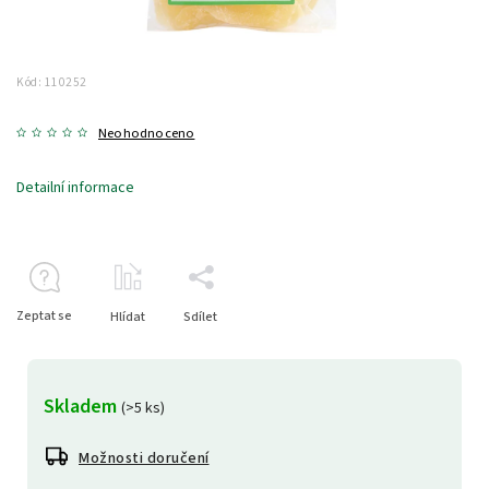
Kód:
110252
Neohodnoceno
Detailní informace
Zeptat se
Hlídat
Sdílet
Skladem
(>5 ks)
Možnosti doručení