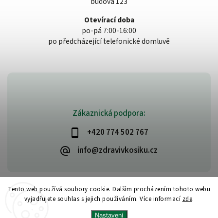
budova 123
Otevírací doba
po-pá 7:00-16:00
po předcházející telefonické domluvě
Zákaznická podpora:
+420 774 502 767
info@zdravivkosiku.cz
Tento web používá soubory cookie. Dalším procházením tohoto webu
vyjadřujete souhlas s jejich používáním. Více informací
zde
.
Copyright 2026
www.zdravivkosiku.cz
. Všechna práva vyhrazena.
Nastavení