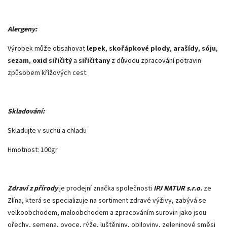
Alergeny:
Výrobek může obsahovat
lepek
,
skořápkové plody
,
arašídy
,
sóju
,
sezam
,
oxid siřičitý
a
siřičitany
z důvodu zpracování potravin
způsobem křížových cest.
Skladování:
Skladujte v suchu a chladu
Hmotnost: 100gr
Zdraví z přírody
je prodejní značka společnosti
IPJ NATUR s.r.o.
ze
Zlína, která se specializuje na sortiment zdravé výživy, zabývá se
velkoobchodem, maloobchodem a zpracováním surovin jako jsou
ořechy, semena, ovoce, rýže, luštěniny, obiloviny, zeleninové směsi