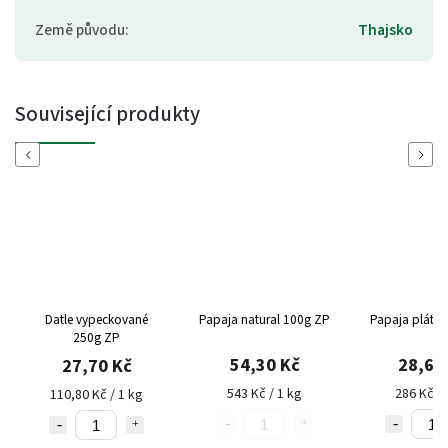
Země původu
:
Thajsko
Související produkty
Previous
Next
Papaja natural 100g ZP
Papaja plátky 100g ZP
Ananas mra
50g IPJ
54,30 Kč
28,60 Kč
96,6
543 Kč / 1 kg
286 Kč / 1 kg
1 932 Kč