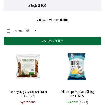
36,50 Kč
Zobrazit více produktů
Abecedně
Nejlevnější
Otevřít filtr
Nejdražší
Nejprodávanější
Celerky 40g Čísecká SKLADEM
Chips Bops mořská sůl 85g
PO SKLIZNI
McLLOYDS
Vyprodáno
Skladem
(>5 ks)