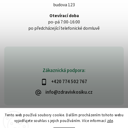
budova 123
Otevírací doba
po-pá 7:00-16:00
po předcházející telefonické domluvě
Zákaznická podpora:
+420 774 502 767
info@zdravivkosiku.cz
Tento web používá soubory cookie. Dalším procházením tohoto webu
vyjadřujete souhlas s jejich používáním. Více informací
zde
.
Copyright 2026
www.zdravivkosiku.cz
. Všechna práva vyhrazena.