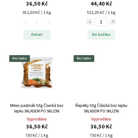
36,50 Kč
44,40 Kč
912,50 Kč / 1 kg
522,35 Kč / 1 kg
Detail
Do košíku
Bez lepku
Bez lepku
Mrkev pastinák 50g Čísecká bez
Řepelky 50g Čišecká bez lepku
lepku SKLADEM PO SKLIZNI
SKLADEM PO SKLIZNI
Vyprodáno
Vyprodáno
36,50 Kč
36,50 Kč
730 Kč / 1 kg
730 Kč / 1 kg