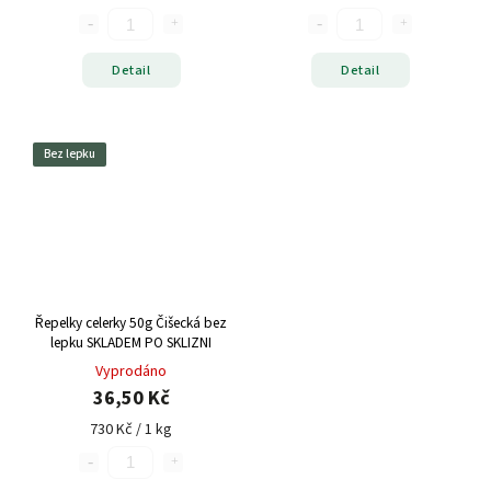
Detail
Detail
Bez lepku
Řepelky celerky 50g Čišecká bez
lepku SKLADEM PO SKLIZNI
Vyprodáno
36,50 Kč
730 Kč / 1 kg