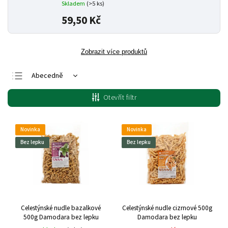
Skladem
(>5 ks)
59,50 Kč
Zobrazit více produktů
Abecedně
Nejlevnější
Otevřít filtr
Nejdražší
Nejprodávanější
Novinka
Novinka
Bez lepku
Bez lepku
Celestýnské nudle bazalkové
Celestýnské nudle cizrnové 500g
500g Damodara bez lepku
Damodara bez lepku