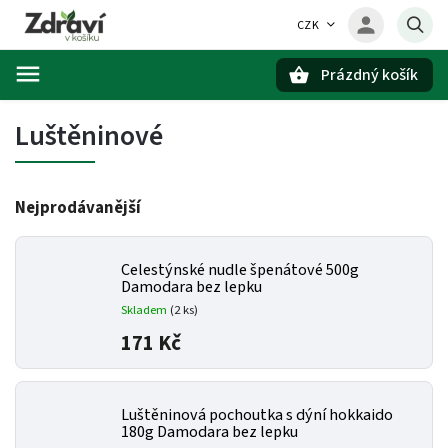
CZK
Prázdný košík
Hledat
Luštěninové
Nejprodávanější
Celestýnské nudle špenátové 500g
Damodara bez lepku
Skladem
(2 ks)
171 Kč
Luštěninová pochoutka s dýní hokkaido
180g Damodara bez lepku