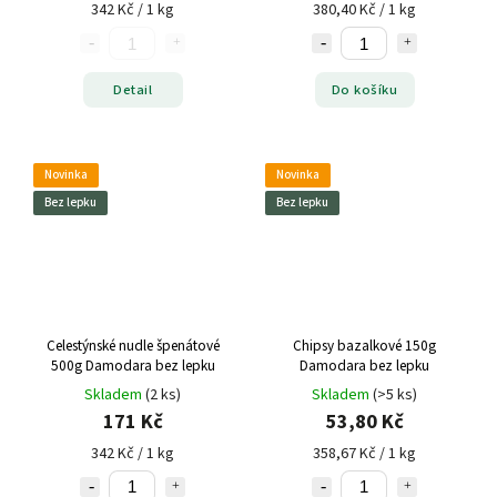
342 Kč / 1 kg
380,40 Kč / 1 kg
Detail
Do košíku
Novinka
Novinka
Bez lepku
Bez lepku
Celestýnské nudle špenátové
Chipsy bazalkové 150g
500g Damodara bez lepku
Damodara bez lepku
Skladem
(2 ks)
Skladem
(>5 ks)
171 Kč
53,80 Kč
342 Kč / 1 kg
358,67 Kč / 1 kg