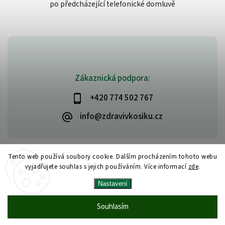
po předcházející telefonické domluvě
Zákaznická podpora:
+420 774 502 767
info@zdravivkosiku.cz
Tento web používá soubory cookie. Dalším procházením tohoto webu
vyjadřujete souhlas s jejich používáním. Více informací
zde
.
Copyright 2026
www.zdravivkosiku.cz
. Všechna práva vyhrazena.
Nastavení
Upravit nastavení cookies
Vytvořil
Shoptet
| Design
Shoptak.cz
Souhlasím