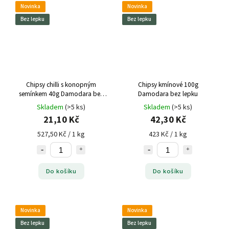
Novinka
Novinka
Bez lepku
Bez lepku
Chipsy chilli s konopným
Chipsy kmínové 100g
semínkem 40g Damodara bez
Damodara bez lepku
lepku
Skladem
(>5 ks)
Skladem
(>5 ks)
21,10 Kč
42,30 Kč
527,50 Kč / 1 kg
423 Kč / 1 kg
Do košíku
Do košíku
Novinka
Novinka
Bez lepku
Bez lepku