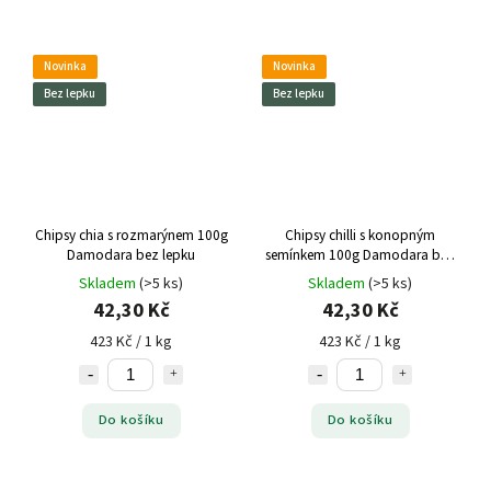
Novinka
Novinka
Bez lepku
Bez lepku
Chipsy chia s rozmarýnem 100g
Chipsy chilli s konopným
Damodara bez lepku
semínkem 100g Damodara bez
lepku
Skladem
(>5 ks)
Skladem
(>5 ks)
42,30 Kč
42,30 Kč
423 Kč / 1 kg
423 Kč / 1 kg
Do košíku
Do košíku