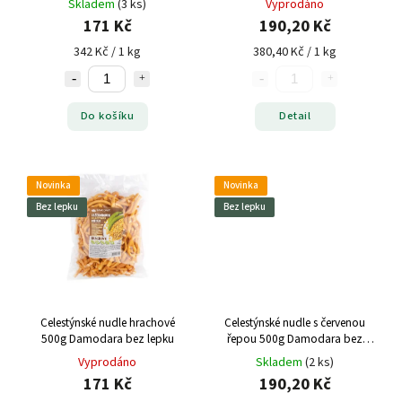
Skladem
(3 ks)
Vyprodáno
171 Kč
190,20 Kč
342 Kč / 1 kg
380,40 Kč / 1 kg
Do košíku
Detail
Novinka
Novinka
Bez lepku
Bez lepku
Celestýnské nudle hrachové
Celestýnské nudle s červenou
500g Damodara bez lepku
řepou 500g Damodara bez
lepku
Vyprodáno
Skladem
(2 ks)
171 Kč
190,20 Kč