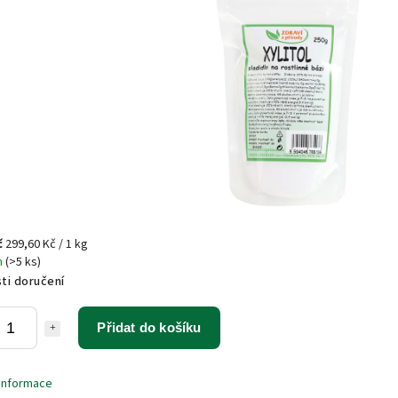
č
299,60 Kč / 1 kg
m
(>5 ks)
ti doručení
Přidat do košíku
 informace