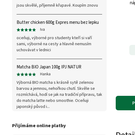
ná
jsou skvělé, příjemně křupavé. Koupím znovu
Butter chicken 600g Expres menu bez lepku
Iva
oceňuji, výborné pro studenty kteří si vaří
sami, výborné na cesty a hlavně nemusím
uchovávat v lednici
Matcha BIO Japan 100g IPJ NATUR
Hanka
Výborná BIO matcha s krásně sytě zelenou
barvou a jemnou, nehořkou chutí. Skvěle se
rozmíchává, hodí se jak na tradiční přípravu, tak
do matcha latte nebo smoothie. Oceňuji
P
japonský původ i...
Přijímáme online platby
Detai