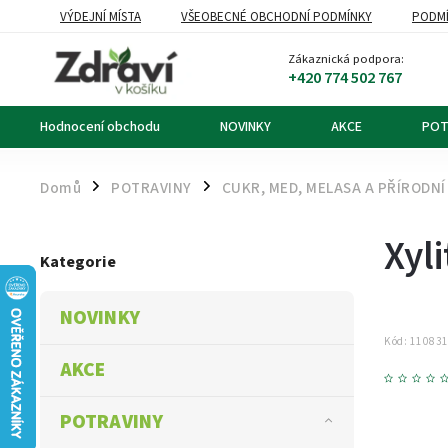
VÝDEJNÍ MÍSTA
VŠEOBECNÉ OBCHODNÍ PODMÍNKY
PODMÍ
OZNÁMENÍ O ODSTOUPENÍ OD KUPNÍ SMLOUVY
DOPRAVA A PL
Zákaznická podpora:
+420 774 502 767
Hodnocení obchodu
NOVINKY
AKCE
POT
Domů
POTRAVINY
CUKR, MED, MELASA A PŘÍRODNÍ
/
/
Xyl
Kategorie
NOVINKY
Kód:
11083
AKCE
POTRAVINY