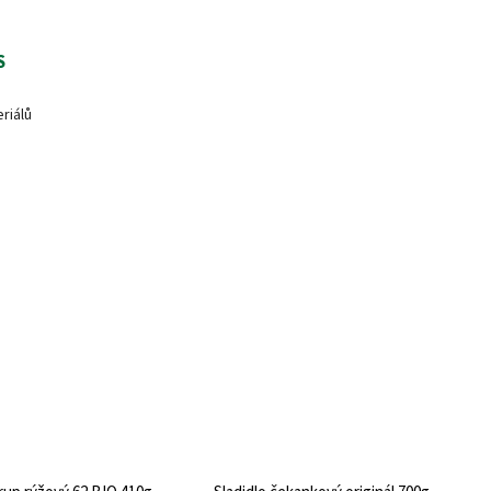
S
riálů