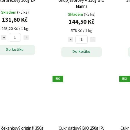
itol březový 500g ZP
Sirup javorový A 250g BIO
Si
Manna
Skladem
(>5 ks)
Skladem
(>5 ks)
131,60 Kč
144,50 Kč
263,20 Kč / 1 kg
578 Kč / 1 kg
Do košíku
Do košíku
BIO
BIO
o čekankový originál 350g
Cukr datlový BIO 250g IPJ
Cukr