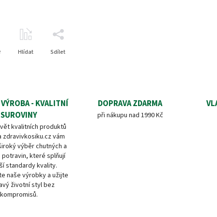
e
Hlídat
Sdílet
 VÝROBA - KVALITNÍ
DOPRAVA ZDARMA
VL
SUROVINY
při nákupu nad 1990 Kč
vět kvalitních produktů
a zdravivkosiku.cz vám
široký výběr chutných a
 potravin, které splňují
ší standardy kvality.
e naše výrobky a užijte
avý životní styl bez
kompromisů.