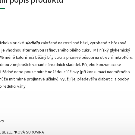
nízkokalorické
sladidlo
založené na rostlinné bázi, vyrobené z březové
é je vhodnou alternativou rafinovaného bílého cukru. Má nízký glykemický
0% méně kalorií než běžný bílý cukr a příznivě působí na střevní mikroflóru.
jednou z nejlepších variant náhradních sladidel. Při jeho konzumaci se
jí žádné nebo pouze mírné nežádoucí účinky (při konzumaci nadměrného
ůže mít mírné projímavé účinky). Využijí jej především diabetici a osoby
 o redukci váhy.
ízy
Ě BEZLEPKOVÁ SUROVINA