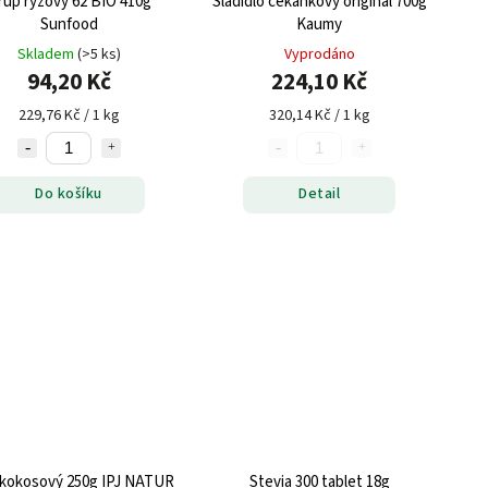
rup rýžový 62 BIO 410g
Sladidlo čekankový originál 700g
Sunfood
Kaumy
Skladem
(>5 ks)
Vyprodáno
94,20 Kč
224,10 Kč
229,76 Kč / 1 kg
320,14 Kč / 1 kg
Do košíku
Detail
 kokosový 250g IPJ NATUR
Stevia 300 tablet 18g