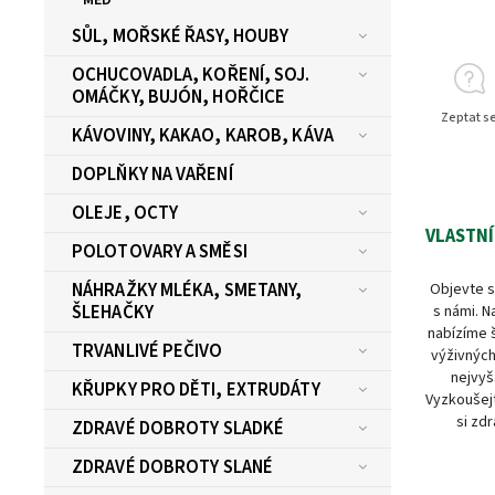
SŮL, MOŘSKÉ ŘASY, HOUBY
OCHUCOVADLA, KOŘENÍ, SOJ.
OMÁČKY, BUJÓN, HOŘČICE
Zeptat s
KÁVOVINY, KAKAO, KAROB, KÁVA
DOPLŇKY NA VAŘENÍ
OLEJE, OCTY
VLASTNÍ
POLOTOVARY A SMĚSI
NÁHRAŽKY MLÉKA, SMETANY,
Objevte s
ŠLEHAČKY
s námi. N
nabízíme 
TRVANLIVÉ PEČIVO
výživných
nejvyš
KŘUPKY PRO DĚTI, EXTRUDÁTY
Vyzkoušejt
si zdr
ZDRAVÉ DOBROTY SLADKÉ
ZDRAVÉ DOBROTY SLANÉ