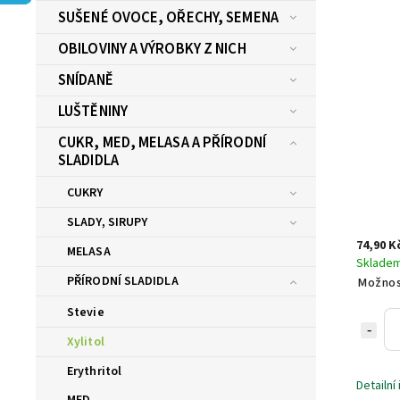
SUŠENÉ OVOCE, OŘECHY, SEMENA
OBILOVINY A VÝROBKY Z NICH
SNÍDANĚ
LUŠTĚNINY
CUKR, MED, MELASA A PŘÍRODNÍ
SLADIDLA
CUKRY
SLADY, SIRUPY
74,90 K
MELASA
Sklade
PŘÍRODNÍ SLADIDLA
Možnos
Stevie
Xylitol
Erythritol
Detailní
MED