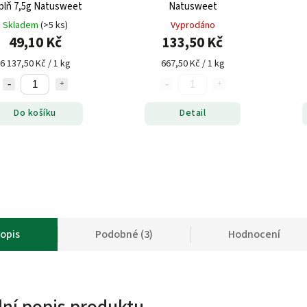
plň 7,5g Natusweet
Natusweet
Skladem
(>5 ks)
Vyprodáno
49,10 Kč
133,50 Kč
6 137,50 Kč / 1 kg
667,50 Kč / 1 kg
Do košíku
Detail
opis
Podobné (3)
Hodnocení
lní popis produktu