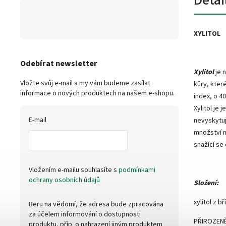
XYLITOL
Odebírat newsletter
Xylitol
je 
Vložte svůj e-mail a my vám budeme zasílat
kůry, kter
informace o nových produktech na našem e-shopu.
index, o 4
Xylitol je 
E-mail
nevyskytu
množství m
snažící se
Vložením e-mailu souhlasíte s
podmínkami
ochrany osobních údajů
Složení:
xylitol z bř
Beru na vědomí, že adresa bude zpracována
za účelem informování o dostupnosti
PŘIROZEN
produktu, příp. o nahrazení jiným produktem