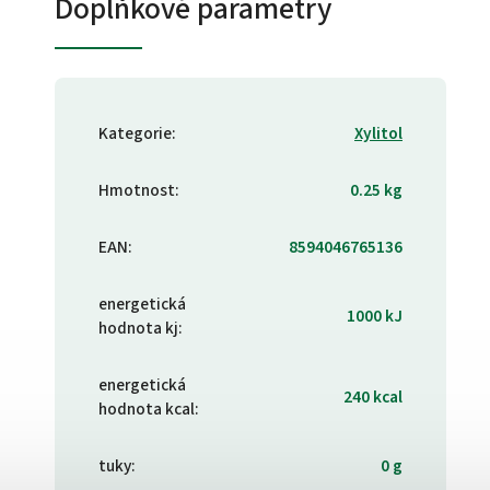
Doplňkové parametry
Kategorie
:
Xylitol
Hmotnost
:
0.25 kg
EAN
:
8594046765136
energetická
1000 kJ
hodnota kj
:
energetická
240 kcal
hodnota kcal
:
tuky
:
0 g