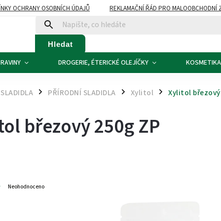
NKY OCHRANY OSOBNÍCH ÚDAJŮ
REKLAMAČNÍ ŘÁD PRO MALOOBCHODNÍ 
ATBA
KONTAKTY
Hledat
RAVINY
DROGERIE, ÉTERICKÉ OLEJÍČKY
KOSMETIKA
 SLADIDLA
PŘÍRODNÍ SLADIDLA
Xylitol
Xylitol březov
/
/
/
itol březový 250g ZP
1
Neohodnoceno