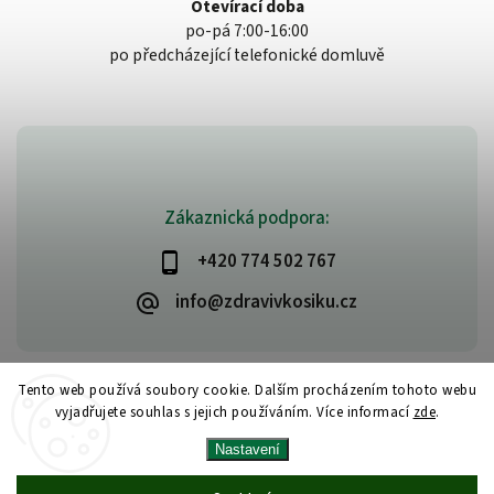
Otevírací doba
po-pá 7:00-16:00
po předcházející telefonické domluvě
Zákaznická podpora:
+420 774 502 767
info@zdravivkosiku.cz
Tento web používá soubory cookie. Dalším procházením tohoto webu
vyjadřujete souhlas s jejich používáním. Více informací
zde
.
Copyright 2026
www.zdravivkosiku.cz
. Všechna práva vyhrazena.
Nastavení
Upravit nastavení cookies
Vytvořil
Shoptet
| Design
Shoptak.cz