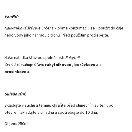
Použití:
Rakytníková šťáva
je určená k přímé konzumaci, lze ji použít do čaje
nebo vody jako náhradu citronu. Před použitím protřepejte.
Naše nabídka šťáv od společnosti
Rakytník
Cvrček
obsahuje šťávu
rakytníkovou
,
borůvkovou
a
brusinkovou
.
Skladování:
Skladujte v suchu a temnu, chraňte před slunečním svitem, po
otevření skladujte v chladnu a spotřebujte do 10 dnů.
Objem: 250ml