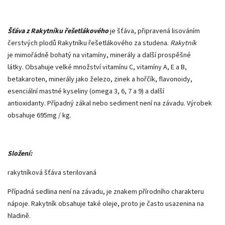
Šťáva z Rakytníku řešetlákového
je šťáva, připravená lisováním
čerstvých plodů Rakytníku řešetlákového za studena.
Rakytník
je mimořádně bohatý na vitamíny, minerály a další prospěšné
látky. Obsahuje velké množství vitamínu C, vitamíny A, E a B,
betakaroten, minerály jako železo, zinek a hořčík, flavonoidy,
esenciální mastné kyseliny (omega 3, 6, 7 a 9) a další
antioxidanty. Případný zákal nebo sediment není na závadu. Výrobek
obsahuje 695mg / kg.
Složení:
rakytníková šťáva sterilovaná
Případná sedlina není na závadu, je znakem přírodního charakteru
nápoje. Rakytník obsahuje také oleje, proto je často usazenina na
hladině.