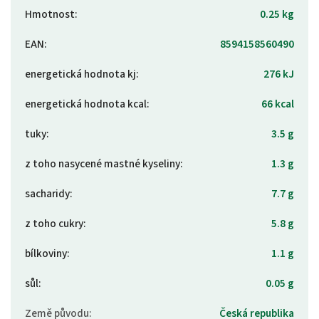
Hmotnost
:
0.25 kg
EAN
:
8594158560490
energetická hodnota kj
:
276 kJ
energetická hodnota kcal
:
66 kcal
tuky
:
3.5 g
z toho nasycené mastné kyseliny
:
1.3 g
sacharidy
:
7.7 g
z toho cukry
:
5.8 g
bílkoviny
:
1.1 g
sůl
:
0.05 g
Země původu
:
Česká republika