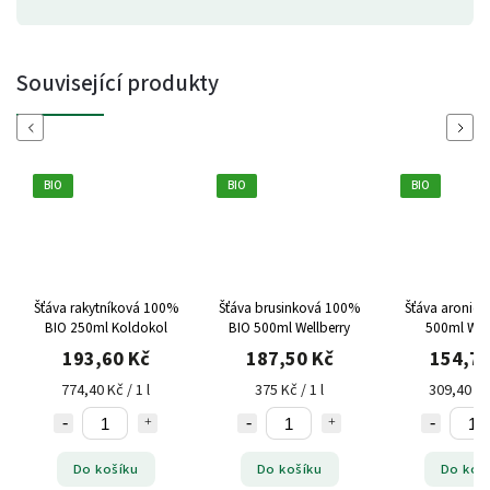
Související produkty
Previous
Next
BIO
BIO
BIO
Šťáva rakytníková 100%
Šťáva brusinková 100%
Šťáva aronie 
BIO 250ml Koldokol
BIO 500ml Wellberry
500ml Well
193,60 Kč
187,50 Kč
154,70
774,40 Kč / 1 l
375 Kč / 1 l
309,40 Kč 
Do košíku
Do košíku
Do koš