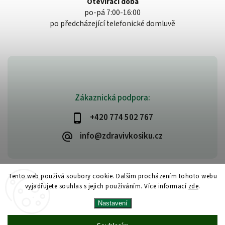
Otevírací doba
po-pá 7:00-16:00
po předcházející telefonické domluvě
Zákaznická podpora:
+420 774 502 767
info@zdravivkosiku.cz
Tento web používá soubory cookie. Dalším procházením tohoto webu
vyjadřujete souhlas s jejich používáním. Více informací
zde
.
Copyright 2026
www.zdravivkosiku.cz
. Všechna práva vyhrazena.
Nastavení
Upravit nastavení cookies
Vytvořil
Shoptet
| Design
Shoptak.cz