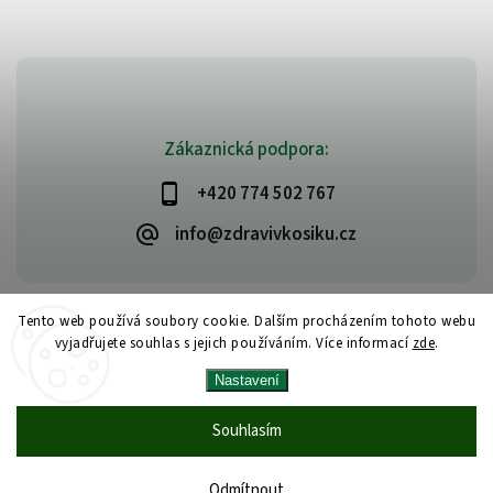
Zákaznická podpora:
+420 774 502 767
info@zdravivkosiku.cz
Tento web používá soubory cookie. Dalším procházením tohoto webu
vyjadřujete souhlas s jejich používáním. Více informací
zde
.
Copyright 2026
www.zdravivkosiku.cz
. Všechna práva vyhrazena.
Nastavení
Upravit nastavení cookies
Vytvořil
Shoptet
| Design
Shoptak.cz
Souhlasím
Odmítnout