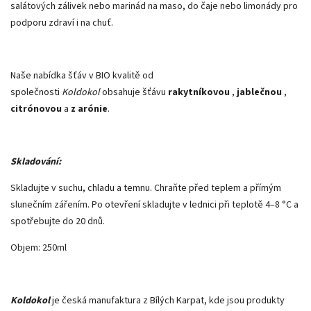
salátových zálivek nebo marinád na maso, do čaje nebo limonády pro
podporu zdraví i na chuť.
Naše nabídka šťáv v BIO kvalitě od
společnosti
Koldokol
obsahuje šťávu
rakytníkovou
,
jablečnou
,
citrónovou
a
z arónie
.
Skladování:
Skladujte v suchu, chladu a temnu. Chraňte před teplem a přímým
slunečním zářením. Po otevření skladujte v lednici při teplotě 4–8 °C a
spotřebujte do 20 dnů.
Objem: 250ml
Koldokol
je česká manufaktura z Bílých Karpat, kde jsou produkty