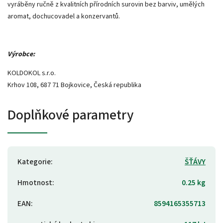
vyráběny ručně z kvalitních přírodních surovin bez barviv, umělých
aromat, dochucovadel a konzervantů.
Výrobce:
KOLDOKOL s.r.o.
Krhov 108, 687 71 Bojkovice, Česká republika
Doplňkové parametry
Kategorie
:
ŠŤÁVY
Hmotnost
:
0.25 kg
EAN
:
8594165355713