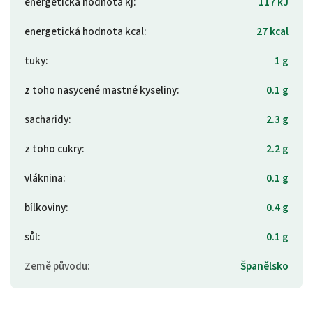
energetická hodnota kj
:
117 kJ
energetická hodnota kcal
:
27 kcal
tuky
:
1 g
z toho nasycené mastné kyseliny
:
0.1 g
sacharidy
:
2.3 g
z toho cukry
:
2.2 g
vláknina
:
0.1 g
bílkoviny
:
0.4 g
sůl
:
0.1 g
Země původu
:
Španělsko