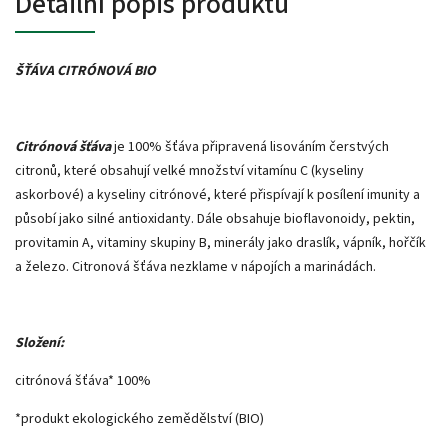
Detailní popis produktu
ŠŤÁVA CITRÓNOVÁ BIO
Citrónová šťáva
je 100% šťáva připravená lisováním čerstvých
citronů, které obsahují velké množství vitamínu C (kyseliny
askorbové) a kyseliny citrónové, které přispívají k posílení imunity a
působí jako silné antioxidanty. Dále obsahuje bioflavonoidy, pektin,
provitamin A, vitaminy skupiny B, minerály jako draslík, vápník, hořčík
a železo. Citronová šťáva nezklame v nápojích a marinádách.
Složení:
citrónová šťáva* 100%
*produkt ekologického zemědělství (BIO)