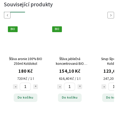
Související produkty
Previous
Next
BIO
BIO
Šťáva aronie 100% BIO
Šťáva jablečná
Sirup šípek
250ml Koldokol
koncentrovaná BIO
Koldok
250ml Koldokol
180 Kč
154,10 Kč
123,60
720 Kč / 1 l
616,40 Kč / 1 l
247,20 Kč 
Do košíku
Do košíku
Do koš