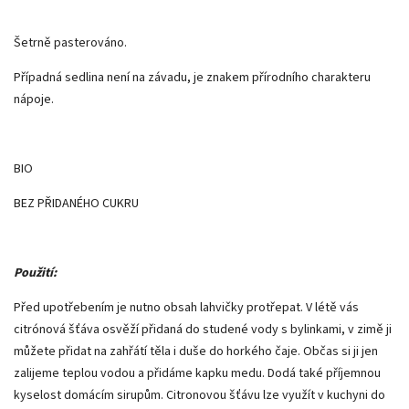
Šetrně pasterováno.
Případná sedlina není na závadu, je znakem přírodního charakteru
nápoje.
BIO
BEZ PŘIDANÉHO CUKRU
Použití:
Před upotřebením je nutno obsah lahvičky protřepat. V létě vás
citrónová šťáva osvěží přidaná do studené vody s bylinkami, v zimě ji
můžete přidat na zahřátí těla i duše do horkého čaje. Občas si ji jen
zalijeme teplou vodou a přidáme kapku medu. Dodá také příjemnou
kyselost domácím sirupům. Citronovou šťávu lze využít v kuchyni do