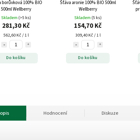
a borůvková 100% BIO
Šťáva aronie 100% BIO 500ml
Šťá
500ml Wellberry
Wellberry
pr
Skladem
(>5 ks)
Skladem
(5 ks)
281,30 Kč
154,70 Kč
562,60 Kč / 1 l
309,40 Kč / 1 l
Do košíku
Do košíku
opis
Hodnocení
Diskuze