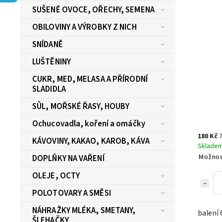
SUŠENÉ OVOCE, OŘECHY, SEMENA
OBILOVINY A VÝROBKY Z NICH
SNÍDANĚ
LUŠTĚNINY
CUKR, MED, MELASA A PŘÍRODNÍ
SLADIDLA
SŮL, MOŘSKÉ ŘASY, HOUBY
Ochucovadla, koření a omáčky
180 Kč
7
KÁVOVINY, KAKAO, KAROB, KÁVA
Sklade
Možnos
DOPLŇKY NA VAŘENÍ
OLEJE, OCTY
POLOTOVARY A SMĚSI
NÁHRAŽKY MLÉKA, SMETANY,
balení 
ŠLEHAČKY