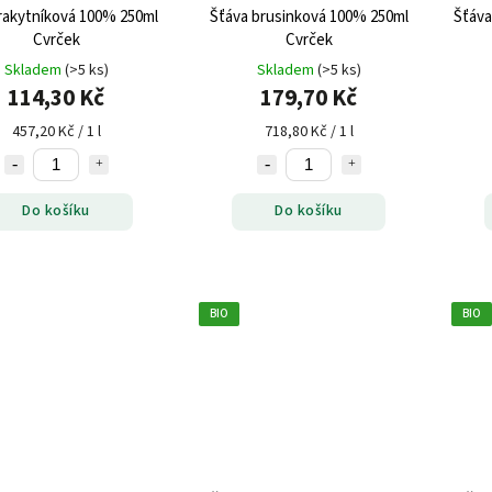
rakytníková 100% 250ml
Šťáva brusinková 100% 250ml
Šťáva
Cvrček
Cvrček
Skladem
(>5 ks)
Skladem
(>5 ks)
114,30 Kč
179,70 Kč
457,20 Kč / 1 l
718,80 Kč / 1 l
Do košíku
Do košíku
BIO
BIO