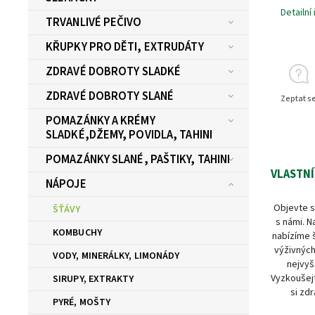
Detailní
TRVANLIVÉ PEČIVO
KŘUPKY PRO DĚTI, EXTRUDÁTY
ZDRAVÉ DOBROTY SLADKÉ
ZDRAVÉ DOBROTY SLANÉ
Zeptat s
POMAZÁNKY A KRÉMY
SLADKÉ,DŽEMY, POVIDLA, TAHINI
POMAZÁNKY SLANÉ, PAŠTIKY, TAHINI
VLASTNÍ
NÁPOJE
Objevte s
ŠŤÁVY
s námi. N
KOMBUCHY
nabízíme 
výživných
VODY, MINERÁLKY, LIMONÁDY
nejvyš
Vyzkoušejt
SIRUPY, EXTRAKTY
si zdr
PYRÉ, MOŠTY