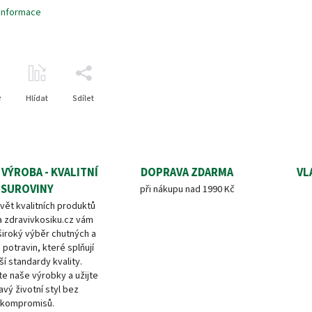
 informace
e
Hlídat
Sdílet
 VÝROBA - KVALITNÍ
DOPRAVA ZDARMA
VL
SUROVINY
při nákupu nad 1990 Kč
vět kvalitních produktů
a zdravivkosiku.cz vám
široký výběr chutných a
 potravin, které splňují
ší standardy kvality.
e naše výrobky a užijte
avý životní styl bez
kompromisů.