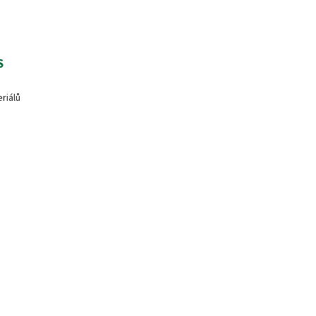
S
riálů