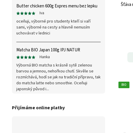
Šťáva 
Butter chicken 600g Expres menu bez lepku
Iva
oceňuji, výborné pro studenty kteří si vaří
sami, výborné na cesty a hlavně nemusím
uchovávat v lednici
Matcha BIO Japan 100g IPJ NATUR
Hanka
Výborná BIO matcha s krásně sytě zelenou
barvou a jemnou, nehořkou chutí. Skvěle se
rozmíchává, hodí se jak na tradiční přípravu, tak
do matcha latte nebo smoothie. Oceňuji
BIO
japonský původ i...
Přijímáme online platby