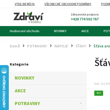
VÝDEJNÍ MÍSTA
VŠEOBECNÉ OBCHODNÍ PODMÍNKY
PODMÍ
OZNÁMENÍ O ODSTOUPENÍ OD KUPNÍ SMLOUVY
DOPRAVA A PL
Zákaznická podpora:
+420 774 502 767
Hodnocení obchodu
NOVINKY
AKCE
POT
Domů
POTRAVINY
NÁPOJE
ŠŤÁVY
Šťáva ar
/
/
/
/
Šťá
Kategorie
NOVINKY
Kód:
10130
AKCE
BIO
POTRAVINY