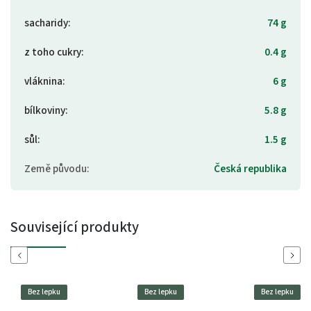
sacharidy
:
74 g
z toho cukry
:
0.4 g
vláknina
:
6 g
bílkoviny
:
5.8 g
sůl
:
1.5 g
Země původu
:
Česká republika
Související produkty
Previous
Next
Bez lepku
Bez lepku
Bez lepku