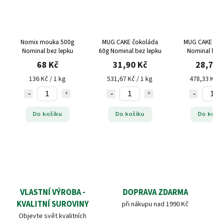
Nomix mouka 500g
MUG CAKE čokoláda
MUG CAKE cit
Nominal bez lepku
60g Nominal bez lepku
Nominal bez
68 Kč
31,90 Kč
28,70
136 Kč / 1 kg
531,67 Kč / 1 kg
478,33 Kč 
Do košíku
Do košíku
Do koš
VLASTNÍ VÝROBA -
DOPRAVA ZDARMA
KVALITNÍ SUROVINY
při nákupu nad 1990 Kč
Objevte svět kvalitních