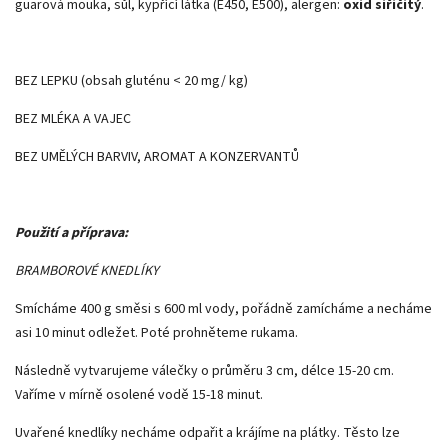
guarová mouka, sůl, kypřící látka (E450, E500), alergen:
oxid siřičitý
.
BEZ LEPKU (obsah gluténu < 20 mg/ kg)
BEZ MLÉKA A VAJEC
BEZ UMĚLÝCH BARVIV, AROMAT A KONZERVANTŮ
Použití a příprava:
BRAMBOROVÉ KNEDLÍKY
Smícháme 400 g směsi s 600 ml vody, pořádně zamícháme a necháme
asi 10 minut odležet. Poté prohněteme rukama.
Následně vytvarujeme válečky o průměru 3 cm, délce 15-20 cm.
Vaříme v mírně osolené vodě 15-18 minut.
Uvařené knedlíky necháme odpařit a krájíme na plátky. Těsto lze