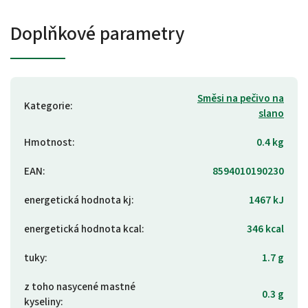
Doplňkové parametry
Směsi na pečivo na
Kategorie
:
slano
Hmotnost
:
0.4 kg
EAN
:
8594010190230
energetická hodnota kj
:
1467 kJ
energetická hodnota kcal
:
346 kcal
tuky
:
1.7 g
z toho nasycené mastné
0.3 g
kyseliny
: