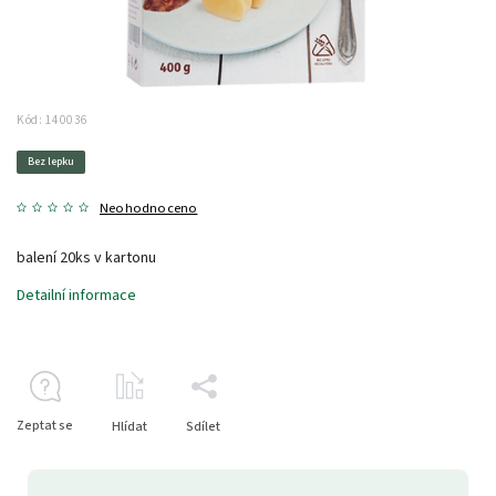
Kód:
140036
Bez lepku
Neohodnoceno
balení 20ks v kartonu
Detailní informace
Zeptat se
Hlídat
Sdílet