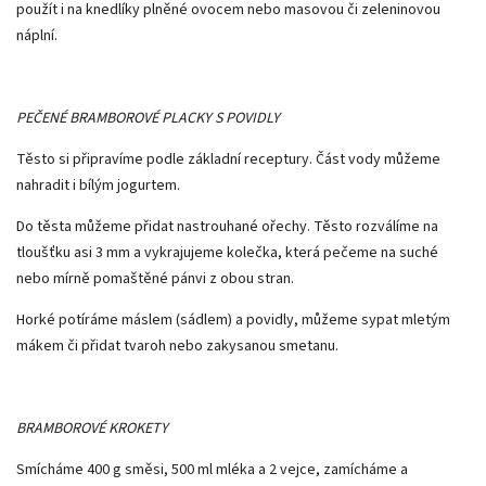
použít i na knedlíky plněné ovocem nebo masovou či zeleninovou
náplní.
PEČENÉ BRAMBOROVÉ PLACKY S POVIDLY
Těsto si připravíme podle základní receptury. Část vody můžeme
nahradit i bílým jogurtem.
Do těsta můžeme přidat nastrouhané ořechy. Těsto rozválíme na
tloušťku asi 3 mm a vykrajujeme kolečka, která pečeme na suché
nebo mírně pomaštěné pánvi z obou stran.
Horké potíráme máslem (sádlem) a povidly, můžeme sypat mletým
mákem či přidat tvaroh nebo zakysanou smetanu.
BRAMBOROVÉ KROKETY
Smícháme 400 g směsi, 500 ml mléka a 2 vejce, zamícháme a