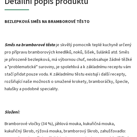
Detailní popis produktu
BEZLEPKOVÁ SMĚS NA BRAMBOROVÉ TĚSTO
Směs na bramborové těsto
je skvělý pomocník teplé kuchyně určený
pro přípravu bramborových knedlíků, noků, šišek, šulánků atd. Směs
je přirozeně bezlepková, má výbornou chuť, neobsahuje žádné těžké
a "problematické" suroviny, je spolehlivá a k základnímu receptu vám
stačí přidat pouze vodu. K základnímu těstu existují i další recepty,
rozšiřující naše možnosti o smažené krokety, bramboráčky, špecle,
halušky a podobné speciality.
Složení:
Bramborové vločky (34 %), jáhlová mouka, kukuřičná mouka,
kukuřičný škrob, rýžová mouka, bramborový škrob, zahušťovadlo: