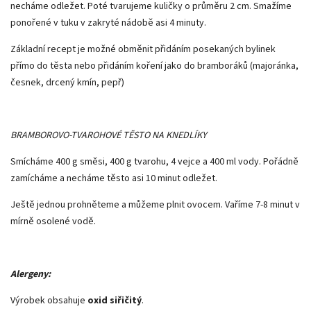
necháme odležet. Poté tvarujeme kuličky o průměru 2 cm. Smažíme
ponořené v tuku v zakryté nádobě asi 4 minuty.
Základní recept je možné obměnit přidáním posekaných bylinek
přímo do těsta nebo přidáním koření jako do bramboráků (majoránka,
česnek, drcený kmín, pepř)
BRAMBOROVO-TVAROHOVÉ TĚSTO NA KNEDLÍKY
Smícháme 400 g směsi, 400 g tvarohu, 4 vejce a 400 ml vody. Pořádně
zamícháme a necháme těsto asi 10 minut odležet.
Ještě jednou prohněteme a můžeme plnit ovocem. Vaříme 7-8 minut v
mírně osolené vodě.
Alergeny:
Výrobek obsahuje
oxid siřičitý
.