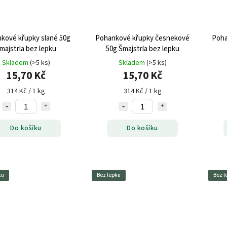
kové křupky slané 50g
Pohankové křupky česnekové
Poha
majstrla bez lepku
50g Šmajstrla bez lepku
Skladem
(>5 ks)
Skladem
(>5 ks)
15,70 Kč
15,70 Kč
314 Kč / 1 kg
314 Kč / 1 kg
Do košíku
Do košíku
ku
Bez lepku
Bez l