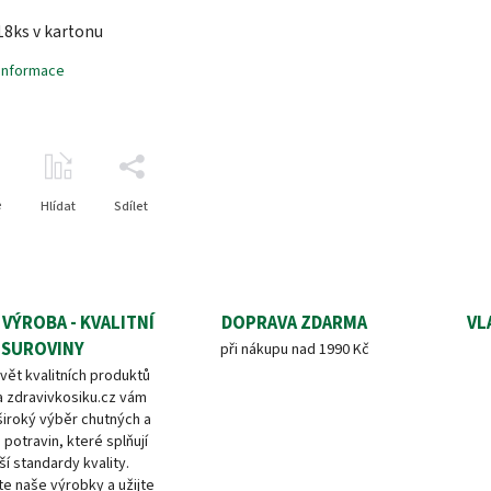
18ks v kartonu
 informace
e
Hlídat
Sdílet
 VÝROBA - KVALITNÍ
DOPRAVA ZDARMA
VL
SUROVINY
při nákupu nad 1990 Kč
vět kvalitních produktů
a zdravivkosiku.cz vám
široký výběr chutných a
 potravin, které splňují
ší standardy kvality.
e naše výrobky a užijte