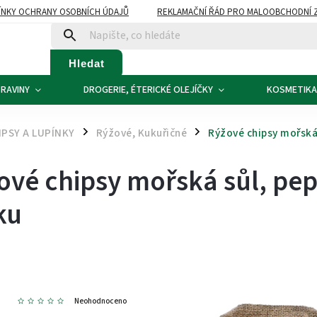
NKY OCHRANY OSOBNÍCH ÚDAJŮ
REKLAMAČNÍ ŘÁD PRO MALOOBCHODNÍ 
ATBA
KONTAKTY
Hledat
RAVINY
DROGERIE, ÉTERICKÉ OLEJÍČKY
KOSMETIKA
IPSY A LUPÍNKY
Rýžové, Kukuřičné
Rýžové chipsy mořská 
/
/
ové chipsy mořská sůl, pe
ku
3
Neohodnoceno