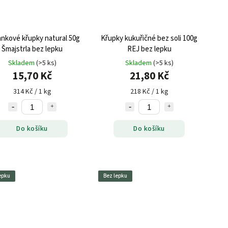
nkové křupky natural 50g
Křupky kukuřičné bez soli 100g
Šmajstrla bez lepku
REJ bez lepku
Skladem
(>5 ks)
Skladem
(>5 ks)
15,70 Kč
21,80 Kč
314 Kč / 1 kg
218 Kč / 1 kg
Do košíku
Do košíku
epku
Bez lepku