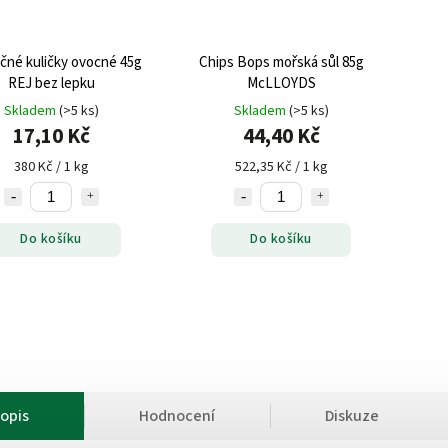
čné kuličky ovocné 45g
Chips Bops mořská sůl 85g
REJ bez lepku
McLLOYDS
Skladem
(>5 ks)
Skladem
(>5 ks)
17,10 Kč
44,40 Kč
380 Kč / 1 kg
522,35 Kč / 1 kg
Do košíku
Do košíku
opis
Hodnocení
Diskuze