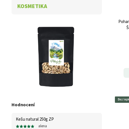
KOSMETIKA
Pohan
Š
Bez lep
Hodnocení
Kešu natural 250g ZP
alena