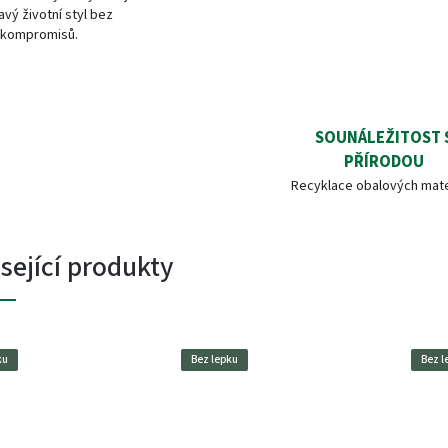
avý životní styl bez
kompromisů.
SOUNÁLEŽITOST 
PŘÍRODOU
Recyklace obalových mate
sející produkty
ku
Bez lepku
Bez l