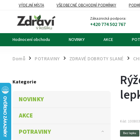
VÝDEJNÍ MÍSTA
VŠEOBECNÉ OBCHODNÍ PODMÍNKY
PODMÍ
OZNÁMENÍ O ODSTOUPENÍ OD KUPNÍ SMLOUVY
DOPRAVA A PL
Zákaznická podpora:
+420 774 502 767
Hodnocení obchodu
NOVINKY
AKCE
POT
Domů
POTRAVINY
ZDRAVÉ DOBROTY SLANÉ
CH
/
/
/
Rýž
Kategorie
lep
NOVINKY
AKCE
Kód:
10080
POTRAVINY
Bez lepku