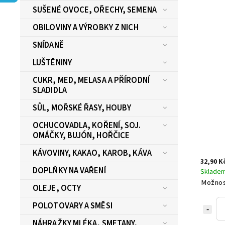
SUŠENÉ OVOCE, OŘECHY, SEMENA
OBILOVINY A VÝROBKY Z NICH
SNÍDANĚ
LUŠTĚNINY
CUKR, MED, MELASA A PŘÍRODNÍ
SLADIDLA
SŮL, MOŘSKÉ ŘASY, HOUBY
OCHUCOVADLA, KOŘENÍ, SOJ.
OMÁČKY, BUJÓN, HOŘČICE
KÁVOVINY, KAKAO, KAROB, KÁVA
32,90 K
DOPLŇKY NA VAŘENÍ
Sklade
Možnos
OLEJE, OCTY
POLOTOVARY A SMĚSI
NÁHRAŽKY MLÉKA, SMETANY,