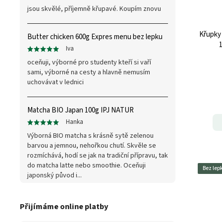
jsou skvělé, příjemně křupavé. Koupím znovu
Křupky
Butter chicken 600g Expres menu bez lepku
1
Iva
oceňuji, výborné pro studenty kteří si vaří
sami, výborné na cesty a hlavně nemusím
uchovávat v lednici
Matcha BIO Japan 100g IPJ NATUR
Hanka
Výborná BIO matcha s krásně sytě zelenou
barvou a jemnou, nehořkou chutí. Skvěle se
rozmíchává, hodí se jak na tradiční přípravu, tak
do matcha latte nebo smoothie. Oceňuji
Bez lep
japonský původ i...
Přijímáme online platby