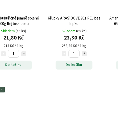
 kukuřičné jemně solené
Křupky ARAŠÍDOVÉ 90g REJ bez
Amar
00g Rej bez lepku
lepku
65
Skladem
(>5 ks)
Skladem
(>5 ks)
21,80 Kč
23,30 Kč
218 Kč / 1 kg
258,89 Kč / 1 kg
Do košíku
Do košíku
ku