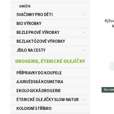
GREŠÍK
SVAČINKY PRO DĚTI
Rýžov
BIO VÝROBKY
N
BEZLEPKOVÉ VÝROBKY
BEZLAKTÓZOVÉ VÝROBKY
JÍDLO NA CESTY
DROGERIE, ÉTERICKÉ OLEJÍČKY
PŘÍPRAVKY DO KOUPELE
AJURVÉDSKÁ KOSMETIKA
EKOLOGICKÁ DROGERIE
Bez lep
ÉTERICKÉ OLEJÍČKY SLOW-NATUR
KOLOIDNÍ STŘÍBRO