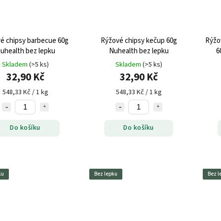
é chipsy barbecue 60g
Rýžové chipsy kečup 60g
Rýžo
uhealth bez lepku
Nuhealth bez lepku
6
Skladem
(>5 ks)
Skladem
(>5 ks)
32,90 Kč
32,90 Kč
548,33 Kč / 1 kg
548,33 Kč / 1 kg
Do košíku
Do košíku
ku
Bez lepku
Bez l