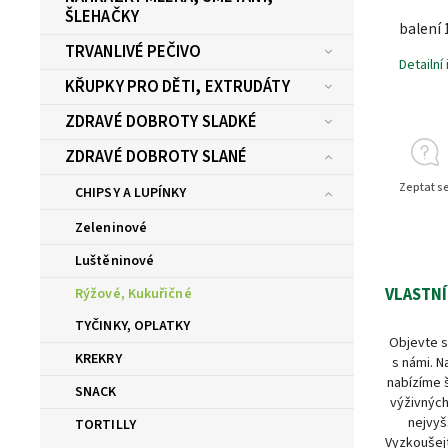
ŠLEHAČKY
balení 
TRVANLIVÉ PEČIVO
Detailní
KŘUPKY PRO DĚTI, EXTRUDÁTY
ZDRAVÉ DOBROTY SLADKÉ
ZDRAVÉ DOBROTY SLANÉ
Zeptat s
CHIPSY A LUPÍNKY
Zeleninové
Luštěninové
VLASTNÍ
Rýžové, Kukuřičné
TYČINKY, OPLATKY
Objevte s
KREKRY
s námi. N
nabízíme 
SNACK
výživných
nejvyš
TORTILLY
Vyzkoušejt