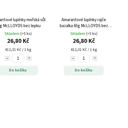
antové lupínky mořská sůl
Amarantové lupínky rajče
g McLLOYDS bez lepku
bazalka 65g McLLOYDS bez
lepku
Skladem
(>5 ks)
Skladem
(>5 ks)
26,80 Kč
26,80 Kč
412,31 Kč / 1 kg
412,31 Kč / 1 kg
Do košíku
Do košíku