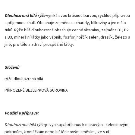
Dlouhozrnná bílá rýže
vyniká svou krásnou barvou, rychlou přípravou
a příjemnou chutí. Obsahuje zejména sacharidy, bílkoviny a jen málo
tuků. Rýže bílá dlouhozrnná obsahuje cenné vitamíny, zejména B1, B2
a B3, minerální látky jako vápník, fosfor, hořčík selen, draslík, železo a
jiné, pro tělo a zdraví prospěšné látky.
Složení:
rýže dlouhozrnná bílá
PŘIROZENĚ BEZLEPKOVÁ SUROVINA
Použití a příprava:
Dlouhozrnná bílá rýže
je vynikajicí přílohou k masovým i zeleninovým
pokrmům, k omáčkám nebo luštěninovým směsím, lze s ní