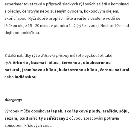
experimentovat také v přípravě sladkých rýžových salátů v kombinaci
s ořechy, čerstvým nebo sušeným ovocem, kokosovým olejem,
skořicí apod. Rýži dobře propláchněte a vařte v osolené vodě se
lžičkou oleje 15 - 20 minut v poměru 1 : 2 (rýže : voda). Nechte 10 minut
dojít pod pokličkou.
Z další nabídky rýže
Zdraví z přírody
můžete vyzkoušet také
rýži
Arborio
,
basmati bílou
,
červenou
,
dlouhozrnnou
natural
,
jasmínovou bílou
,
kulatozrnnou bílou
,
černou natural
nebo
indiánskou
Alergeny:
Výrobek může obsahovat
lepek
,
skořápkové plody
,
arašídy
,
sóju,
sezam, oxid siřičitý
a
siřičitany
z důvodu zpracování potravin
způsobem křížových cest.