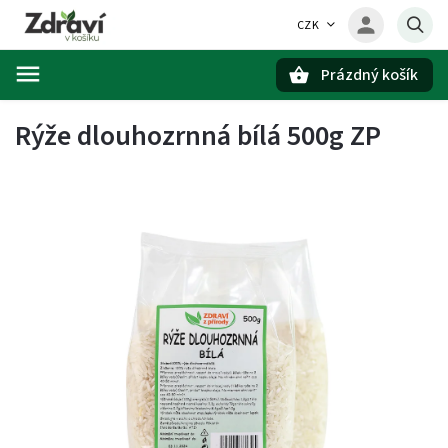
CZK
Prázdný košík
Hledat
Rýže dlouhozrnná bílá 500g ZP