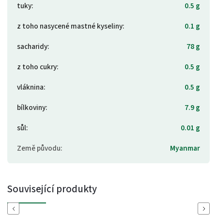
tuky
:
0.5 g
z toho nasycené mastné kyseliny
:
0.1 g
sacharidy
:
78 g
z toho cukry
:
0.5 g
vláknina
:
0.5 g
bílkoviny
:
7.9 g
sůl
:
0.01 g
Země původu
:
Myanmar
Související produkty
Previous
Next