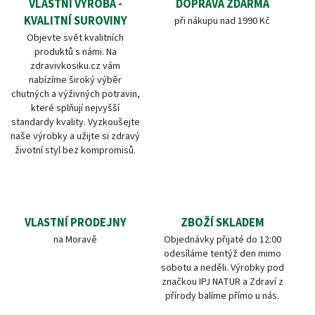
VLASTNÍ VÝROBA -
DOPRAVA ZDARMA
KVALITNÍ SUROVINY
při nákupu nad 1990 Kč
Objevte svět kvalitních
produktů s námi. Na
zdravivkosiku.cz vám
nabízíme široký výběr
chutných a výživných potravin,
které splňují nejvyšší
standardy kvality. Vyzkoušejte
naše výrobky a užijte si zdravý
životní styl bez kompromisů.
VLASTNÍ PRODEJNY
ZBOŽÍ SKLADEM
na Moravě
Objednávky přijaté do 12:00
odesíláme tentýž den mimo
sobotu a neděli. Výrobky pod
značkou IPJ NATUR a Zdraví z
přírody balíme přímo u nás.