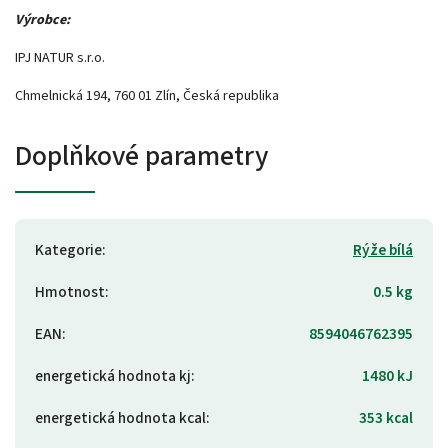
Výrobce:
IPJ NATUR s.r.o.
Chmelnická 194, 760 01 Zlín, Česká republika
Doplňkové parametry
Kategorie
:
Rýže bílá
Hmotnost
:
0.5 kg
EAN
:
8594046762395
energetická hodnota kj
:
1480 kJ
energetická hodnota kcal
:
353 kcal