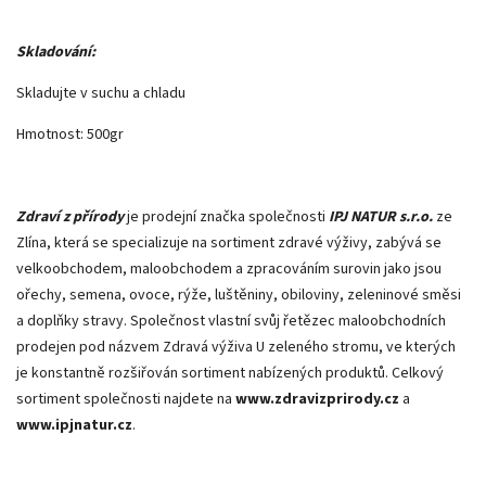
Skladování:
Skladujte v suchu a chladu
Hmotnost: 500gr
Zdraví z přírody
je prodejní značka společnosti
IPJ NATUR s.r.o.
ze
Zlína, která se specializuje na sortiment zdravé výživy, zabývá se
velkoobchodem, maloobchodem a zpracováním surovin jako jsou
ořechy, semena, ovoce, rýže, luštěniny, obiloviny, zeleninové směsi
a doplňky stravy. Společnost vlastní svůj řetězec maloobchodních
prodejen pod názvem Zdravá výživa U zeleného stromu, ve kterých
je konstantně rozšiřován sortiment nabízených produktů. Celkový
sortiment společnosti najdete na
www.zdravizprirody.cz
a
www.ipjnatur.cz
.