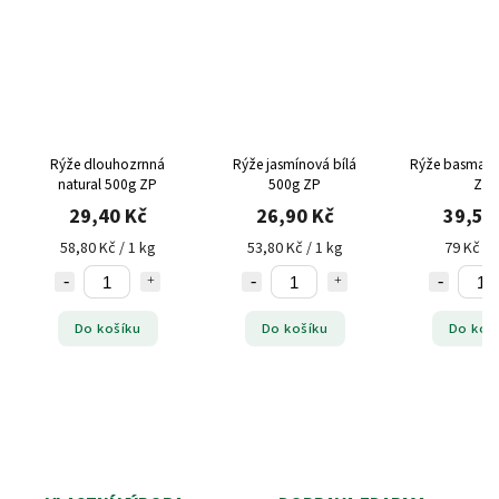
Rýže dlouhozrnná
Rýže jasmínová bílá
Rýže basmati 
natural 500g ZP
500g ZP
ZP
29,40 Kč
26,90 Kč
39,50
58,80 Kč / 1 kg
53,80 Kč / 1 kg
79 Kč / 
Do košíku
Do košíku
Do koš