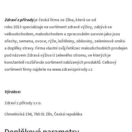
Zdraví z přírody
je česká firma ze Zlína, která se od
roku 2013 specializuje na sortiment zdravé výživy, zabývá se
velkoobchodem, maloobchodem a zpracováním surovin jako jsou
ořechy, semena, ovoce, rýže, luštěniny, obiloviny, zeleninové směsi
a doplňky stravy. Firma vlastní svůj řetězec maloobchodních prodejen
pod názvem Zdravá výživa U zeleného stromu, ve kterých je
konstantně rozšiřován sortiment nabízených produktů. Celkový
sortiment firmy najdete na www.zdravizprirody.cz
Výrobce:
Zdraví z přírody s.r.o.
Chmelnická 194, 760 01 Zlín, Česká republika
Doplňkové parametry