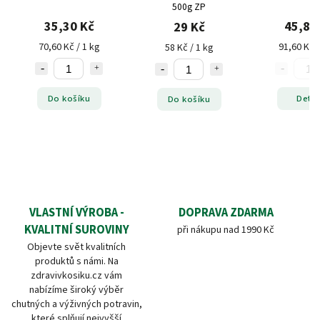
500g ZP
35,30 Kč
45,80
29 Kč
70,60 Kč / 1 kg
91,60 Kč /
58 Kč / 1 kg
Do košíku
Detai
Do košíku
VLASTNÍ VÝROBA -
DOPRAVA ZDARMA
KVALITNÍ SUROVINY
při nákupu nad 1990 Kč
Objevte svět kvalitních
produktů s námi. Na
zdravivkosiku.cz vám
nabízíme široký výběr
chutných a výživných potravin,
které splňují nejvyšší