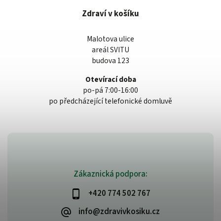
Zdraví v košíku
Malotova ulice
areál SVITU
budova 123
Otevírací doba
po-pá 7:00-16:00
po předcházející telefonické domluvě
Zákaznická podpora:
+420 774 502 767
info@zdravivkosiku.cz