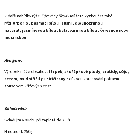
Z další nabídky rýže
Zdraví z přírody
můžete vyzkoušet také
rýži
Arborio
,
basmati bílou
,
sushi
,
dlouhozrnnou
natural
,
jasmínovou bílou
,
kulatozrnnou bílou
,
červenou
nebo
indiánskou
Alergeny:
Výrobek může obsahovat
lepek
,
skořápkové plody
,
arašídy
,
sóju,
sezam, oxid siřičitý
a
siřičitany
z důvodu zpracování potravin
způsobem křížových cest.
Skladování:
Skladujte v suchu při teplotě do 25 °C
Hmotnost: 250gr