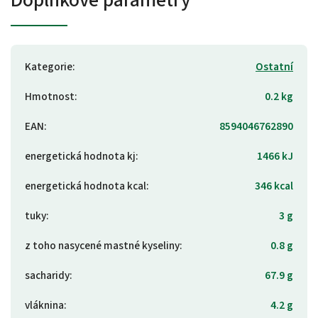
Kategorie
:
Ostatní
Hmotnost
:
0.2 kg
EAN
:
8594046762890
energetická hodnota kj
:
1466 kJ
energetická hodnota kcal
:
346 kcal
tuky
:
3 g
z toho nasycené mastné kyseliny
:
0.8 g
sacharidy
:
67.9 g
vláknina
:
4.2 g