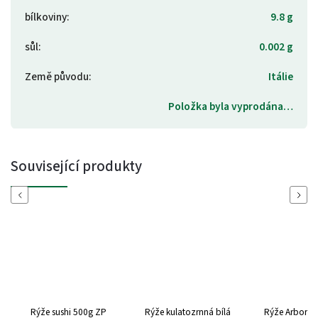
bílkoviny
:
9.8 g
sůl
:
0.002 g
Země původu
:
Itálie
Položka byla vyprodána…
Související produkty
Previous
Next
Rýže sushi 500g ZP
Rýže kulatozrnná bílá
Rýže Arborio