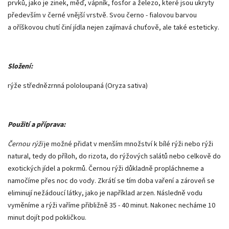
prvků, jako je zinek, měď, vápník, fosfor a železo, které jsou ukryty
především v černé vnější vrstvě. Svou černo - fialovou barvou
a oříškovou chutí činí jídla nejen zajímavá chuťově, ale také esteticky.
Složení:
rýže střednězrnná pololoupaná (Oryza sativa)
Použití a příprava:
Černou rýži
je možné přidat v menším množství k bílé rýži nebo rýži
natural, tedy do příloh, do rizota, do rýžových salátů nebo celkově do
exotických jídel a pokrmů. Černou rýži důkladně propláchneme a
namočíme přes noc do vody. Zkrátí se tím doba vaření a zároveň se
eliminují nežádoucí látky, jako je například arzen. Následně vodu
vyměníme a rýži vaříme přibližně 35 - 40 minut. Nakonec necháme 10
minut dojít pod pokličkou.