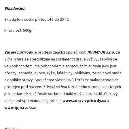
Skladování:
Skladujte v suchu při teplotě do 25 °C
Hmotnost: 500gr
Zdraví z přírody
je prodejní značka společnosti
IPJ NATUR s.r.o.
ze
Zlína, která se specializuje na sortiment zdravé výživy, zabývá se
velkoobchodem, maloobchodem a zpracováním surovin jako jsou
ořechy, semena, ovoce, rýže, luštěniny, obiloviny, zeleninové směsi
a doplňky stravy. Společnost vlastní svůj řetězec maloobchodních
prodejen pod názvem Zdravá výživa U zeleného stromu, ve kterých
je konstantně rozšiřován sortiment nabízených produktů. Celkový
sortiment společnosti najdete na
www.zdravizprirody.cz
a
www.ipjnatur.cz
.