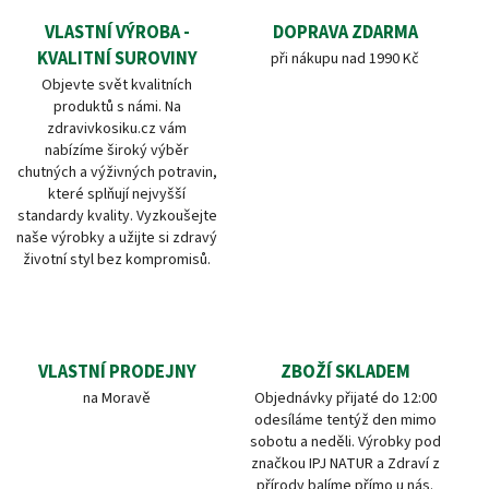
VLASTNÍ VÝROBA -
DOPRAVA ZDARMA
KVALITNÍ SUROVINY
při nákupu nad 1990 Kč
Objevte svět kvalitních
produktů s námi. Na
zdravivkosiku.cz vám
nabízíme široký výběr
chutných a výživných potravin,
které splňují nejvyšší
standardy kvality. Vyzkoušejte
naše výrobky a užijte si zdravý
životní styl bez kompromisů.
VLASTNÍ PRODEJNY
ZBOŽÍ SKLADEM
na Moravě
Objednávky přijaté do 12:00
odesíláme tentýž den mimo
sobotu a neděli. Výrobky pod
značkou IPJ NATUR a Zdraví z
přírody balíme přímo u nás.