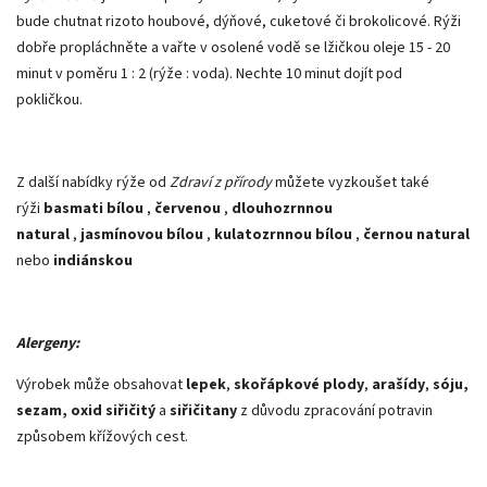
bude chutnat rizoto houbové, dýňové, cuketové či brokolicové. Rýži
dobře propláchněte a vařte v osolené vodě se lžičkou oleje 15 - 20
minut v poměru 1 : 2 (rýže : voda). Nechte 10 minut dojít pod
pokličkou.
Z další nabídky rýže od
Zdraví z přírody
můžete vyzkoušet také
rýži
basmati bílou
,
červenou
,
dlouhozrnnou
natural
,
jasmínovou bílou
,
kulatozrnnou bílou
,
černou natural
nebo
indiánskou
Alergeny:
Výrobek může obsahovat
lepek
,
skořápkové plody
,
arašídy
,
sóju,
sezam, oxid siřičitý
a
siřičitany
z důvodu zpracování potravin
způsobem křížových cest.