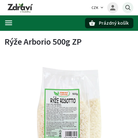
CZK
Prázdný košík
Hledat
Rýže Arborio 500g ZP