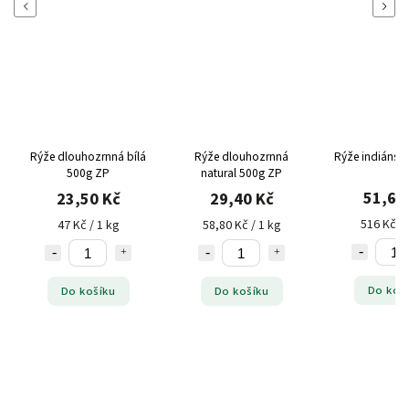
Previous
Next
Rýže dlouhozrnná bílá
Rýže dlouhozrnná
Rýže indiánsk
500g ZP
natural 500g ZP
51,60
23,50 Kč
29,40 Kč
516 Kč / 
47 Kč / 1 kg
58,80 Kč / 1 kg
Do koš
Do košíku
Do košíku