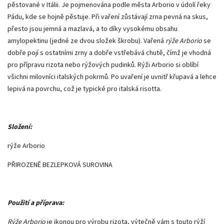
pěstované v Itálii. Je pojmenována podle města Arborio v údolí řeky
Pádu, kde se hojně pěstuje. Při vaření zůstávají zrna pevná na skus,
přesto jsou jemná a mazlavá, a to díky vysokému obsahu
amylopektinu (jedné ze dvou složek škrobu). Vařená
rýže Arborio
se
dobře pojí s ostatními zrny a dobře vstřebává chutě, čímž je vhodná
pro přípravu rizota nebo rýžových pudinků. Rýži Arborio si oblíbí
všichni milovníci italských pokrmů. Po uvaření je uvnitř křupavá a lehce
lepivá na povrchu, což je typické pro italská risotta.
Složení:
rýže Arborio
PŘIROZENĚ BEZLEPKOVÁ SUROVINA
Použití a příprava:
Rýže Arborio
je ikonou pro výrobu rizota, výtečně vám s touto rýží