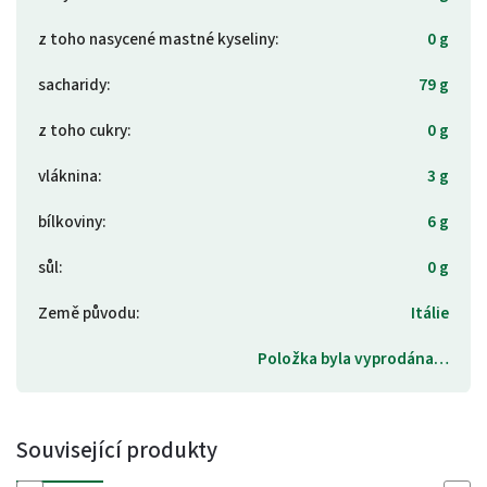
z toho nasycené mastné kyseliny
:
0 g
sacharidy
:
79 g
z toho cukry
:
0 g
vláknina
:
3 g
bílkoviny
:
6 g
sůl
:
0 g
Země původu
:
Itálie
Položka byla vyprodána…
Související produkty