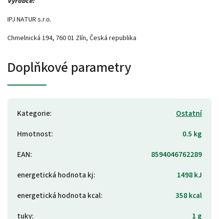
Výrobce:
IPJ NATUR s.r.o.
Chmelnická 194, 760 01 Zlín, Česká republika
Doplňkové parametry
Kategorie
:
Ostatní
Hmotnost
:
0.5 kg
EAN
:
8594046762289
energetická hodnota kj
:
1498 kJ
energetická hodnota kcal
:
358 kcal
tuky
:
1 g