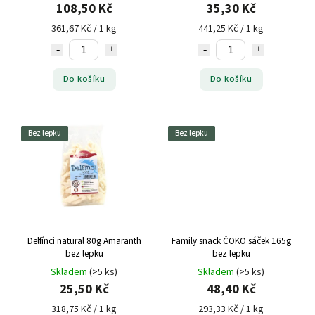
108,50 Kč
35,30 Kč
361,67 Kč / 1 kg
441,25 Kč / 1 kg
Do košíku
Do košíku
Bez lepku
Bez lepku
Delfínci natural 80g Amaranth
Family snack ČOKO sáček 165g
bez lepku
bez lepku
Skladem
(>5 ks)
Skladem
(>5 ks)
25,50 Kč
48,40 Kč
318,75 Kč / 1 kg
293,33 Kč / 1 kg