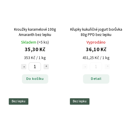
Kroužky karamelové 100g
Křupky kukuřičné jogurt borůvka
Amaranth bez lepku
80g PPD bez lepku
Skladem
(>5 ks)
Vyprodáno
35,30 Kč
36,10 Kč
353 Kč / 1 kg
451,25 Kč / 1 kg
Do košíku
Detail
Bez lepku
Bez lepku