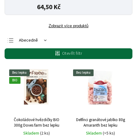
64,50 Kč
Zobrazit více produktů
Abecedně
Nejlevnější
Otevřít filtr
Nejdražší
Nejprodávanější
Bez lepku
Bez lepku
BIO
Čokoládové hvězdičky BIO
Delfínci granátové jablko 80g
300g Doves farm bez lepku
Amaranth bez lepku
Skladem
(2 ks)
Skladem
(>5 ks)