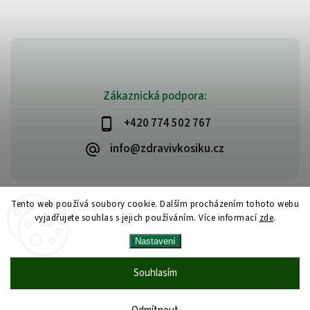
Zákaznická podpora:
+420 774 502 767
info@zdravivkosiku.cz
Tento web používá soubory cookie. Dalším procházením tohoto webu
vyjadřujete souhlas s jejich používáním. Více informací
zde
.
Copyright 2026
www.zdravivkosiku.cz
. Všechna práva vyhrazena.
Nastavení
Upravit nastavení cookies
Vytvořil
Shoptet
| Design
Shoptak.cz
Souhlasím