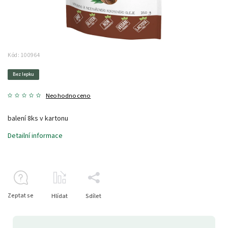
Kód:
100964
Bez lepku
Neohodnoceno
balení 8ks v kartonu
Detailní informace
Zeptat se
Hlídat
Sdílet