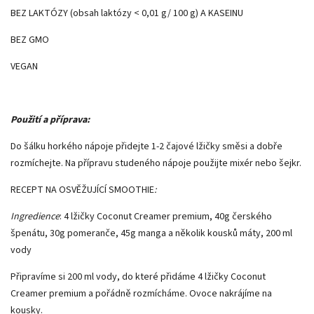
BEZ LAKTÓZY (obsah laktózy < 0,01 g/ 100 g) A KASEINU
BEZ GMO
VEGAN
Použití a příprava:
Do šálku horkého nápoje přidejte 1-2 čajové lžičky směsi a dobře
rozmíchejte. Na přípravu studeného nápoje použijte mixér nebo šejkr.
RECEPT NA OSVĚŽUJÍCÍ SMOOTHIE
:
Ingredience
: 4 lžičky Coconut Creamer premium, 40g čerského
špenátu, 30g pomeranče, 45g manga a několik kousků máty, 200 ml
vody
Připravíme si 200 ml vody, do které přidáme 4 lžičky Coconut
Creamer premium a pořádně rozmícháme. Ovoce nakrájíme na
kousky.