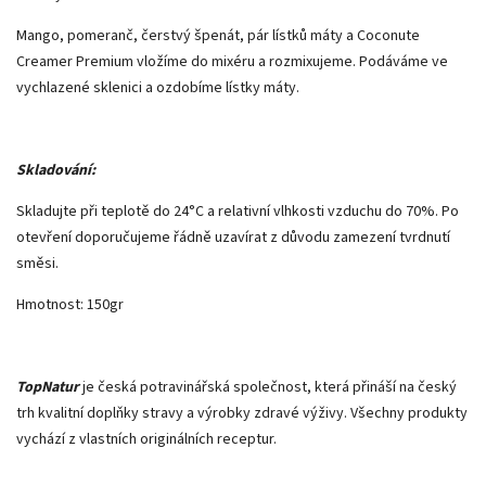
Mango, pomeranč, čerstvý špenát, pár lístků máty a Coconute
Creamer Premium vložíme do mixéru a rozmixujeme. Podáváme ve
vychlazené sklenici a ozdobíme lístky máty.
Skladování:
Skladujte při teplotě do 24°C a relativní vlhkosti vzduchu do 70%. Po
otevření doporučujeme řádně uzavírat z důvodu zamezení tvrdnutí
směsi.
Hmotnost: 150gr
TopNatur
je česká potravinářská společnost, která přináší na český
trh kvalitní doplňky stravy a výrobky zdravé výživy. Všechny produkty
vychází z vlastních originálních receptur.