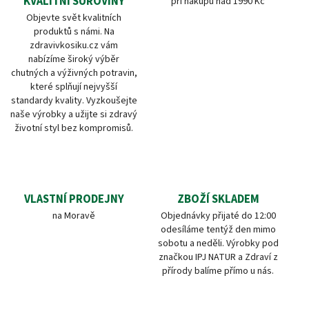
KVALITNÍ SUROVINY
při nákupu nad 1990 Kč
Objevte svět kvalitních
produktů s námi. Na
zdravivkosiku.cz vám
nabízíme široký výběr
chutných a výživných potravin,
které splňují nejvyšší
standardy kvality. Vyzkoušejte
naše výrobky a užijte si zdravý
životní styl bez kompromisů.
VLASTNÍ PRODEJNY
ZBOŽÍ SKLADEM
na Moravě
Objednávky přijaté do 12:00
odesíláme tentýž den mimo
sobotu a neděli. Výrobky pod
značkou IPJ NATUR a Zdraví z
přírody balíme přímo u nás.