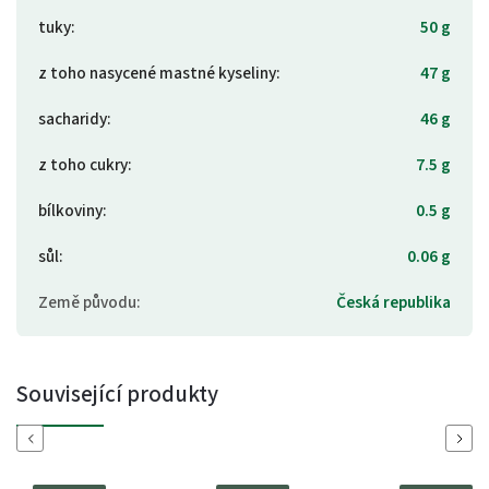
tuky
:
50 g
z toho nasycené mastné kyseliny
:
47 g
sacharidy
:
46 g
z toho cukry
:
7.5 g
bílkoviny
:
0.5 g
sůl
:
0.06 g
Země původu
:
Česká republika
Související produkty
Previous
Next