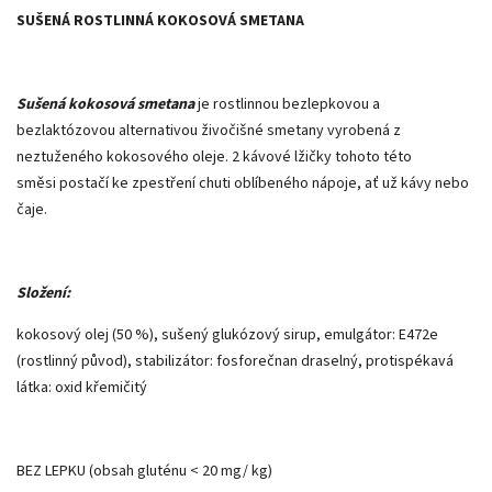
SUŠENÁ ROSTLINNÁ KOKOSOVÁ SMETANA
Sušená kokosová smetana
je rostlinnou bezlepkovou a
bezlaktózovou alternativou živočišné smetany vyrobená z
neztuženého kokosového oleje. 2 kávové lžičky tohoto této
směsi postačí ke zpestření chuti oblíbeného nápoje, ať už kávy nebo
čaje.
Složení:
kokosový olej (50 %), sušený glukózový sirup, emulgátor: E472e
(rostlinný původ), stabilizátor: fosforečnan draselný, protispékavá
látka: oxid křemičitý
BEZ LEPKU (obsah gluténu < 20 mg/ kg)