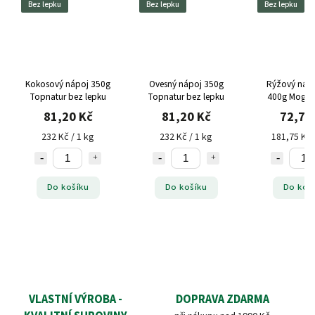
Bez lepku
Bez lepku
Bez lepku
Kokosový nápoj 350g
Ovesný nápoj 350g
Rýžový nápo
Topnatur bez lepku
Topnatur bez lepku
400g Mogad
lepku
81,20 Kč
81,20 Kč
72,70
232 Kč / 1 kg
232 Kč / 1 kg
181,75 Kč 
Do košíku
Do košíku
Do koš
VLASTNÍ VÝROBA -
DOPRAVA ZDARMA