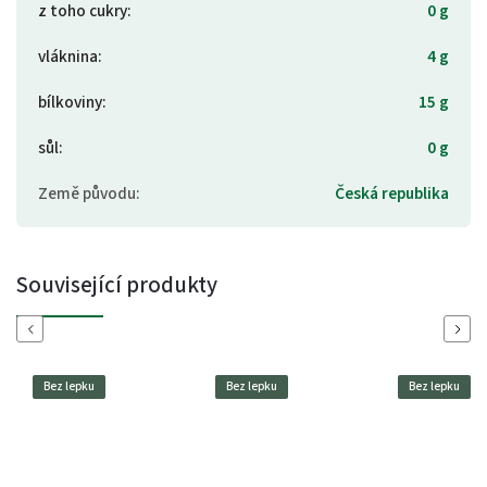
z toho cukry
:
0 g
vláknina
:
4 g
bílkoviny
:
15 g
sůl
:
0 g
Země původu
:
Česká republika
Související produkty
Previous
Next
Bez lepku
Bez lepku
Bez lepku