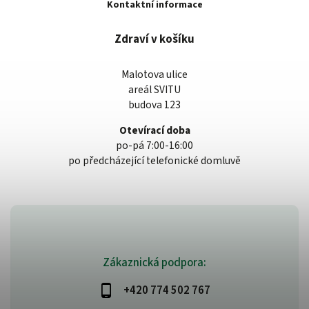
Kontaktní informace
Zdraví v košíku
Malotova ulice
areál SVITU
budova 123
Otevírací doba
po-pá 7:00-16:00
po předcházející telefonické domluvě
Zákaznická podpora:
+420 774 502 767