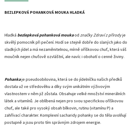
BEZLEPKOVÁ POHANKOVÁ MOUKA HLADKÁ
Hladká
bezlepková
pohanková mouka
od
značky Zdraví z přírody
je
skvělý pomocník při pečení. Hodí se stejně dobře do slaných jako do
sladkých jídel a má nezaměnitelnou, mírně oříškovou chuť, která váš
moučník nejen chuťově ozvláštní, ale navíc i obohatí o cenné živiny.
Pohanka
je pseudoobilovina, která se do jídelníčku našich předků
dostala už ve středověku a díky svým unikátním výživovým
vlastnostem v něm již zůstala. Obsahuje velké množství minerálních
látek a vitamínů. Je oblíbená nejen pro svou specifickou oříškovou
chuť, ale také pro vysoký obsah bílkovin, rutinu (vitamínu P) a
zahřívací charakter. Komplexní sacharidy pohanky se do těla uvolňují
postupně a jsou proto tím správným zdrojem energie.