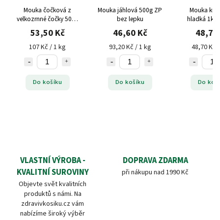
Mouka čočková z
Mouka jáhlová 500g ZP
Mouka kuku
velkozrnné čočky 500g
bez lepku
hladká 1kg 
ZP bez lepku
lepku
53,50 Kč
46,60 Kč
48,70
107 Kč / 1 kg
93,20 Kč / 1 kg
48,70 Kč /
Do košíku
Do košíku
Do koš
VLASTNÍ VÝROBA -
DOPRAVA ZDARMA
KVALITNÍ SUROVINY
při nákupu nad 1990 Kč
Objevte svět kvalitních
produktů s námi. Na
zdravivkosiku.cz vám
nabízíme široký výběr