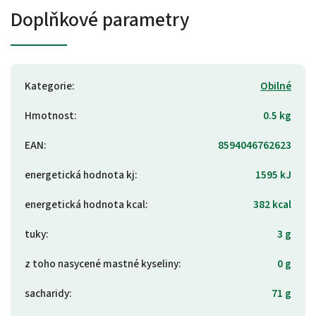
Doplňkové parametry
Kategorie
:
Obilné
Hmotnost
:
0.5 kg
EAN
:
8594046762623
energetická hodnota kj
:
1595 kJ
energetická hodnota kcal
:
382 kcal
tuky
:
3 g
z toho nasycené mastné kyseliny
:
0 g
sacharidy
:
71 g