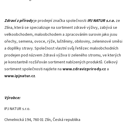
Zdraví z přírody
je prodejní značka společnosti
IPJ NATUR s.r.o.
ze
Zlína, která se specializuje na sortiment zdravé výživy, zabývá se
velkoobchodem, maloobchodem a zpracováním surovin jako jsou
ořechy, semena, ovoce, rýže, luštěniny, obiloviny, zeleninové směsi
a doplňky stravy. Společnost vlastní svůj řetězec maloobchodních
prodejen pod názvem Zdravá výživa U zeleného stromu, ve kterých
je konstantně rozšiřován sortiment nabízených produktů. Celkový
sortiment společnosti najdete na
www.zdravizprirody.cz
a
www.ipjnatur.cz
.
Výrobce:
IPJ NATUR s.r.o.
Chmelnická 194, 760 01 Zlín, Česká republika