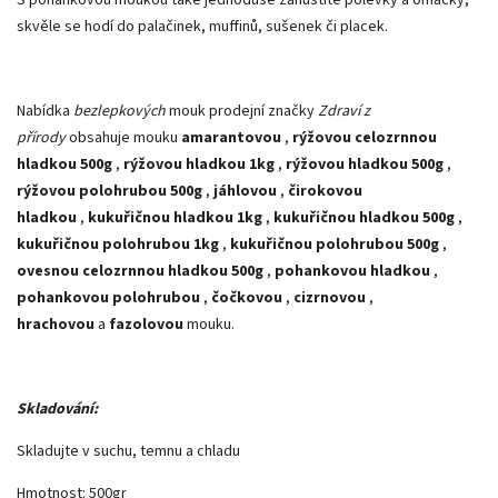
skvěle se hodí do palačinek, muffinů, sušenek či placek.
Nabídka
bezlepkových
mouk prodejní značky
Zdraví z
přírody
obsahuje mouku
amarantovou
,
rýžovou celozrnnou
hladkou 500g
,
rýžovou hladkou 1kg
,
rýžovou hladkou 500g
,
rýžovou polohrubou 500g
,
jáhlovou
,
čirokovou
hladkou
,
kukuřičnou hladkou 1kg
,
kukuřičnou hladkou 500g
,
kukuřičnou polohrubou 1kg
,
kukuřičnou polohrubou 500g
,
ovesnou celozrnnou hladkou 500g
,
pohankovou hladkou
,
pohankovou polohrubou
,
čočkovou
,
cizrnovou
,
hrachovou
a
fazolovou
mouku.
Skladování:
Skladujte v suchu, temnu a chladu
Hmotnost: 500gr