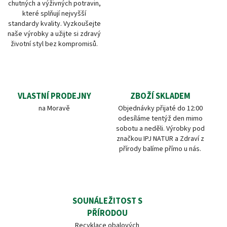
chutných a výživných potravin,
které splňují nejvyšší
standardy kvality. Vyzkoušejte
naše výrobky a užijte si zdravý
životní styl bez kompromisů.
VLASTNÍ PRODEJNY
ZBOŽÍ SKLADEM
na Moravě
Objednávky přijaté do 12:00
odesíláme tentýž den mimo
sobotu a neděli. Výrobky pod
značkou IPJ NATUR a Zdraví z
přírody balíme přímo u nás.
SOUNÁLEŽITOST S
PŘÍRODOU
Recyklace obalových