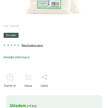
Kód:
140168
Bez lepku
Neohodnoceno
Detailní informace
Zeptat se
Hlídat
Sdílet
Skladem
(>5 ks)