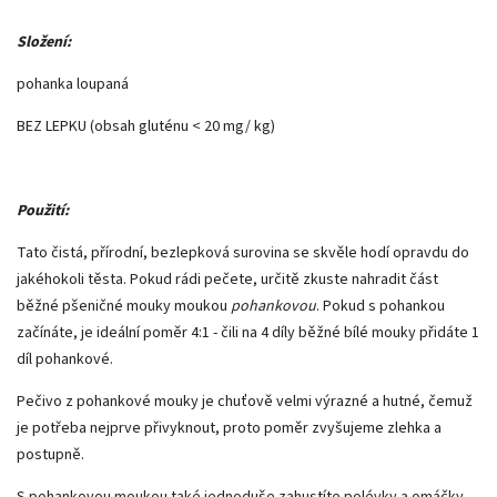
Složení:
pohanka loupaná
BEZ LEPKU (obsah gluténu < 20 mg/ kg)
Použití:
Tato čistá, přírodní, bezlepková surovina se skvěle hodí opravdu do
jakéhokoli těsta. Pokud rádi pečete, určitě zkuste nahradit část
běžné pšeničné mouky moukou
pohankovou
. Pokud s pohankou
začínáte, je ideální poměr 4:1 - čili na 4 díly běžné bílé mouky přidáte 1
díl pohankové.
Pečivo z pohankové mouky je chuťově velmi výrazné a hutné, čemuž
je potřeba nejprve přivyknout, proto poměr zvyšujeme zlehka a
postupně.
S pohankovou moukou také jednoduše zahustíte polévky a omáčky,