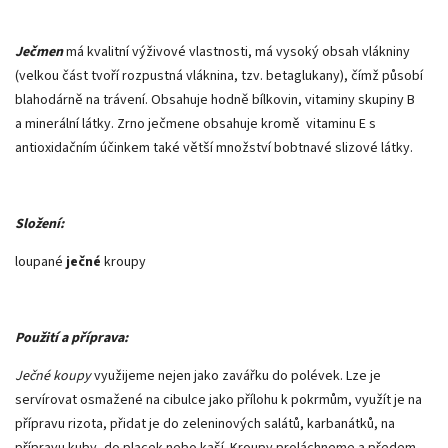
Ječmen
má kvalitní výživové vlastnosti, má vysoký obsah vlákniny
(velkou část tvoří rozpustná vláknina, tzv. betaglukany), čímž působí
blahodárně na trávení. Obsahuje hodně bílkovin, vitaminy skupiny B
a minerální látky. Zrno ječmene obsahuje kromě vitaminu E s
antioxidačním účinkem také větší množství bobtnavé slizové látky.
Složení:
loupané
ječné
kroupy
Použití a příprava:
Ječné koupy
využijeme nejen jako zavářku do polévek. Lze je
servírovat osmažené na cibulce jako přílohu k pokrmům, využít je na
přípravu rizota, přidat je do zeleninových salátů, karbanátků, na
přípravu kuby, do placek nebo kaší. Kroupy proláchneme a předem