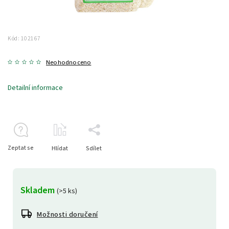
Kód:
102167
Neohodnoceno
Detailní informace
Zeptat se
Hlídat
Sdílet
Skladem
(>5 ks)
Možnosti doručení