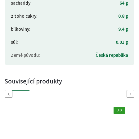
sacharidy
:
64 g
z toho cukry
:
0.8 g
bílkoviny
:
9.4 g
sůl
:
0.01 g
Země původu
:
Česká republika
Související produkty
Previous
Next
BIO