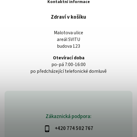
Kontaktní informace
Zdraví v košíku
Malotova ulice
areál SVITU
budova 123
Otevírací doba
po-pá 7:00-16:00
po předcházející telefonické domluvě
Zákaznická podpora:
+420 774 502 767