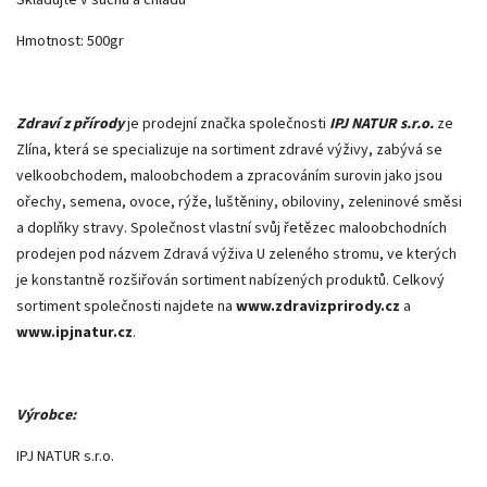
Hmotnost: 500gr
Zdraví z přírody
je prodejní značka společnosti
IPJ NATUR s.r.o.
ze
Zlína, která se specializuje na sortiment zdravé výživy, zabývá se
velkoobchodem, maloobchodem a zpracováním surovin jako jsou
ořechy, semena, ovoce, rýže, luštěniny, obiloviny, zeleninové směsi
a doplňky stravy. Společnost vlastní svůj řetězec maloobchodních
prodejen pod názvem Zdravá výživa U zeleného stromu, ve kterých
je konstantně rozšiřován sortiment nabízených produktů. Celkový
sortiment společnosti najdete na
www.zdravizprirody.cz
a
www.ipjnatur.cz
.
Výrobce:
IPJ NATUR s.r.o.