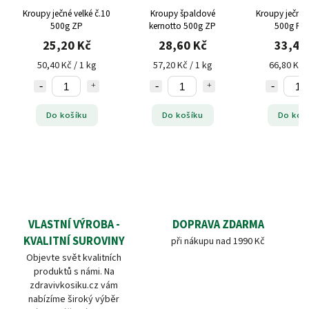
Kroupy ječné velké č.10
Kroupy špaldové
Kroupy ječné 
500g ZP
kernotto 500g ZP
500g Pr
25,20 Kč
28,60 Kč
33,40
50,40 Kč / 1 kg
57,20 Kč / 1 kg
66,80 Kč /
Do košíku
Do košíku
Do koš
VLASTNÍ VÝROBA -
DOPRAVA ZDARMA
KVALITNÍ SUROVINY
při nákupu nad 1990 Kč
Objevte svět kvalitních
produktů s námi. Na
zdravivkosiku.cz vám
nabízíme široký výběr