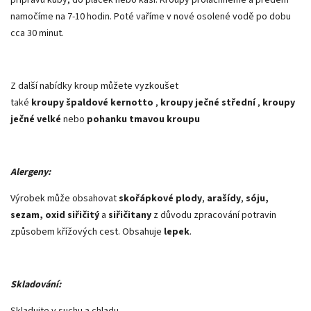
namočíme na 7-10 hodin. Poté vaříme v nové osolené vodě po dobu
cca 30 minut.
Z další nabídky kroup můžete vyzkoušet
také
kroupy špaldové kernotto
,
kroupy ječné střední
,
kroupy
ječné velké
nebo
pohanku tmavou kroupu
Alergeny:
Výrobek může obsahovat
skořápkové plody
,
arašídy
,
sóju,
sezam, oxid siřičitý
a
siřičitany
z důvodu zpracování potravin
způsobem křížových cest. Obsahuje
lepek
.
Skladování:
Skladujte v suchu a chladu