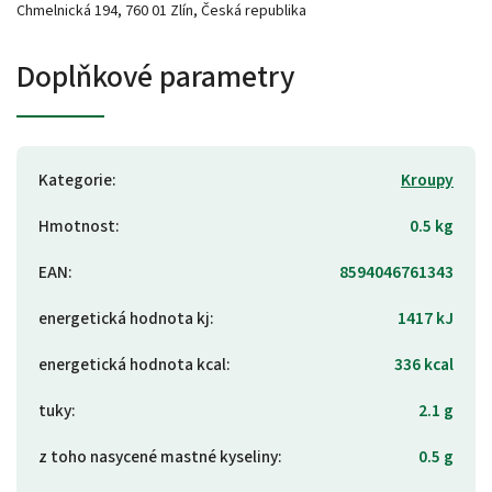
Chmelnická 194, 760 01 Zlín, Česká republika
Doplňkové parametry
Kategorie
:
Kroupy
Hmotnost
:
0.5 kg
EAN
:
8594046761343
energetická hodnota kj
:
1417 kJ
energetická hodnota kcal
:
336 kcal
tuky
:
2.1 g
z toho nasycené mastné kyseliny
:
0.5 g