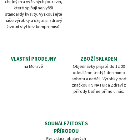
chutných a výživných potravin,
které splňují nejvyšší
standardy kvality. Vyzkoušejte
naše výrobky a užijte si zdravý
životní styl bez kompromisů.
VLASTNÍ PRODEJNY
ZBOŽÍ SKLADEM
na Moravě
Objednávky přijaté do 12:00
odesíláme tentýž den mimo
sobotu a neděli. Výrobky pod
značkou IPJ NATUR a Zdraví z
přírody balíme přímo u nás.
SOUNÁLEŽITOST S
PŘÍRODOU
Recyklace obalových