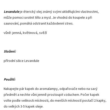
Levandule
je éterický olej známý svými uklidňujícími vlastnostmi,
může pomoci uvolnit tělo a mysl. Je vhodná do koupele a při
saunování, pomáhá odstranit každodenní stres.
vůně: jemná, květinová, svěží
Složení:
přírodní silice Levandule
Použití:
Nakapejte pár kapek do aromalampy, odpařovače nebo na savý
předmět a nechte vůni jemně prostoupit vzduchem. Počer kapek
volte podle velikosti místnosti, do menších místností postačí 2 kapky,
do velkých 3-5 kapek oleje.