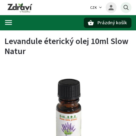
CZK
Prázdný košík
Hledat
Levandule éterický olej 10ml Slow
Natur