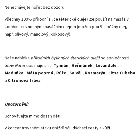
Nenechávejte hořet bez dozoru.
Všechny 100% přírodní silice (éterické oleje) lze použít na masáž v
kombinaci s nosným masážním olejem (možno použít i běžný olej,
např. olivový, mandlový, kokosový).
Naše nabídka
přírodních bylinných éterických olejů
od společnosti
Slow Natur
obsahuje silici
Tymián
,
Heřmánek
,
Levandule
,
Meduňka
,
Máta peprná
,
Růže
,
Šalvěj
,
Rozmarýn
,
Litse Cubeba
a
Citronová tráva
.
Upozornění:
Uchovávejte mimo dosah dětí.
V koncentrovaném stavu dráždí oči, dýchací cesty a kůži.