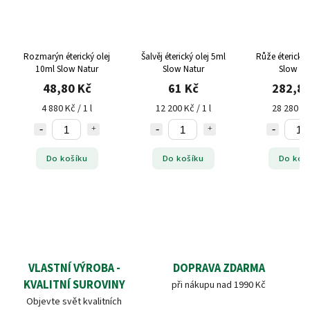
Rozmarýn éterický olej
Šalvěj éterický olej 5ml
Růže éterický 
10ml Slow Natur
Slow Natur
Slow Na
48,80 Kč
61 Kč
282,80
4 880 Kč / 1 l
12 200 Kč / 1 l
28 280 Kč 
Do košíku
Do košíku
Do koš
VLASTNÍ VÝROBA -
DOPRAVA ZDARMA
KVALITNÍ SUROVINY
při nákupu nad 1990 Kč
Objevte svět kvalitních