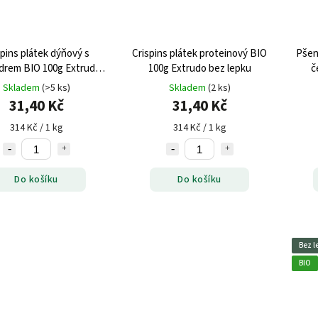
spins plátek dýňový s
Crispins plátek proteinový BIO
Pšeni
ndrem BIO 100g Extrudo
100g Extrudo bez lepku
č
bez lepku
Skladem
(>5 ks)
Skladem
(2 ks)
31,40 Kč
31,40 Kč
314 Kč / 1 kg
314 Kč / 1 kg
Do košíku
Do košíku
Bez l
BIO