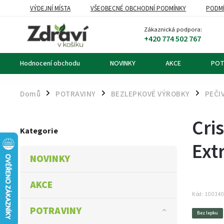
VÝDEJNÍ MÍSTA
VŠEOBECNÉ OBCHODNÍ PODMÍNKY
PODMÍ
OZNÁMENÍ O ODSTOUPENÍ OD KUPNÍ SMLOUVY
DOPRAVA A PL
Zákaznická podpora:
+420 774 502 767
Hodnocení obchodu
NOVINKY
AKCE
POT
Domů
POTRAVINY
BEZLEPKOVÉ VÝROBKY
PEČI
/
/
/
Cri
Kategorie
Ext
NOVINKY
AKCE
Kód:
10034
POTRAVINY
Bez lepku