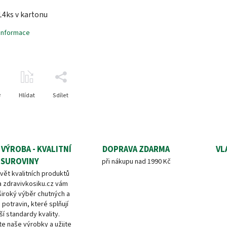
14ks v kartonu
 informace
e
Hlídat
Sdílet
 VÝROBA - KVALITNÍ
DOPRAVA ZDARMA
VL
SUROVINY
při nákupu nad 1990 Kč
vět kvalitních produktů
a zdravivkosiku.cz vám
široký výběr chutných a
 potravin, které splňují
ší standardy kvality.
e naše výrobky a užijte