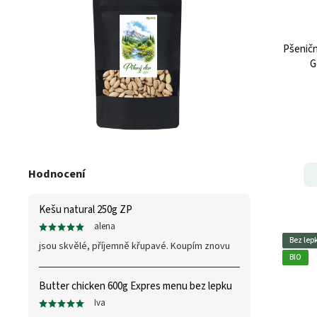
Pšeničn
G
Hodnocení
Kešu natural 250g ZP
alena
Bez lep
jsou skvělé, příjemně křupavé. Koupím znovu
BIO
Butter chicken 600g Expres menu bez lepku
Iva