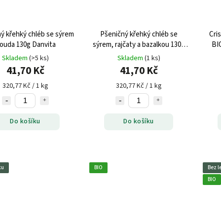
ý křehký chléb se sýrem
Pšeničný křehký chléb se
Cri
ouda 130g Danvita
sýrem, rajčaty a bazalkou 130g
BI
Danvita
Skladem
(>5 ks)
Skladem
(1 ks)
41,70 Kč
41,70 Kč
320,77 Kč / 1 kg
320,77 Kč / 1 kg
Do košíku
Do košíku
ku
BIO
Bez l
BIO