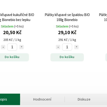
 křupavé kukuřičné BIO
Plátky křupavé se špaldou BIO
Plátk
g Bionebio bez lepku
100g Bionebio
1
Skladem
(>5 ks)
Skladem
(>5 ks)
20,50 Kč
29,10 Kč
205 Kč / 1 kg
291 Kč / 1 kg
Do košíku
Do košíku
opis
Hodnocení
Diskuze