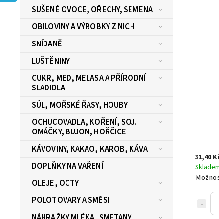
SUŠENÉ OVOCE, OŘECHY, SEMENA
OBILOVINY A VÝROBKY Z NICH
SNÍDANĚ
LUŠTĚNINY
CUKR, MED, MELASA A PŘÍRODNÍ
SLADIDLA
SŮL, MOŘSKÉ ŘASY, HOUBY
OCHUCOVADLA, KOŘENÍ, SOJ.
OMÁČKY, BUJON, HOŘČICE
KÁVOVINY, KAKAO, KAROB, KÁVA
31,40 K
DOPLŇKY NA VAŘENÍ
Sklade
Možnos
OLEJE, OCTY
POLOTOVARY A SMĚSI
NÁHRAŽKY MLÉKA, SMETANY,