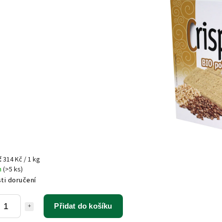
č
314 Kč / 1 kg
m
(>5 ks)
ti doručení
Přidat do košíku