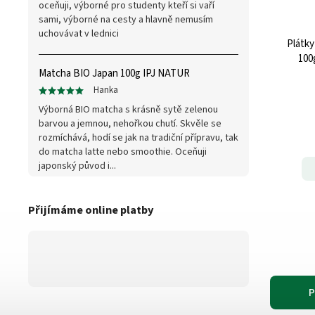
oceňuji, výborné pro studenty kteří si vaří
sami, výborné na cesty a hlavně nemusím
uchovávat v lednici
Plátky
100
Matcha BIO Japan 100g IPJ NATUR
Hanka
Výborná BIO matcha s krásně sytě zelenou
barvou a jemnou, nehořkou chutí. Skvěle se
rozmíchává, hodí se jak na tradiční přípravu, tak
do matcha latte nebo smoothie. Oceňuji
japonský původ i...
Přijímáme online platby
P