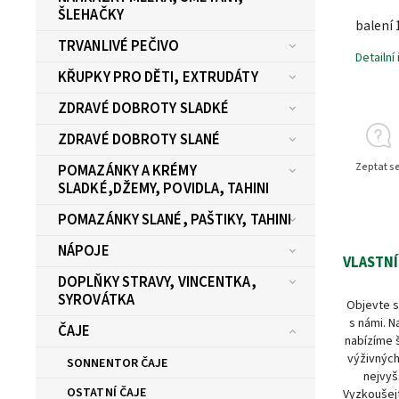
ŠLEHAČKY
balení 
TRVANLIVÉ PEČIVO
Detailní
KŘUPKY PRO DĚTI, EXTRUDÁTY
ZDRAVÉ DOBROTY SLADKÉ
ZDRAVÉ DOBROTY SLANÉ
Zeptat s
POMAZÁNKY A KRÉMY
SLADKÉ,DŽEMY, POVIDLA, TAHINI
POMAZÁNKY SLANÉ, PAŠTIKY, TAHINI
NÁPOJE
VLASTNÍ
DOPLŇKY STRAVY, VINCENTKA,
SYROVÁTKA
Objevte s
s námi. N
ČAJE
nabízíme 
výživných
SONNENTOR ČAJE
nejvyš
OSTATNÍ ČAJE
Vyzkoušejt