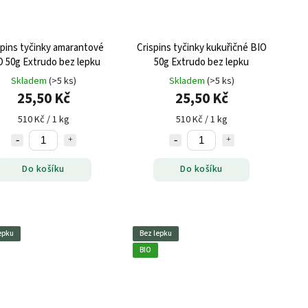
spins tyčinky amarantové
Crispins tyčinky kukuřičné BIO
O 50g Extrudo bez lepku
50g Extrudo bez lepku
Skladem
(>5 ks)
Skladem
(>5 ks)
25,50 Kč
25,50 Kč
510 Kč / 1 kg
510 Kč / 1 kg
Do košíku
Do košíku
epku
Bez lepku
BIO