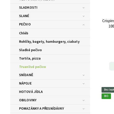
SLADKOSTI
SLANÉ
Crispin
PEČIVO
100
Chléb
Rohlíky, bagety, hamburgery, ciabaty
Sladké pečivo
Tortila, pizza
Trvanlivé pečivo
SNÍDANĚ
NÁPOJE
Bez lep
HOTOVÁ JÍDLA
BIO
OBILOVINY
POMAZÁNKY A PŘESNÍDÁVKY