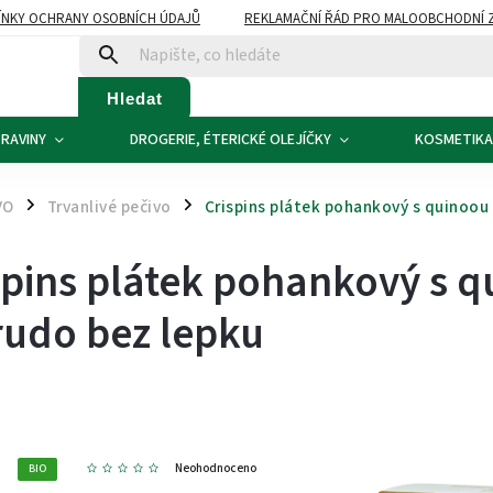
NKY OCHRANY OSOBNÍCH ÚDAJŮ
REKLAMAČNÍ ŘÁD PRO MALOOBCHODNÍ 
ATBA
KONTAKTY
Hledat
RAVINY
DROGERIE, ÉTERICKÉ OLEJÍČKY
KOSMETIKA
VO
Trvanlivé pečivo
Crispins plátek pohankový s quinoou
/
/
spins plátek pohankový s 
rudo bez lepku
0
Neohodnoceno
BIO