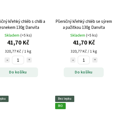
čný křehký chléb s chilli a
Pšeničný křehký chléb se sýrem
esnekem 130g Danvita
a pažitkou 130g Danvita
Skladem
(>5 ks)
Skladem
(>5 ks)
41,70 Kč
41,70 Kč
320,77 Kč / 1 kg
320,77 Kč / 1 kg
Do košíku
Do košíku
epku
Bez lepku
BIO