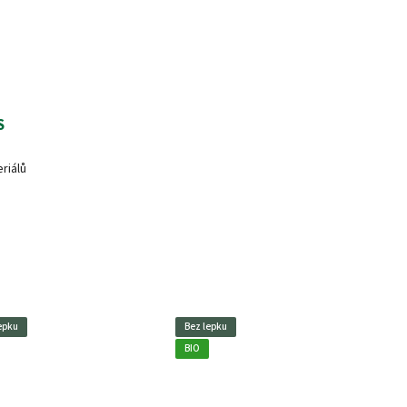
S
riálů
epku
Bez lepku
BIO