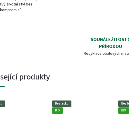
avý životní styl bez
kompromisů.
SOUNÁLEŽITOST 
PŘÍRODOU
Recyklace obalových mate
sející produkty
ku
Bez lepku
Bez l
BIO
BIO