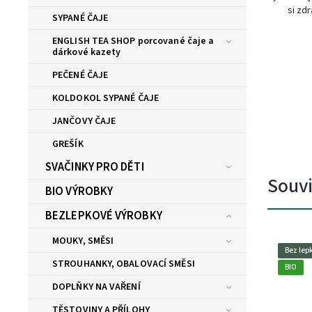
si zdr
SYPANÉ ČAJE
ENGLISH TEA SHOP porcované čaje a
dárkové kazety
PEČENÉ ČAJE
KOLDOKOL SYPANÉ ČAJE
JANČOVY ČAJE
GREŠÍK
SVAČINKY PRO DĚTI
Souvi
BIO VÝROBKY
BEZLEPKOVÉ VÝROBKY
MOUKY, SMĚSI
Bez lep
STROUHANKY, OBALOVACÍ SMĚSI
BIO
DOPLŇKY NA VAŘENÍ
TĚSTOVINY A PŘÍLOHY