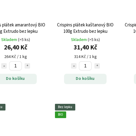
s plátek amarantový BIO
Crispins plátek kaštanový BIO
Crisp
g Extrudo bez lepku
100g Extrudo bez lepku
1
Skladem
(>5 ks)
Skladem
(>5 ks)
26,40 Kč
31,40 Kč
264 Kč / 1 kg
314 Kč / 1 kg
Do košíku
Do košíku
ku
Bez lepku
BIO