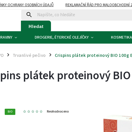
NKY OCHRANY OSOBNÍCH ÚDAJŮ
REKLAMAČNÍ ŘÁD PRO MALOOBCHODNÍ 
ATBA
KONTAKTY
Hledat
RAVINY
DROGERIE, ÉTERICKÉ OLEJÍČKY
KOSMETIKA
VO
Trvanlivé pečivo
Crispins plátek proteinový BIO 100g 
/
/
spins plátek proteinový BI
9
Neohodnoceno
BIO