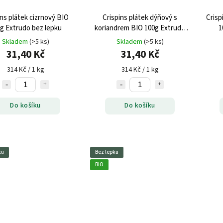
ins plátek cizrnový BIO
Crispins plátek dýňový s
Crisp
g Extrudo bez lepku
koriandrem BIO 100g Extrudo
1
bez lepku
Skladem
(>5 ks)
Skladem
(>5 ks)
31,40 Kč
31,40 Kč
314 Kč / 1 kg
314 Kč / 1 kg
Do košíku
Do košíku
ku
Bez lepku
BIO