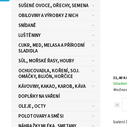
SUŠENÉ OVOCE, OŘECHY, SEMENA
OBILOVINY A VÝROBKY Z NICH
SNÍDANĚ
LUŠTĚNINY
CUKR, MED, MELASA A PŘÍRODNÍ
SLADIDLA
SŮL, MOŘSKÉ ŘASY, HOUBY
OCHUCOVADLA, KOŘENÍ, SOJ.
OMÁČKY, BUJÓN, HOŘČICE
31,40 K
Sklade
KÁVOVINY, KAKAO, KAROB, KÁVA
Možnos
DOPLŇKY NA VAŘENÍ
OLEJE, OCTY
POLOTOVARY A SMĚSI
balení 
NÁHRAŽKY MLÉKA, SMETANY,