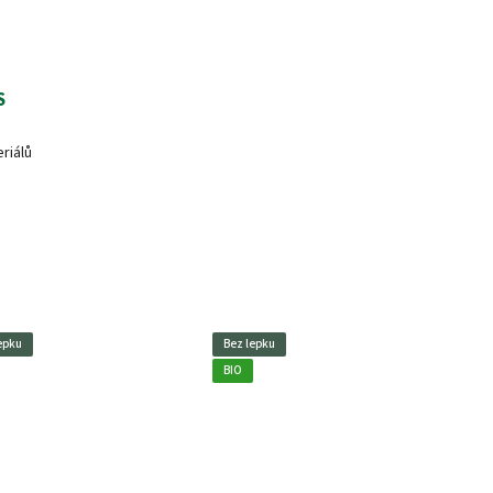
S
riálů
epku
Bez lepku
BIO