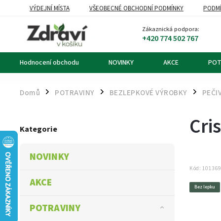
VÝDEJNÍ MÍSTA
VŠEOBECNÉ OBCHODNÍ PODMÍNKY
PODMÍ
OZNÁMENÍ O ODSTOUPENÍ OD KUPNÍ SMLOUVY
DOPRAVA A PL
Zákaznická podpora:
+420 774 502 767
Hodnocení obchodu
NOVINKY
AKCE
POT
Domů
POTRAVINY
BEZLEPKOVÉ VÝROBKY
PEČI
/
/
/
Cri
Kategorie
NOVINKY
Kód:
10136
AKCE
Bez lepku
POTRAVINY