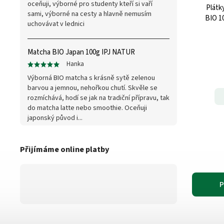
oceňuji, výborné pro studenty kteří si vaří
Plátk
sami, výborné na cesty a hlavně nemusím
BIO 1
uchovávat v lednici
Matcha BIO Japan 100g IPJ NATUR
Hanka
Výborná BIO matcha s krásně sytě zelenou
barvou a jemnou, nehořkou chutí. Skvěle se
rozmíchává, hodí se jak na tradiční přípravu, tak
do matcha latte nebo smoothie. Oceňuji
japonský původ i...
Přijímáme online platby
P