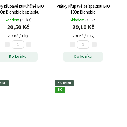
ky křupavé kukuřičné BIO
Plátky křupavé se špaldou BIO
00g Bionebio bez lepku
100g Bionebio
Skladem
(>5 ks)
Skladem
(>5 ks)
20,50 Kč
29,10 Kč
205 Kč / 1 kg
291 Kč / 1 kg
Do košíku
Do košíku
epku
Bez lepku
BIO