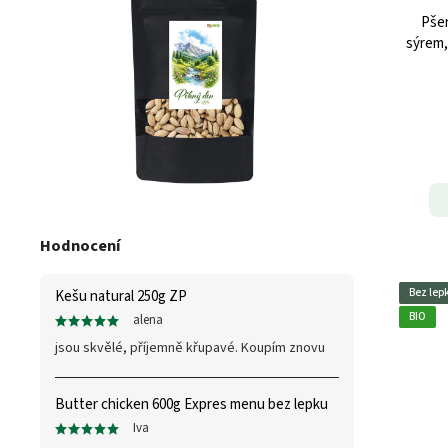
Pšen
sýrem,
Hodnocení
Bez lep
Kešu natural 250g ZP
BIO
alena
jsou skvělé, příjemně křupavé. Koupím znovu
Butter chicken 600g Expres menu bez lepku
Iva