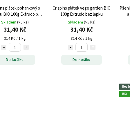
ins plátek pohankový s
Crispins plátek vege garden BIO
Pšeni
u BIO 100g Extrudo bez
100g Extrudo bez lepku
a
lepku
Skladem
(>5 ks)
Skladem
(>5 ks)
31,40 Kč
31,40 Kč
314 Kč / 1 kg
314 Kč / 1 kg
Do košíku
Do košíku
Bez l
BIO