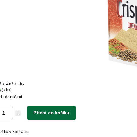
č
314 Kč / 1 kg
m
(2 ks)
ti doručení
Přidat do košíku
14ks v kartonu