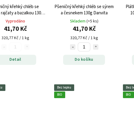
ičný křehký chléb se
Pšeničný křehký chléb se sýrem
Plát
 rajčaty a bazalkou 130g
a česnekem 130g Danvita
1
Danvita
Vyprodáno
Skladem
(>5 ks)
41,70 Kč
41,70 Kč
320,77 Kč / 1 kg
320,77 Kč / 1 kg
Detail
Do košíku
ku
Bez lepku
Bez l
BIO
BIO