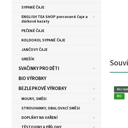
SYPANÉ ČAJE
ENGLISH TEA SHOP porcované čaje a
dárkové kazety
PEČENÉ ČAJE
KOLDOKOL SYPANÉ ČAJE
JANČOVY ČAJE
GREŠÍK
Souvi
SVAČINKY PRO DĚTI
BIO VÝROBKY
BEZLEPKOVÉ VÝROBKY
Bez lep
BIO
MOUKY, SMĚSI
STROUHANKY, OBALOVACÍ SMĚSI
DOPLŇKY NA VAŘENÍ
TĚSTOVINY A PŘÍLOHY