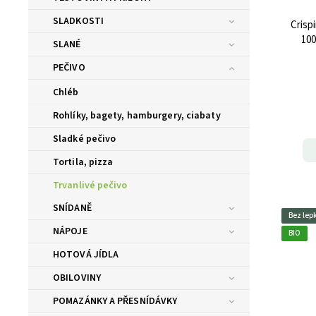
SLADKOSTI
Crisp
100
SLANÉ
PEČIVO
Chléb
Rohlíky, bagety, hamburgery, ciabaty
Sladké pečivo
Tortila, pizza
Trvanlivé pečivo
SNÍDANĚ
Bez lep
NÁPOJE
BIO
HOTOVÁ JÍDLA
OBILOVINY
POMAZÁNKY A PŘESNÍDÁVKY