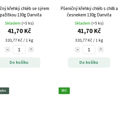
čný křehký chléb se sýrem
Pšeničný křehký chléb s chilli a
 pažitkou 130g Danvita
česnekem 130g Danvita
Skladem
(>5 ks)
Skladem
(>5 ks)
41,70 Kč
41,70 Kč
320,77 Kč / 1 kg
320,77 Kč / 1 kg
Do košíku
Do košíku
epku
BIO