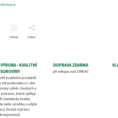
 informace
e
Hlídat
Sdílet
 VÝROBA - KVALITNÍ
DOPRAVA ZDARMA
VL
SUROVINY
při nákupu nad 1990 Kč
vět kvalitních produktů
a zdravivkosiku.cz vám
široký výběr chutných a
 potravin, které splňují
ší standardy kvality.
e naše výrobky a užijte
avý životní styl bez
kompromisů.