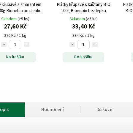
y křupavé s amarantem
Plátky křupavé s kaštany BIO
Plátk
00g Bionebio bez lepku
100g Bionebio bez lepku
BIO
Skladem
(>5 ks)
Skladem
(>5 ks)
27,60 Kč
33,40 Kč
276 Kč / 1 kg
334 Kč / 1 kg
Do košíku
Do košíku
opis
Hodnocení
Diskuze