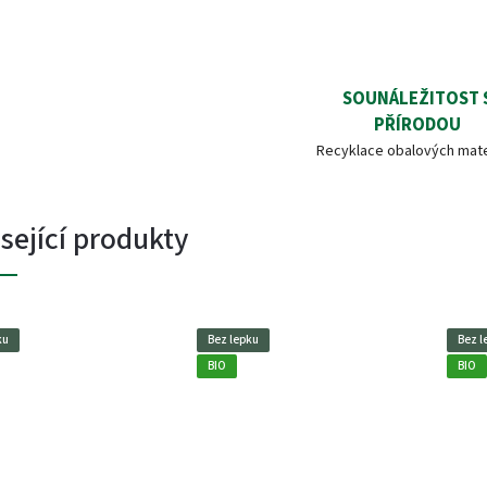
SOUNÁLEŽITOST 
PŘÍRODOU
Recyklace obalových mate
sející produkty
ku
Bez lepku
Bez l
BIO
BIO