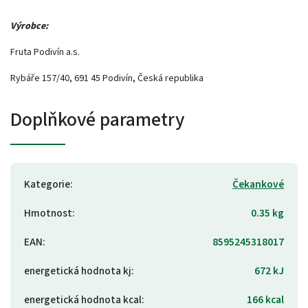
Výrobce:
Fruta Podivín a.s.
Rybáře 157/40, 691 45 Podivín, Česká republika
Doplňkové parametry
Kategorie
:
Čekankové
Hmotnost
:
0.35 kg
EAN
:
8595245318017
energetická hodnota kj
:
672 kJ
energetická hodnota kcal
:
166 kcal