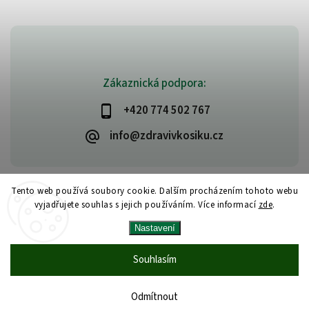
Zákaznická podpora:
+420 774 502 767
info@zdravivkosiku.cz
Tento web používá soubory cookie. Dalším procházením tohoto webu
vyjadřujete souhlas s jejich používáním. Více informací
zde
.
Copyright 2026
www.zdravivkosiku.cz
. Všechna práva vyhrazena.
Nastavení
Upravit nastavení cookies
Vytvořil
Shoptet
| Design
Shoptak.cz
Souhlasím
Odmítnout