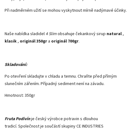
Při nadměrném užití se mohou vyskytnout mírně nadýmavé účinky.
Naše nabídka sladidel
4 Slim
obsahuje čekankový sirup
natural
,
klasik
,
originál 350gr
a
originál 700gr
.
Skladování:
Po otevření skladujte v chladu a temnu. Chraňte před přímým
slunečním zářením. Případný sediment není na závadu.
Hmotnost: 350gr
Fruta Podivín
je český výrobce potravin s dlouhou
tradicí. Společnost je součástí skupiny CE INDUSTRIES