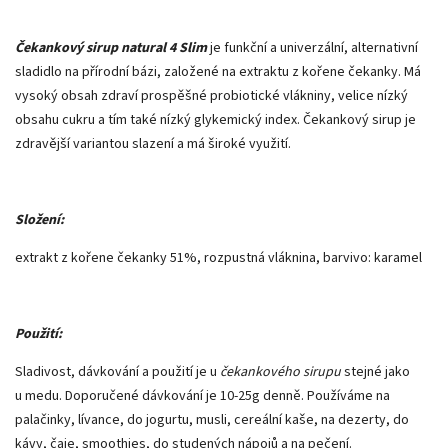
Čekankový sirup natural 4 Slim
je funkční a univerzální, alternativní
sladidlo na přírodní bázi, založené na extraktu z kořene čekanky. Má
vysoký obsah zdraví prospěšné probiotické vlákniny, velice nízký
obsahu cukru a tím také nízký glykemický index. Čekankový sirup je
zdravější variantou slazení a má široké využití.
Složení:
extrakt z kořene čekanky 51%, rozpustná vláknina, barvivo: karamel
Použití:
Sladivost, dávkování a použití je u
čekankového sirupu
stejné jako
u medu. Doporučené dávkování je 10-25g denně. Používáme na
palačinky, lívance, do jogurtu, musli, cereální kaše, na dezerty, do
kávy, čaje, smoothies, do studených nápojů a na pečení.