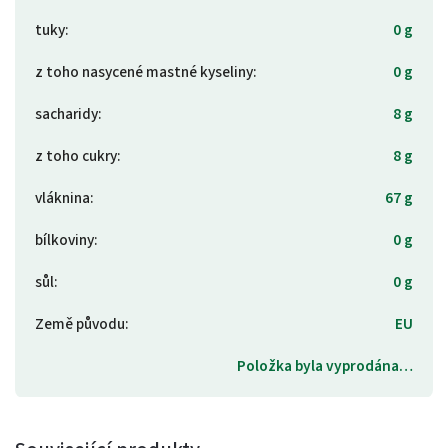
tuky
:
0 g
z toho nasycené mastné kyseliny
:
0 g
sacharidy
:
8 g
z toho cukry
:
8 g
vláknina
:
67 g
bílkoviny
:
0 g
sůl
:
0 g
Země původu
:
EU
Položka byla vyprodána…