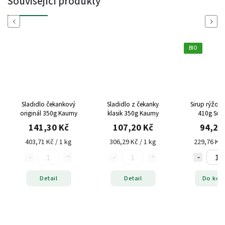
Související produkty
Previous
Next
BIO
Sladidlo čekankový
Sladidlo z čekanky
Sirup rýžový
originál 350g Kaumy
klasik 350g Kaumy
410g Sun
141,30 Kč
107,20 Kč
94,20
403,71 Kč / 1 kg
306,29 Kč / 1 kg
229,76 Kč 
Detail
Detail
Do koš