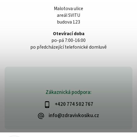
Malotova ulice
areál SVITU
budova 123
Otevírací doba
po-pá 7:00-16:00
po předcházející telefonické domluvě
Zákaznická podpora:
+420 774 502 767
info@zdravivkosiku.cz