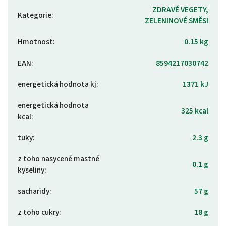
ZDRAVÉ VEGETY,
Kategorie
:
ZELENINOVÉ SMĚSI
Hmotnost
:
0.15 kg
EAN
:
8594217030742
energetická hodnota kj
:
1371 kJ
energetická hodnota
325 kcal
kcal
:
tuky
:
2.3 g
z toho nasycené mastné
0.1 g
kyseliny
:
sacharidy
:
57 g
z toho cukry
:
18 g