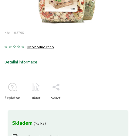
Kód:
103796
Neohodnoceno
Detailní informace
Zeptat se
Hlídat
Sdílet
Skladem
(>5 ks)