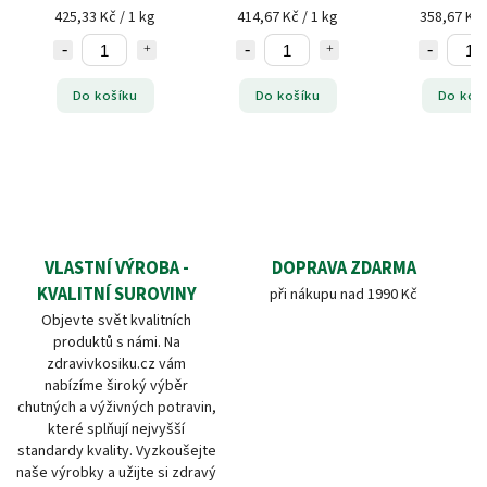
425,33 Kč / 1 kg
414,67 Kč / 1 kg
358,67 Kč 
Do košíku
Do košíku
Do koš
VLASTNÍ VÝROBA -
DOPRAVA ZDARMA
KVALITNÍ SUROVINY
při nákupu nad 1990 Kč
Objevte svět kvalitních
produktů s námi. Na
zdravivkosiku.cz vám
nabízíme široký výběr
chutných a výživných potravin,
které splňují nejvyšší
standardy kvality. Vyzkoušejte
naše výrobky a užijte si zdravý