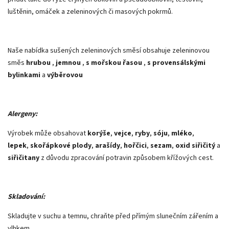
luštěnin, omáček a zeleninových či masových pokrmů.
Naše nabídka sušených zeleninových směsí obsahuje zeleninovou
směs
hrubou
,
jemnou
,
s mořskou řasou
,
s provensálskými
bylinkami
a
výběrovou
Alergeny:
Výrobek může obsahovat
korýše
,
vejce
,
ryby
,
sóju
,
mléko
,
lepek
,
skořápkové plody
,
arašídy
,
hořčici
,
sezam
,
oxid siřičitý
a
siřičitany
z důvodu zpracování potravin způsobem křížových cest.
Skladování:
Skladujte v suchu a temnu, chraňte před přímým slunečním zářením a
vlhkem.