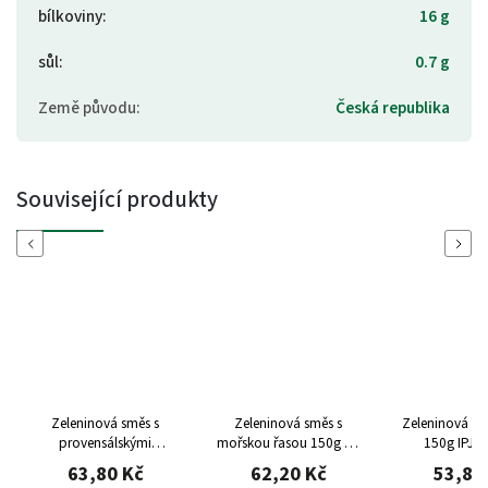
bílkoviny
:
16 g
sůl
:
0.7 g
Země původu
:
Česká republika
Související produkty
Previous
Next
Zeleninová směs s
Zeleninová směs s
Zeleninová sm
provensálskými
mořskou řasou 150g IPJ
150g IPJ 
bylinkami 150g IPJ
NATUR
63,80 Kč
62,20 Kč
53,80
NATUR