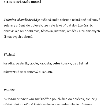
ZELENINOVÁ SMĚS HRUBÁ
Zeleninová směs hrubá
je sušená směs nahrubo nakrájené kořenové
zeleniny určená do polévek, lze ji ale také přidat do rýže či jiných
obilovin a pseudoobilovin, těstovin, luštěnin, omáček a zeleninových
či masových pokrmů.
Složení:
karotka, pastinák, cibule, kapusta,
celer
kousky, petržel nať
PŘIROZENĚ BEZLEPKOVÁ SUROVINA
Použití:
Sušenou zeleninovou směs
běžně používáme do polévek, ale lze ji
přidat také do rýže či jiných obilovin a pseudoobilovin, těstovin,