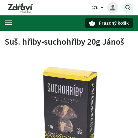
CZK
Prázdný košík
Hledat
Suš. hřiby-suchohřiby 20g Jánoš