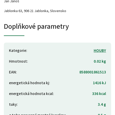
Jan Jánoš
Jablonka 63, 906 21 Jablonka, Slovensko
Doplňkové parametry
Kategorie
:
HOUBY
Hmotnost
:
0.02 kg
EAN
:
8588001861513
energetická hodnota kj
:
1416 kJ
energetická hodnota kcal
:
336 kcal
tuky
:
3.4 g