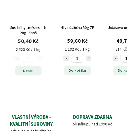
Suš. hřiby-směs lesních
Hlíva ústřičná 50g ZP
Jidášovo uch
20g Jánoš
59,60 Kč
40,70
50,40 Kč
1 192 Kč / 1 kg
814 Kč / 
2 520 Kč / 1 kg
Do košíku
Do koš
Detail
VLASTNÍ VÝROBA -
DOPRAVA ZDARMA
KVALITNÍ SUROVINY
při nákupu nad 1990 Kč