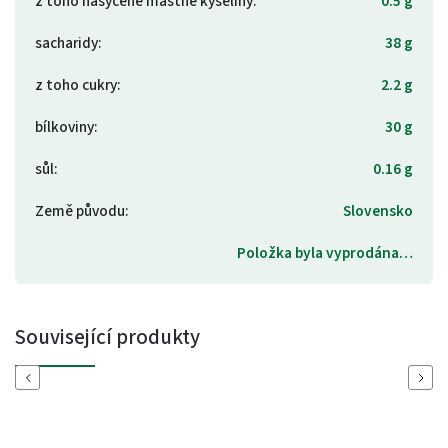
z toho nasycené mastné kyseliny
:
0.5 g
sacharidy
:
38 g
z toho cukry
:
2.2 g
bílkoviny
:
30 g
sůl
:
0.16 g
Země původu
:
Slovensko
Položka byla vyprodána…
Související produkty
Previous
Next