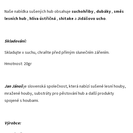
Naše nabídka sušených hub obsahuje
suchohřiby
,
dubáky
,
směs
lesních hub
,
hlíva ústřičná
,
shitake
a
Jidášovo ucho
.
Skladování:
Skladujte v suchu, chraňte před přímým slunečním zářením.
Hmotnost: 20gr
Jan Jánoš
je slovenská společnost, která nabízí sušené lesní houby,
mražené houby, substráty pro pěstování hub a další produkty
spojené s houbami.
Výrobce: