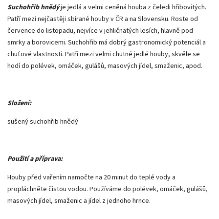
Suchohřib hnědý
je jedlá a velmi ceněná houba z čeledi hřibovitých.
Patří mezi nejčastěji sbírané houby v ČR a na Slovensku. Roste od
července do listopadu, nejvíce v jehličnatých lesích, hlavně pod
smrky a borovicemi. Suchohřib má dobrý gastronomický potenciál a
chuťové vlastnosti. Patří mezi velmi chutné jedlé houby, skvěle se
hodí do polévek, omáček, gulášů, masových jídel, smaženic, apod.
Složení:
sušený suchohřib hnědý
Použití a příprava:
Houby před vařením namočte na 20 minut do teplé vody a
propláchněte čistou vodou. Používáme do polévek, omáček, gulášů,
masových jídel, smaženic a jídel z jednoho hrnce.