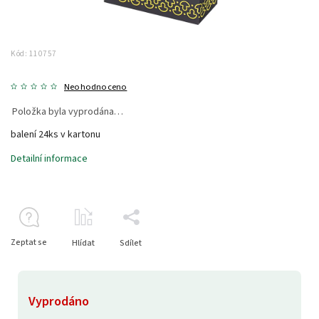
Kód:
110757
Neohodnoceno
Položka byla vyprodána…
balení 24ks v kartonu
Detailní informace
Zeptat se
Hlídat
Sdílet
Vyprodáno