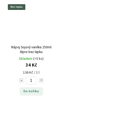
Bez lepku
Nápoj Sojový vanilka 250ml
Alpro bez lepku
Skladem
(>5 ks)
34 Kč
136 Kč / 1 l
Do košíku