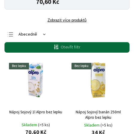
70,60 Kč
Zobrazit více produktů
Abecedně
Nejlevnější
Otevřít filtr
Nejdražší
Nejprodávanější
Bez lepku
Bez lepku
Nápoj Sojový 1l Alpro bez lepku
Nápoj Sojový banán 250ml
Alpro bez lepku
Skladem
(>5 ks)
Skladem
(>5 ks)
70,60 Kč
34 Kč