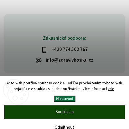
Zákaznická podpora:
+420 774 502 767
info@zdravivkosiku.cz
Tento web používá soubory cookie. Dalším procházením tohoto webu
vyjadřujete souhlas s jejich používáním. Více informací
zde
.
Copyright 2026
www.zdravivkosiku.cz
. Všechna práva vyhrazena.
Nastavení
Upravit nastavení cookies
Vytvořil
Shoptet
| Design
Shoptak.cz
Souhlasím
Odmítnout