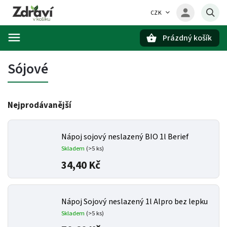
CZK
Prázdný košík
Hledat
Sójové
Nejprodávanější
Nápoj sojový neslazený BIO 1l Berief
Skladem
(>5 ks)
34,40 Kč
Nápoj Sojový neslazený 1l Alpro bez lepku
Skladem
(>5 ks)