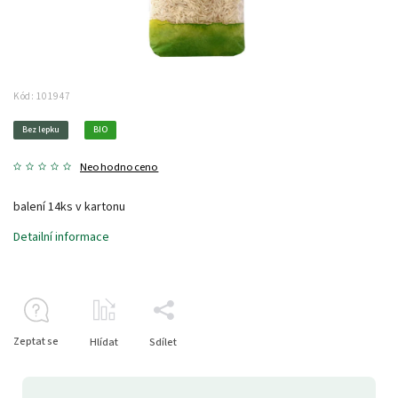
Kód:
101947
Bez lepku
BIO
Neohodnoceno
balení 14ks v kartonu
Detailní informace
Zeptat se
Hlídat
Sdílet