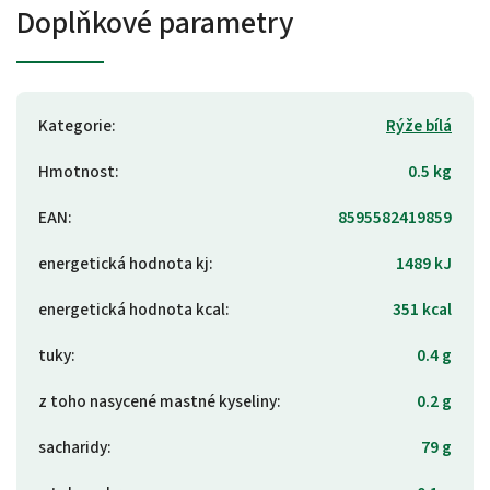
Doplňkové parametry
Kategorie
:
Rýže bílá
Hmotnost
:
0.5 kg
EAN
:
8595582419859
energetická hodnota kj
:
1489 kJ
energetická hodnota kcal
:
351 kcal
tuky
:
0.4 g
z toho nasycené mastné kyseliny
:
0.2 g
sacharidy
:
79 g