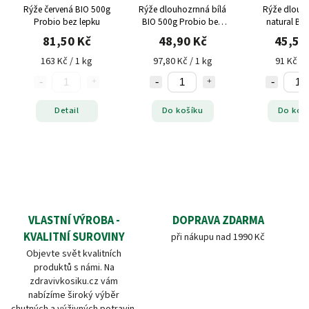
Rýže červená BIO 500g
Rýže dlouhozrnná bílá
Rýže dlouh
Probio bez lepku
BIO 500g Probio bez
natural BI
lepku
Probio bez
81,50 Kč
48,90 Kč
45,50
163 Kč / 1 kg
97,80 Kč / 1 kg
91 Kč / 
Detail
Do košíku
Do koš
VLASTNÍ VÝROBA -
DOPRAVA ZDARMA
KVALITNÍ SUROVINY
při nákupu nad 1990 Kč
Objevte svět kvalitních
produktů s námi. Na
zdravivkosiku.cz vám
nabízíme široký výběr
chutných a výživných potravin,