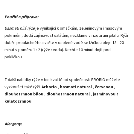
Použití a příprava:
Basmati bílá rýže
je vynikající k omáčkám, zeleninovým i masovým
pokrmům, dodá zajímavost salátům, nezklame v rizotu ani pilafu. Rýži
dobře propláchněte a vařte v osolené vodě se lžičkou oleje 15 - 20
minut v poměru 1 : 2 (rýže : voda). Nechte 10 minut dojít pod
pokličkou.
Z další nabídky rýže v bio kvalitě od společnosti PROBIO můžete
vyzkoušet také rýži
Arborio
,
basmati natural
,
červenou
,
dlouhozrnnou bílou
,
dlouhozrnnou natural
,
jasmínovou
a
kulatozrnnou
Alergeny: