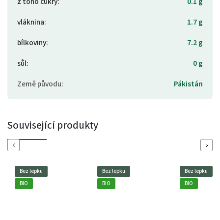
z toho cukry
:
0.1 g
vláknina
:
1.7 g
bílkoviny
:
7.2 g
sůl
:
0 g
Země původu
:
Pákistán
Související produkty
Previous
Next
Bez lepku
Bez lepku
Bez lepku
BIO
BIO
BIO