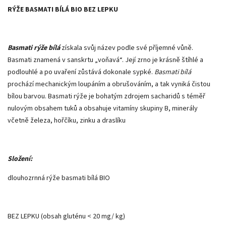
RÝŽE BASMATI BÍLÁ BIO
BEZ LEPKU
Basmati rýže bílá
získala svůj název podle své příjemné vůně.
Basmati znamená v sanskrtu „voňavá“. Její zrno je krásně štíhlé a
podlouhlé a po uvaření zůstává dokonale sypké.
Basmati bílá
prochází mechanickým loupáním a obrušováním, a tak vyniká čistou
bílou barvou. Basmati rýže je bohatým zdrojem sacharidů s téměř
nulovým obsahem tuků a obsahuje vitamíny skupiny B, minerály
včetně železa, hořčíku, zinku a draslíku
Složení:
dlouhozrnná rýže basmati bílá BIO
BEZ LEPKU (obsah gluténu < 20 mg/ kg)