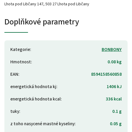
Lhota pod Libčany 147, 503 27 Lhota pod Libčany
Doplňkové parametry
Kategorie
:
BONBONY
Hmotnost
:
0.08 kg
EAN
:
8594158560858
energetická hodnota kj
:
1406 kJ
energetická hodnota kcal
:
336 kcal
tuky
:
0.1 g
z toho nasycené mastné kyseliny
:
0.05 g