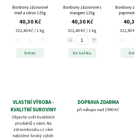
Bonbony zázvorové
Bonbony zázvorové s
Bonbony záz
med a citron 125g
mangem 125g
peprminte
40,30 Kč
40,30 Kč
40,30
322,40 Kč / 1 kg
322,40 Kč / 1 kg
322,40 Kč 
Detail
Do košíku
Detai
VLASTNÍ VÝROBA -
DOPRAVA ZDARMA
KVALITNÍ SUROVINY
při nákupu nad 1990 Kč
Objevte svět kvalitních
produktů s námi. Na
zdravivkosiku.cz vám
nabízíme široký výběr