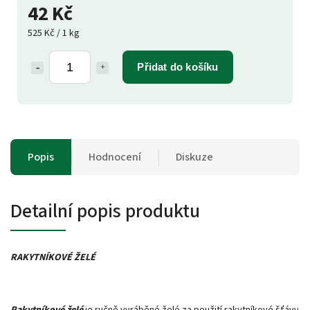
42 Kč
525 Kč / 1 kg
Přidat do košíku
Popis
Hodnocení
Diskuze
Detailní popis produktu
RAKYTNÍKOVÉ ŽELÉ
Rakytníkové želé
je ručně vyráběné želé za použití rakytníkové šťávy