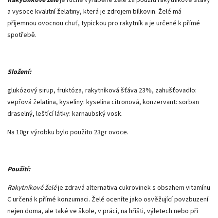
a vysoce kvalitní želatiny, která je zdrojem bílkovin. Želé má
příjemnou ovocnou chuť, typickou pro rakytník a je určené k přímé
spotřebě.
Složení:
glukózový sirup, fruktóza, rakytníková šťáva 23%, zahušťovadlo:
vepřová želatina, kyseliny: kyselina citronová, konzervant: sorban
draselný, leštící látky: karnaubský vosk.
Na 10gr výrobku bylo použito 23gr ovoce.
Použití:
Rakytníkové želé
je zdravá alternativa cukrovinek s obsahem vitamínu
C určená k přímé konzumaci. Želé oceníte jako osvěžující povzbuzení
nejen doma, ale také ve škole, v práci, na hřišti, výletech nebo při