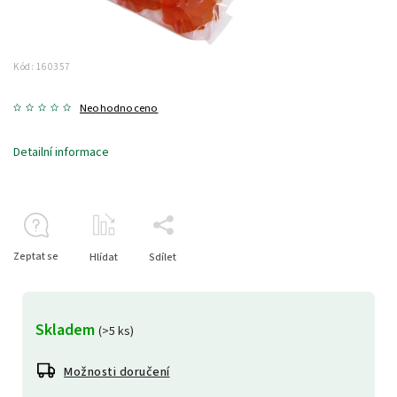
Kód:
160357
Neohodnoceno
Detailní informace
Zeptat se
Hlídat
Sdílet
Skladem
(>5 ks)
Možnosti doručení