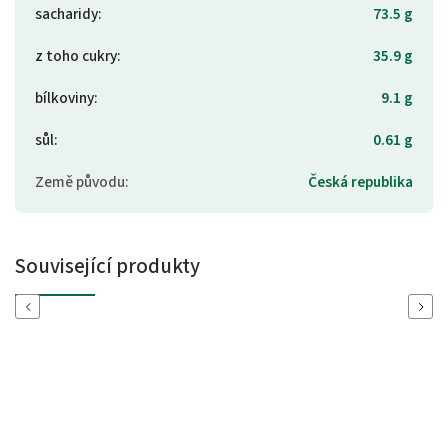
sacharidy
:
73.5 g
z toho cukry
:
35.9 g
bílkoviny
:
9.1 g
sůl
:
0.61 g
Země původu
:
Česká republika
Související produkty
Previous
Next