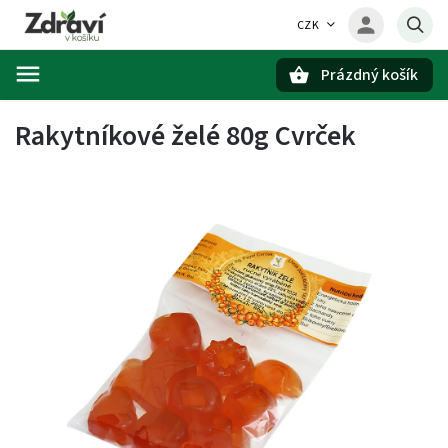
CZK
Prázdný košík
Hledat
Rakytníkové želé 80g Cvrček