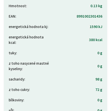
Hmotnost
:
0.13 kg
EAN
:
8991002301436
energetická hodnota kj
:
1590 kJ
energetická hodnota
380 kcal
kcal
:
tuky
:
0 g
z toho nasycené mastné
0 g
kyseliny
:
sacharidy
:
98 g
z toho cukry
:
72 g
bílkoviny
:
0 g
sůl
:
0 g