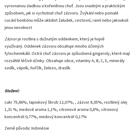
vyrovnanou sladkou a kořeněnou chuť. Jsou snadným a praktickým
způsobem, jak si vychutnat chuť zázvoru. Žvýkání nebo pomalé
cucání bonbónu může uklidnit žaludek, cestovní, ranní nebo jakoukoli
jinou nevolnost
Zázvor
je rostlina s dužnatým oddenkem, který je hojně
využívaný. Oddenek zázvoru obsahuje mnoho účinných
fytochemikálií. Ostrá chuť zázvoru je způsobená gingeroly, které mají
rozsáhlé léčivé účinky. Obsahuje silice, vitamíny A, B, C, E, minerály
sodík, vápník, hořčík, železo, draslík.
Složení:
cukr 75,66%, tapiokový škrob 12,07%, , zázvor 8,05%, rostlinný olej
1,31 %, medové aroma 1,1%, citronové aroma 0,8%, citronový
koncentrát 0,77%, medový koncentrát 0,17%
Země původu: Indonésie