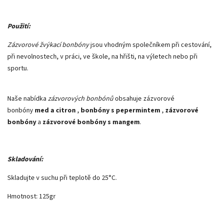
Použití:
Zázvorové žvýkací bonbóny
jsou vhodným společníkem při cestování,
při nevolnostech, v práci, ve škole, na hřišti, na výletech nebo při
sportu.
Naše nabídka
zázvorových bonbónů
obsahuje zázvorové
bonbóny
med a citron
,
bonbóny s pepermintem
,
zázvorové
bonbóny
a
zázvorové bonbóny s mangem
.
Skladování:
Skladujte v suchu při teplotě do 25°C.
Hmotnost: 125gr