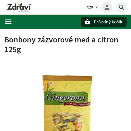
CZK
Prázdný košík
Hledat
Bonbony zázvorové med a citron
125g