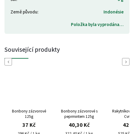
Země původu
:
Indonésie
Položka byla vyprodána…
Související produkty
Previous
Next
Bonbony zázvorové
Bonbony zázvorové s
Rakytníkové 
125g
peprmintem 125g
Cvrče
37 Kč
40,30 Kč
42 K
296 Kč / 1 kg
322,40 Kč / 1 kg
525 Kč / 