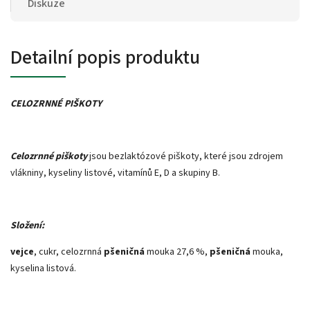
Diskuze
Detailní popis produktu
CELOZRNNÉ PIŠKOTY
Celozrnné piškoty
jsou bezlaktózové piškoty, které jsou zdrojem
vlákniny, kyseliny listové, vitamínů E, D a skupiny B.
Složení:
vejce
, cukr, celozrnná
pšeničná
mouka 27,6 %,
pšeničná
mouka,
kyselina listová.