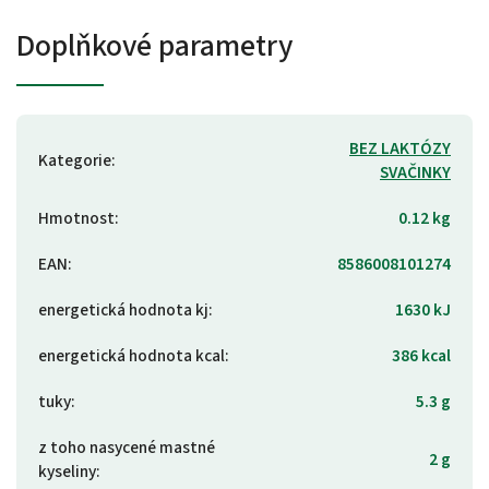
Doplňkové parametry
BEZ LAKTÓZY
Kategorie
:
SVAČINKY
Hmotnost
:
0.12 kg
EAN
:
8586008101274
energetická hodnota kj
:
1630 kJ
energetická hodnota kcal
:
386 kcal
tuky
:
5.3 g
z toho nasycené mastné
2 g
kyseliny
: