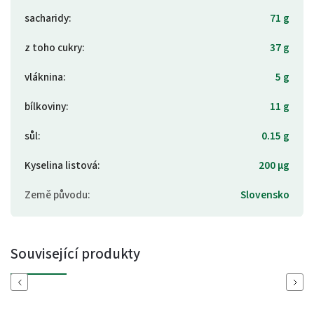
sacharidy
:
71 g
z toho cukry
:
37 g
vláknina
:
5 g
bílkoviny
:
11 g
sůl
:
0.15 g
Kyselina listová
:
200 µg
Země původu
:
Slovensko
Související produkty
Previous
Next