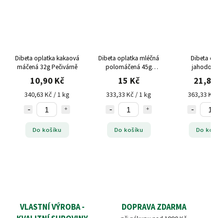
ová
Dibeta oplatka mléčná
Dibeta oplatka
Dibeta
ně
polomáčená 45g
jahodová 60g
kokos
Pečivárně
Pečivárně
Peč
15 Kč
21,80 Kč
12,
333,33 Kč / 1 kg
363,33 Kč / 1 kg
364,71 
Do košíku
Do košíku
Do 
VLASTNÍ VÝROBA -
DOPRAVA ZDARMA