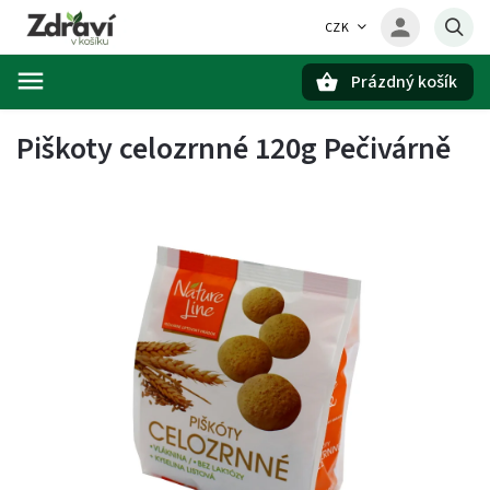
CZK
Prázdný košík
Hledat
Piškoty celozrnné 120g Pečivárně