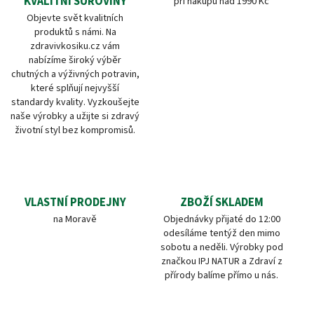
KVALITNÍ SUROVINY
při nákupu nad 1990 Kč
Objevte svět kvalitních
produktů s námi. Na
zdravivkosiku.cz vám
nabízíme široký výběr
chutných a výživných potravin,
které splňují nejvyšší
standardy kvality. Vyzkoušejte
naše výrobky a užijte si zdravý
životní styl bez kompromisů.
VLASTNÍ PRODEJNY
ZBOŽÍ SKLADEM
na Moravě
Objednávky přijaté do 12:00
odesíláme tentýž den mimo
sobotu a neděli. Výrobky pod
značkou IPJ NATUR a Zdraví z
přírody balíme přímo u nás.