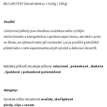
BEZ LAKTÓZY (obsah laktózy < 0,01g / 100 g)
Použití:
Celozrnné piškoty
jsou vhodnou svačinkou nebo rychlým
občerstvením a energetickou vzpruhou nejen doma, ale také v práci
ve škole, na výletech nebo při cestování. Lze je použít k pohoštění
přátel nebo s nimi experimentovat při výrobě a dekoraci dezertů.
Nabídka piškotů obsahuje piškoty
celozrnné
,
pohankové
,
diabeta
,
špaldové
a
pohankové polomáčené
Alergeny:
Výrobek může obsahovat
arašídy
,
skořápkové
plody
,
sóju
a
sezam
.