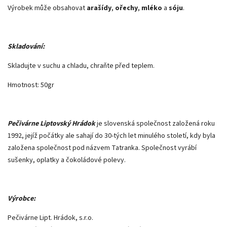
Výrobek může obsahovat
arašídy
,
ořechy
,
mléko
a
sóju
.
Skladování:
Skladujte v suchu a chladu, chraňte před teplem.
Hmotnost: 50gr
Pečivárne Liptovský Hrádok
je slovenská společnost založená roku
1992, jejíž počátky ale sahají do 30-tých let minulého století, kdy byla
založena společnost pod názvem Tatranka. Společnost vyrábí
sušenky, oplatky a čokoládové polevy.
Výrobce:
Pečivárne Lipt. Hrádok, s.r.o.