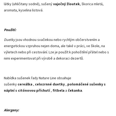
látky (uhličitany sodné), sušený
vaječný žloutek
, škorica mletá,
aromata, kyselina listová.
Použití:
Duetky
jsou vhodnou svačinkou nebo rychlým občerstvením a
energetickou vzpruhou nejen doma, ale také v práci, ve škole, na
výletech nebo při cestování. Lze je použít k pohoštění přátel nebo s
nimi experimentovat při výrobě a dekoraci dezertů.
Nabídka sušenek řady Nature Line obsahuje
sušenky
cereálka
,
celozrnné duetky
,
polomáčené sušenky s
náplní s citónovou příchutí
,
fitbela
a
čekanka
.
Alergeny: