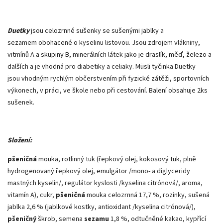
Duetky
jsou celozrnné sušenky se sušenými jablky a
sezamem obohacené o kyselinu listovou. Jsou zdrojem vlákniny,
vitmínů A a skupiny B, minerálních látek jako je draslík, měď, železo a
dalších a je vhodná pro diabetiky a celiaky. Müsli tyčinka Duetky
jsou vhodným rychlým občerstvením při fyzické zátěži, sportovních
výkonech, v práci, ve škole nebo při cestování. Balení obsahuje 2ks
sušenek.
Složení:
pšeničná
mouka, rotlinný tuk (řepkový olej, kokosový tuk, plně
hydrogenovaný řepkový olej, emulgátor /mono- a diglyceridy
mastných kyselin/, regulátor kyslosti /kyselina citrónová/, aroma,
vitamín A), cukr,
pšeničná
mouka celozrnná 17,7 %, rozinky, sušená
jablka 2,6 % (jablkové kostky, antioxidant /kyselina citrónová/),
pšeničný
škrob, semena
sezamu
1,8 %, odtučněné kakao, kypřící