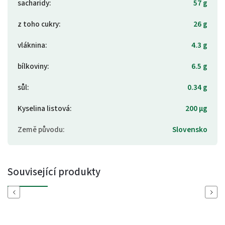
sacharidy
:
57 g
z toho cukry
:
26 g
vláknina
:
4.3 g
bílkoviny
:
6.5 g
sůl
:
0.34 g
Kyselina listová
:
200 µg
Země původu
:
Slovensko
Související produkty
Previous
Next