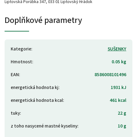
Liptovská Porúbka 347, 033 01 Liptovský Hrádok
Doplňkové parametry
Kategorie
:
SUŠENKY
Hmotnost
:
0.05 kg
EAN
:
8586008101496
energetická hodnota kj
:
1931 kJ
energetická hodnota kcal
:
461 kcal
tuky
:
22 g
z toho nasycené mastné kyseliny
:
10 g