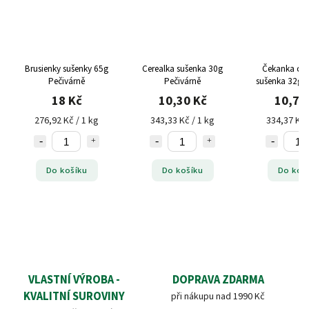
Brusienky sušenky 65g
Cerealka sušenka 30g
Čekanka cel
Pečivárně
Pečivárně
sušenka 32g P
18 Kč
10,30 Kč
10,70
276,92 Kč / 1 kg
343,33 Kč / 1 kg
334,37 Kč 
Do košíku
Do košíku
Do koš
VLASTNÍ VÝROBA -
DOPRAVA ZDARMA
KVALITNÍ SUROVINY
při nákupu nad 1990 Kč