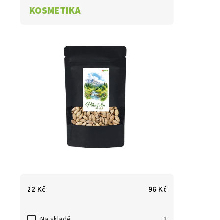
KOSMETIKA
22
Kč
96
Kč
Na skladě
3