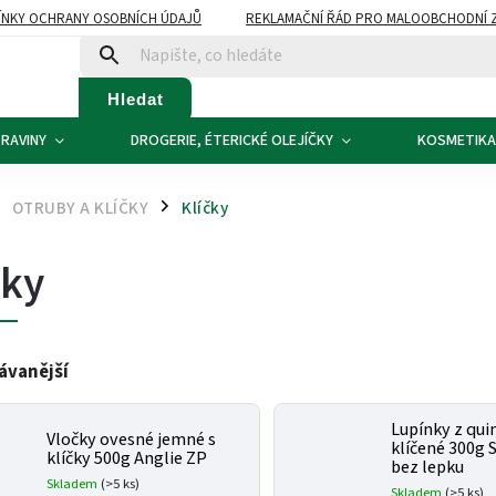
NKY OCHRANY OSOBNÍCH ÚDAJŮ
REKLAMAČNÍ ŘÁD PRO MALOOBCHODNÍ 
ATBA
KONTAKTY
Hledat
RAVINY
DROGERIE, ÉTERICKÉ OLEJÍČKY
KOSMETIKA
OTRUBY A KLÍČKY
Klíčky
/
čky
ávanější
Lupínky z qui
Vločky ovesné jemné s
klíčené 300g 
klíčky 500g Anglie ZP
bez lepku
Skladem
(>5 ks)
Skladem
(>5 ks)