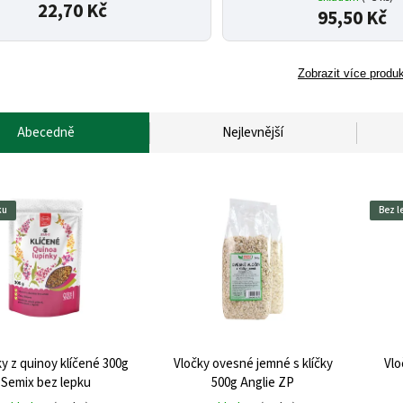
22,70 Kč
95,50 Kč
Zobrazit více produ
Abecedně
Nejlevnější
ku
Bez l
y z quinoy klíčené 300g
Vločky ovesné jemné s klíčky
Vlo
Semix bez lepku
500g Anglie ZP