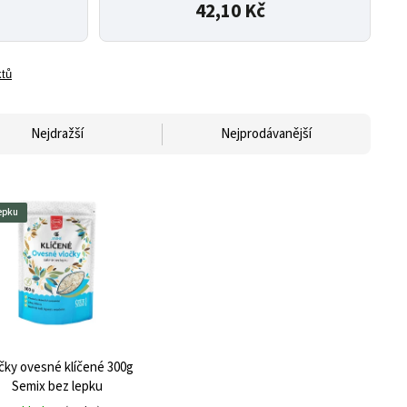
42,10 Kč
ktů
Nejdražší
Nejprodávanější
epku
čky ovesné klíčené 300g
Semix bez lepku