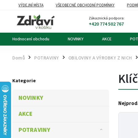
VÝDEJNÍ MÍSTA
VŠEOBECNÉ OBCHODNÍ PODMÍNKY
PODMÍ
OZNÁMENÍ O ODSTOUPENÍ OD KUPNÍ SMLOUVY
DOPRAVA A PL
Zákaznická podpora:
+420 774 502 767
Hodnocení obchodu
NOVINKY
AKCE
POT
Domů
POTRAVINY
OBILOVINY A VÝROBKY Z NICH
/
/
/
Klí
Kategorie
NOVINKY
Nejprod
AKCE
POTRAVINY