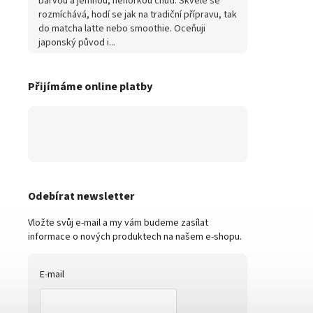
barvou a jemnou, nehořkou chutí. Skvěle se
rozmíchává, hodí se jak na tradiční přípravu, tak
do matcha latte nebo smoothie. Oceňuji
japonský původ i...
Přijímáme online platby
Odebírat newsletter
Vložte svůj e-mail a my vám budeme zasílat
informace o nových produktech na našem e-shopu.
E-mail