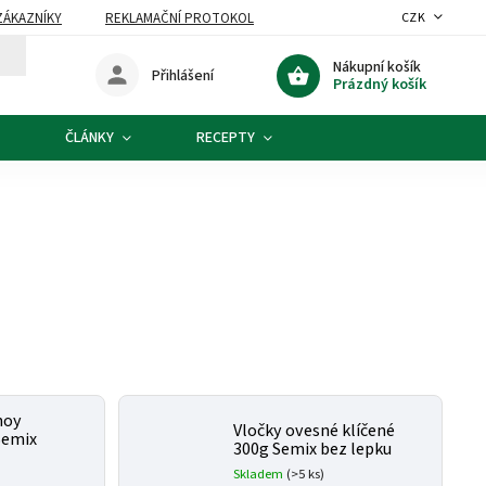
ZÁKAZNÍKY
REKLAMAČNÍ PROTOKOL
CZK
Nákupní košík
Přihlášení
Prázdný košík
ČLÁNKY
RECEPTY
noy
Vločky ovesné klíčené
Semix
300g Semix bez lepku
Skladem
(>5 ks)