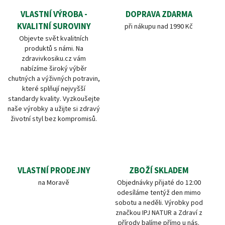
VLASTNÍ VÝROBA -
DOPRAVA ZDARMA
KVALITNÍ SUROVINY
při nákupu nad 1990 Kč
Objevte svět kvalitních
produktů s námi. Na
zdravivkosiku.cz vám
nabízíme široký výběr
chutných a výživných potravin,
které splňují nejvyšší
standardy kvality. Vyzkoušejte
naše výrobky a užijte si zdravý
životní styl bez kompromisů.
VLASTNÍ PRODEJNY
ZBOŽÍ SKLADEM
na Moravě
Objednávky přijaté do 12:00
odesíláme tentýž den mimo
sobotu a neděli. Výrobky pod
značkou IPJ NATUR a Zdraví z
přírody balíme přímo u nás.