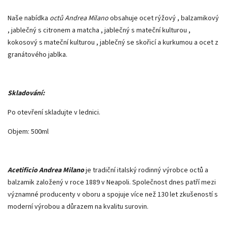
Naše nabídka
octů Andrea Milano
obsahuje ocet rýžový , balzamikový
, jablečný s citronem a matcha , jablečný s mateční kulturou ,
kokosový s mateční kulturou , jablečný se skořicí a kurkumou a ocet z
granátového jablka.
Skladování:
Po otevření skladujte v lednici.
Objem: 500ml
Acetificio Andrea Milano
je tradiční italský rodinný výrobce octů a
balzamik založený v roce 1889 v Neapoli. Společnost dnes patří mezi
významné producenty v oboru a spojuje více než 130 let zkušeností s
moderní výrobou a důrazem na kvalitu surovin.