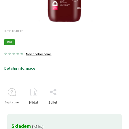
Kód:
104832
BIO
Neohodnoceno
Detailní informace
Zeptat se
Hlídat
Sdílet
Skladem
(>5 ks)