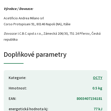
Výrobce / Dovozce:
Acetificio Andrea Milano srl
Corso Protopisani 91, 80146 Napoli (NA), Itálie
Dovozce
: I.C.B.C.spol.s r.o., Zámecká 206/30, 751 24 Přerov, Česká
republika
Doplňkové parametry
Kategorie
:
OCTY
Hmotnost
:
0.5 kg
EAN
:
8003407156181
energetická hodnota kj
:
77 kJ