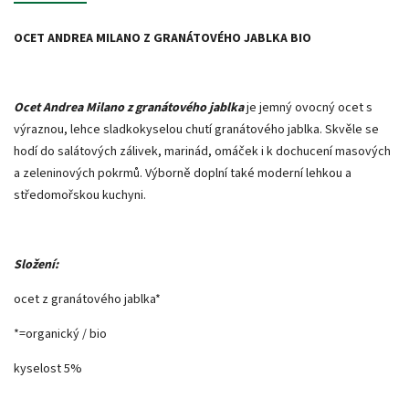
OCET ANDREA MILANO Z GRANÁTOVÉHO JABLKA BIO
Ocet Andrea Milano z granátového jablka
je jemný ovocný ocet s
výraznou, lehce sladkokyselou chutí granátového jablka. Skvěle se
hodí do salátových zálivek, marinád, omáček i k dochucení masových
a zeleninových pokrmů. Výborně doplní také moderní lehkou a
středomořskou kuchyni.
Složení:
ocet z granátového jablka*
*=organický / bio
kyselost 5%