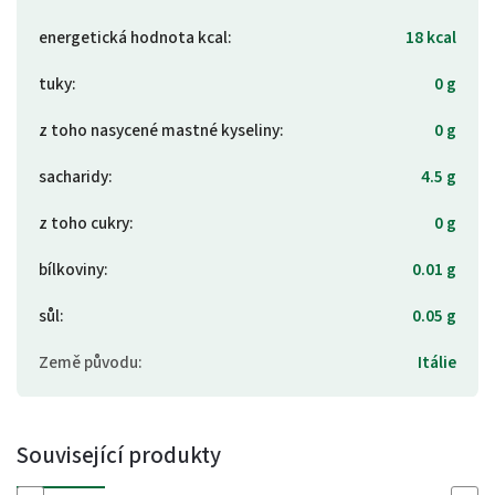
energetická hodnota kcal
:
18 kcal
tuky
:
0 g
z toho nasycené mastné kyseliny
:
0 g
sacharidy
:
4.5 g
z toho cukry
:
0 g
bílkoviny
:
0.01 g
sůl
:
0.05 g
Země původu
:
Itálie
Související produkty