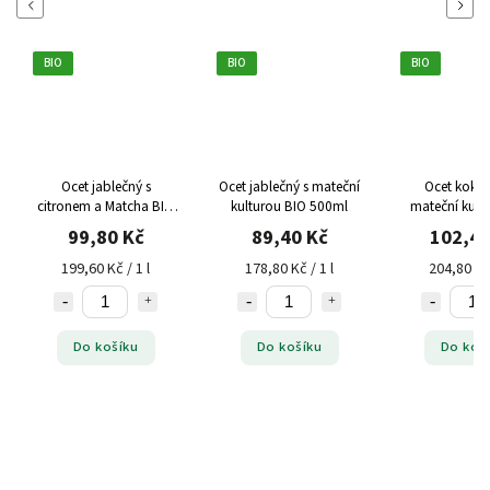
Previous
Next
BIO
BIO
BIO
Ocet jablečný s
Ocet jablečný s mateční
Ocet kokos
citronem a Matcha BIO
kulturou BIO 500ml
mateční kult
500ml
500m
99,80 Kč
89,40 Kč
102,40
199,60 Kč / 1 l
178,80 Kč / 1 l
204,80 Kč 
Do košíku
Do košíku
Do koš