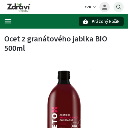
CZK
Prázdný košík
Hledat
Ocet z granátového jablka BIO
500ml