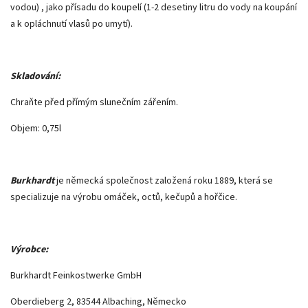
vodou) , jako přísadu do koupelí (1-2 desetiny litru do vody na koupání
a k opláchnutí vlasů po umytí).
Skladování:
Chraňte před přímým slunečním zářením.
Objem: 0,75l
Burkhardt
je německá společnost založená roku 1889, která se
specializuje na výrobu omáček, octů, kečupů a hořčice.
Výrobce:
Burkhardt Feinkostwerke GmbH
Oberdieberg 2, 83544 Albaching, Německo