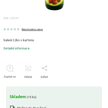
Kód:
130107
Neohodnoceno
balení 12ks v kartonu
Detailní informace
Zeptat se
Hlídat
Sdílet
Skladem
(>5 ks)