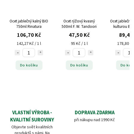
Ocet jablečný kalný BIO
Ocet rýžový kvasný
Ocet jablečný 
750ml Rinatura
500ml F. W. Tandoori
kulturou BI
106,70 Kč
47,50 Kč
89,40
142,27 Kč / 1 l
95 Kč / 1 l
178,80 Kč 
Do košíku
Do košíku
Do koš
VLASTNÍ VÝROBA -
DOPRAVA ZDARMA
KVALITNÍ SUROVINY
při nákupu nad 1990 Kč
Objevte svět kvalitních
produktů s námi. Na