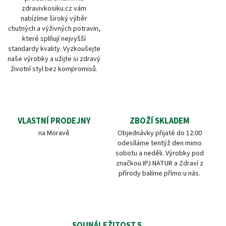
zdravivkosiku.cz vám
nabízíme široký výběr
chutných a výživných potravin,
které splňují nejvyšší
standardy kvality. Vyzkoušejte
naše výrobky a užijte si zdravý
životní styl bez kompromisů.
VLASTNÍ PRODEJNY
ZBOŽÍ SKLADEM
na Moravě
Objednávky přijaté do 12:00
odesíláme tentýž den mimo
sobotu a neděli. Výrobky pod
značkou IPJ NATUR a Zdraví z
přírody balíme přímo u nás.
SOUNÁLEŽITOST S