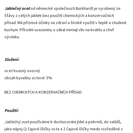
Jablečný ocet
od německé společnosti Burkhardt je vyrobený ze
šťávy z celých jablek bez použití chemických a konzervačních
přísad. Má příznivé účinky na zdraví a široké využití v teplé a studené
kuchyni. Přírodní usazeniny a zákal nemají vliv na kvalitu a chuť
výrobku.
Složení:
ocet kvasný ovocný
obsah kyseliny octové: 5%
BEZ CHEMICKÝCH A KONZERVAČNÍCH PŘÍSAD
Použití:
Jablečný ocet
používáme k dochucování jídel a pokrmů, do salátů,
jako nápoj (2 čajové lžičky octa a 2 čajové lžičky medu rozředěné s